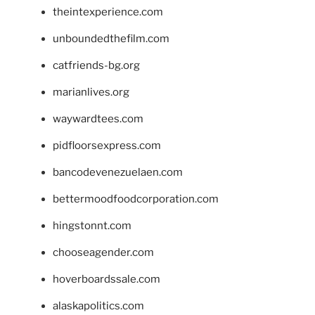
theintexperience.com
unboundedthefilm.com
catfriends-bg.org
marianlives.org
waywardtees.com
pidfloorsexpress.com
bancodevenezuelaen.com
bettermoodfoodcorporation.com
hingstonnt.com
chooseagender.com
hoverboardssale.com
alaskapolitics.com