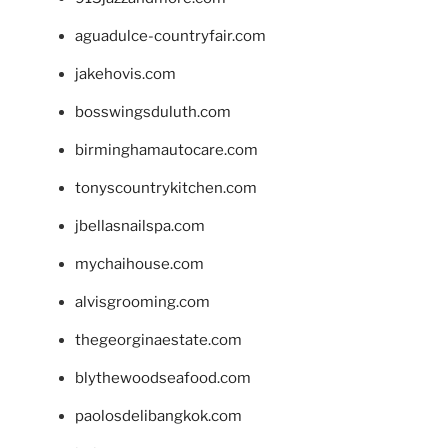
aguadulce-countryfair.com
jakehovis.com
bosswingsduluth.com
birminghamautocare.com
tonyscountrykitchen.com
jbellasnailspa.com
mychaihouse.com
alvisgrooming.com
thegeorginaestate.com
blythewoodseafood.com
paolosdelibangkok.com