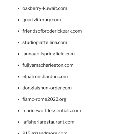
oakberry-kuwait.com
quartzliterary.com
friendsofbroderickpark.com
studiopiattellina.com
jannagrillspringfield.com
fujiyamacharleston.com
elpatronchardon.com
donglaishun-order.com
fiamc-rome2022.org
mariceworldessentials.com
lafisheriarestaurant.com
915jazzandmore.com