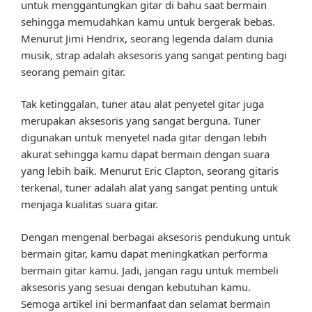
untuk menggantungkan gitar di bahu saat bermain
sehingga memudahkan kamu untuk bergerak bebas.
Menurut Jimi Hendrix, seorang legenda dalam dunia
musik, strap adalah aksesoris yang sangat penting bagi
seorang pemain gitar.
Tak ketinggalan, tuner atau alat penyetel gitar juga
merupakan aksesoris yang sangat berguna. Tuner
digunakan untuk menyetel nada gitar dengan lebih
akurat sehingga kamu dapat bermain dengan suara
yang lebih baik. Menurut Eric Clapton, seorang gitaris
terkenal, tuner adalah alat yang sangat penting untuk
menjaga kualitas suara gitar.
Dengan mengenal berbagai aksesoris pendukung untuk
bermain gitar, kamu dapat meningkatkan performa
bermain gitar kamu. Jadi, jangan ragu untuk membeli
aksesoris yang sesuai dengan kebutuhan kamu.
Semoga artikel ini bermanfaat dan selamat bermain