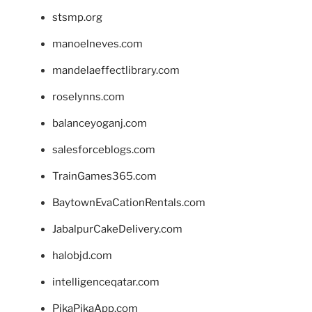
stsmp.org
manoelneves.com
mandelaeffectlibrary.com
roselynns.com
balanceyoganj.com
salesforceblogs.com
TrainGames365.com
BaytownEvaCationRentals.com
JabalpurCakeDelivery.com
halobjd.com
intelligenceqatar.com
PikaPikaApp.com