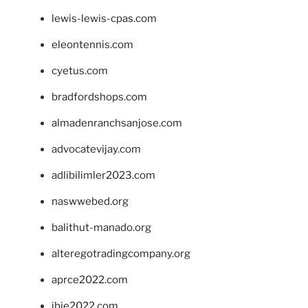
lewis-lewis-cpas.com
eleontennis.com
cyetus.com
bradfordshops.com
almadenranchsanjose.com
advocatevijay.com
adlibilimler2023.com
naswwebed.org
balithut-manado.org
alteregotradingcompany.org
aprce2022.com
ibie2022.com