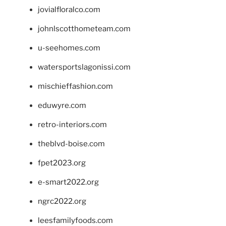
jovialfloralco.com
johnlscotthometeam.com
u-seehomes.com
watersportslagonissi.com
mischieffashion.com
eduwyre.com
retro-interiors.com
theblvd-boise.com
fpet2023.org
e-smart2022.org
ngrc2022.org
leesfamilyfoods.com