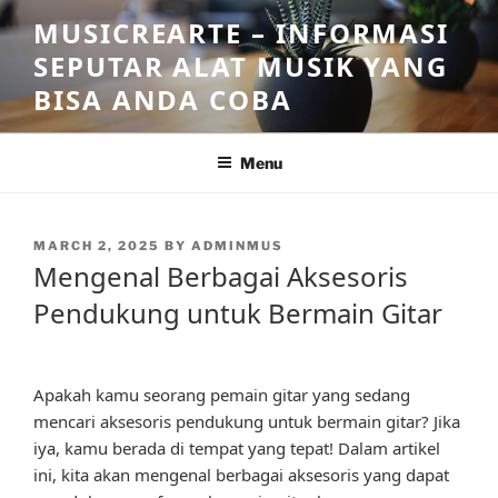
Skip
MUSICREARTE – INFORMASI
to
SEPUTAR ALAT MUSIK YANG
content
BISA ANDA COBA
Menu
POSTED
MARCH 2, 2025
BY
ADMINMUS
ON
Mengenal Berbagai Aksesoris
Pendukung untuk Bermain Gitar
Apakah kamu seorang pemain gitar yang sedang
mencari aksesoris pendukung untuk bermain gitar? Jika
iya, kamu berada di tempat yang tepat! Dalam artikel
ini, kita akan mengenal berbagai aksesoris yang dapat