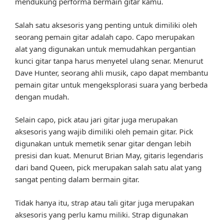
mendukung performa bermain gitar kamu.
Salah satu aksesoris yang penting untuk dimiliki oleh
seorang pemain gitar adalah capo. Capo merupakan
alat yang digunakan untuk memudahkan pergantian
kunci gitar tanpa harus menyetel ulang senar. Menurut
Dave Hunter, seorang ahli musik, capo dapat membantu
pemain gitar untuk mengeksplorasi suara yang berbeda
dengan mudah.
Selain capo, pick atau jari gitar juga merupakan
aksesoris yang wajib dimiliki oleh pemain gitar. Pick
digunakan untuk memetik senar gitar dengan lebih
presisi dan kuat. Menurut Brian May, gitaris legendaris
dari band Queen, pick merupakan salah satu alat yang
sangat penting dalam bermain gitar.
Tidak hanya itu, strap atau tali gitar juga merupakan
aksesoris yang perlu kamu miliki. Strap digunakan