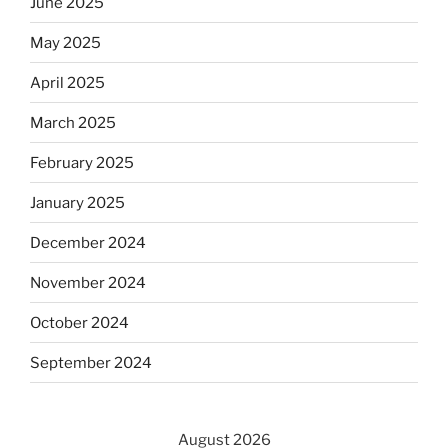
June 2025
May 2025
April 2025
March 2025
February 2025
January 2025
December 2024
November 2024
October 2024
September 2024
August 2026