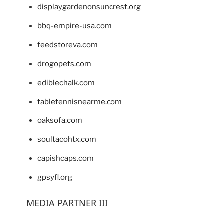
displaygardenonsuncrest.org
bbq-empire-usa.com
feedstoreva.com
drogopets.com
ediblechalk.com
tabletennisnearme.com
oaksofa.com
soultacohtx.com
capishcaps.com
gpsyfl.org
MEDIA PARTNER III