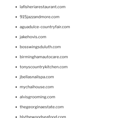
lafisheriarestaurant.com
915jazzandmore.com
aguadulce-countryfair.com
jakehovis.com
bosswingsduluth.com
birminghamautocare.com
tonyscountrykitchen.com
jbellasnailspa.com
mychaihouse.com
alvisgrooming.com
thegeorginaestate.com
blythewoodseafood.com