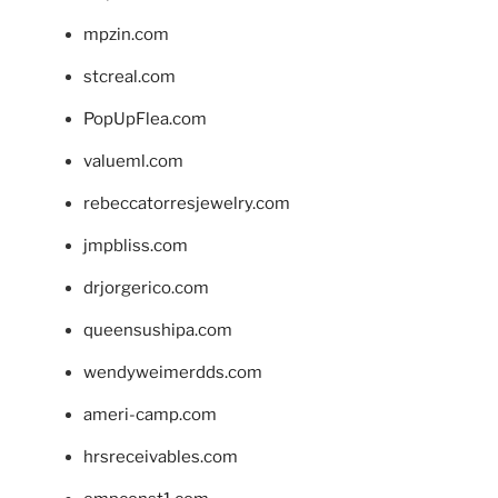
mpzin.com
stcreal.com
PopUpFlea.com
valueml.com
rebeccatorresjewelry.com
jmpbliss.com
drjorgerico.com
queensushipa.com
wendyweimerdds.com
ameri-camp.com
hrsreceivables.com