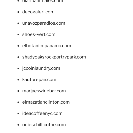
diarioanimales.com
decogaleri.com
unavozparadios.com
shoes-vert.com
elbotanicopanama.com
shadyoaksrockportrvpark.com
jccoinlaundry.com
kautorepair.com
marjaeswinebar.com
elmazatlanclinton.com
ideacoffeenyc.com
odieschillicothe.com