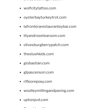
wolfcitytattoo.com
oysterbayturkeytrot.com
lafronterarestauranteybar.com
lilyandrosetearoom.com
olivesburgberrypatch.com
theslushkids.com
giobastian.com
glpascensori.com
rifloorepoxy.com
woolleymillingandpaving.com
uptonpvd.com