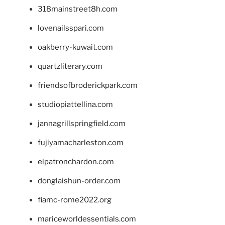
318mainstreet8h.com
lovenailsspari.com
oakberry-kuwait.com
quartzliterary.com
friendsofbroderickpark.com
studiopiattellina.com
jannagrillspringfield.com
fujiyamacharleston.com
elpatronchardon.com
donglaishun-order.com
fiamc-rome2022.org
mariceworldessentials.com