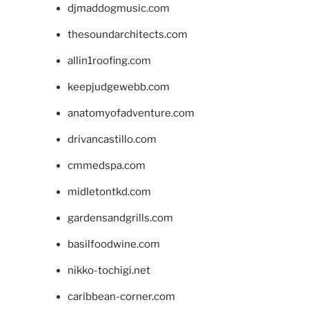
djmaddogmusic.com
thesoundarchitects.com
allin1roofing.com
keepjudgewebb.com
anatomyofadventure.com
drivancastillo.com
cmmedspa.com
midletontkd.com
gardensandgrills.com
basilfoodwine.com
nikko-tochigi.net
caribbean-corner.com