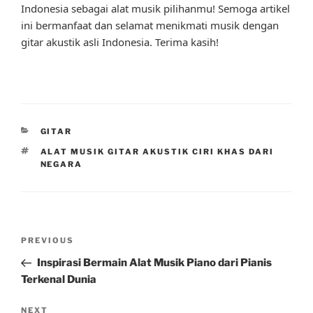
Indonesia sebagai alat musik pilihanmu! Semoga artikel
ini bermanfaat dan selamat menikmati musik dengan
gitar akustik asli Indonesia. Terima kasih!
CATEGORIES
GITAR
TAGS
ALAT MUSIK GITAR AKUSTIK CIRI KHAS DARI
NEGARA
Post
Previous
PREVIOUS
navigation
Post
Inspirasi Bermain Alat Musik Piano dari Pianis
Terkenal Dunia
Next
NEXT