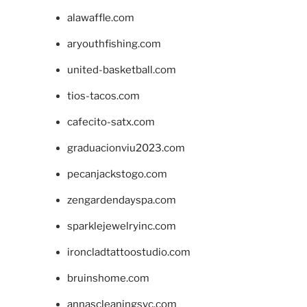
alawaffle.com
aryouthfishing.com
united-basketball.com
tios-tacos.com
cafecito-satx.com
graduacionviu2023.com
pecanjackstogo.com
zengardendayspa.com
sparklejewelryinc.com
ironcladtattoostudio.com
bruinshome.com
annascleaningsvc.com