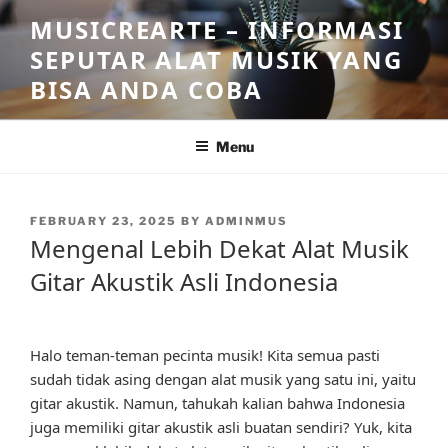
Skip
MUSICREARTE – INFORMASI
to
SEPUTAR ALAT MUSIK YANG
content
BISA ANDA COBA
Menu
POSTED
FEBRUARY 23, 2025
BY
ADMINMUS
ON
Mengenal Lebih Dekat Alat Musik
Gitar Akustik Asli Indonesia
Halo teman-teman pecinta musik! Kita semua pasti
sudah tidak asing dengan alat musik yang satu ini, yaitu
gitar akustik. Namun, tahukah kalian bahwa Indonesia
juga memiliki gitar akustik asli buatan sendiri? Yuk, kita