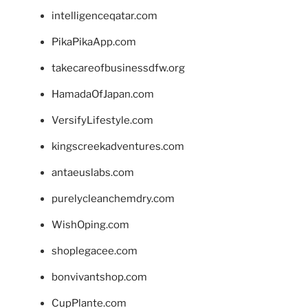
intelligenceqatar.com
PikaPikaApp.com
takecareofbusinessdfw.org
HamadaOfJapan.com
VersifyLifestyle.com
kingscreekadventures.com
antaeuslabs.com
purelycleanchemdry.com
WishOping.com
shoplegacee.com
bonvivantshop.com
CupPlante.com