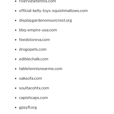
riverviewtennis.com
official-kelly-toys-squishmallows.com
displaygardenonsuncrest.org
bbq-empire-usa.com
feedstoreva.com
drogopets.com
ediblechalk.com
tabletennisnearme.com
oaksofa.com
soultacohtx.com
capishcaps.com
gpsyfl.org