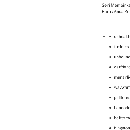
Seni Memainka
Harus Anda Ke
okhealt
theinte
unbound
catfrien
marianli
wayward
pidfloo
bancode
betterm
hingsto