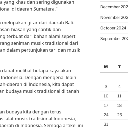
ra yang khas dan sering digunakan
December 20
ional di daerah Sumatera.”
November 20
eh melupakan gitar dari daerah Bali.
October 2024
hiasan-hiasan yang cantik dan
 terbuat dari bahan alami seperti
September 20
rang seniman musik tradisional dari
akan dalam pertunjukan tari dan musik
M
T
ta dapat melihat betapa kaya akan
i Indonesia. Dengan mengenal lebih
rah-daerah di Indonesia, kita dapat
3
4
n budaya musik tradisional di tanah
10
11
17
18
isan budaya kita dengan terus
24
25
 alat musik tradisional Indonesia,
31
daerah di Indonesia. Semoga artikel ini