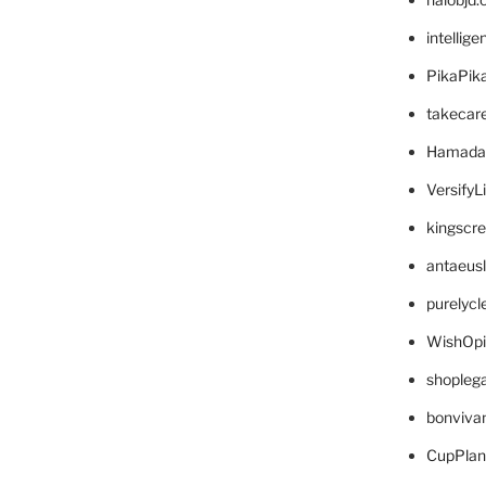
intellig
PikaPik
takecar
Hamada
VersifyL
kingscr
antaeus
purelyc
WishOp
shopleg
bonviva
CupPlan