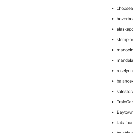
choosea
hoverbo
alaskapo
stsmp.o
manoel
mandelae
roselyn
balance
salesfo
TrainG
Baytown
Jabalpu
halobjd