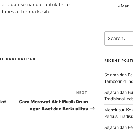
aru dan semangat untuk terus
« Mar
ndonesia. Terima kasih.
Search
for:
AL DARI DAERAH
RECENT POST
Sejarah dan P
Tamborin di In
Sejarah dan F
NEXT
Next
Tradisional Ind
Post
lat
Cara Merawat Alat Musik Drum
agar Awet dan Berkualitas
Menelusuri Kek
Perkusi Tradisi
Sejarah dan Pe