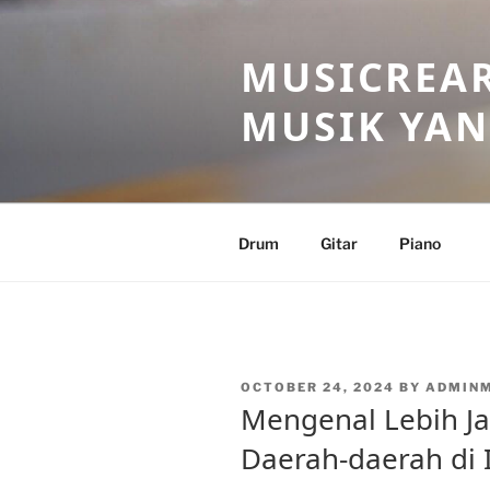
Skip
to
MUSICREAR
content
MUSIK YAN
Drum
Gitar
Piano
POSTED
OCTOBER 24, 2024
BY
ADMIN
ON
Mengenal Lebih Jau
Daerah-daerah di 