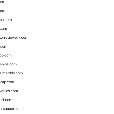
om
com
ea.com
.com
torresjewelry.com
s.com
ico.com
shipa.com
eimerdds.com
camp.com
ivables.com
st1.com
la-support.com