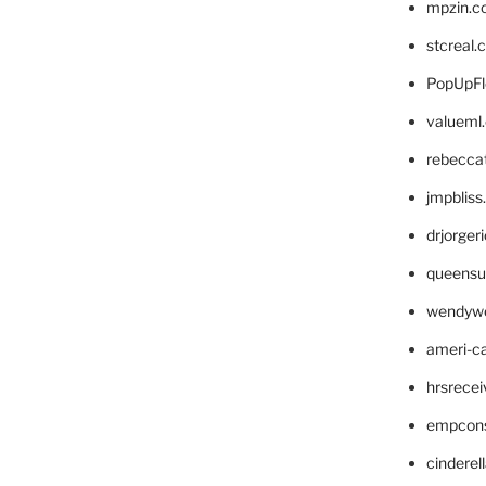
mpzin.c
stcreal.
PopUpFl
valueml
rebecca
jmpblis
drjorger
queensu
wendyw
ameri-
hrsrece
empcon
cinderel