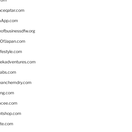
enceqatar.com
aApp.com
eofbusinessdfw.org
OfJapan.com
ifestyle.com
eekadventures.com
labs.com
leanchemdry.com
ing.com
acee.com
ntshop.com
te.com