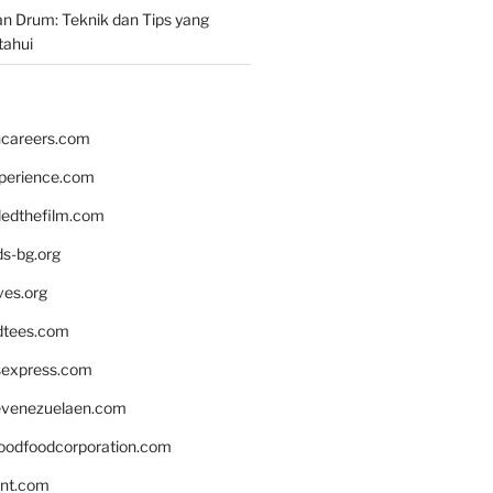
n Drum: Teknik dan Tips yang
tahui
hcareers.com
xperience.com
edthefilm.com
ds-bg.org
ves.org
tees.com
rsexpress.com
venezuelaen.com
oodfoodcorporation.com
nnt.com