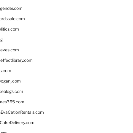
gender.com
ardssale.com
litics.com
rg
neves.com
ffectlibrary.com
ns.com
yoganj.com
rceblogs.com
ames365.com
EvaCationRentals.com
rCakeDelivery.com
.com