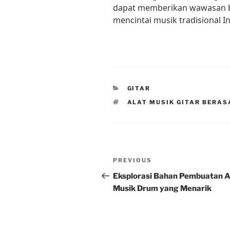
dapat memberikan wawasan b
mencintai musik tradisional I
CATEGORIES
GITAR
TAGS
ALAT MUSIK GITAR BERAS
Post
Previous
PREVIOUS
navigation
Post
Eksplorasi Bahan Pembuatan A
Musik Drum yang Menarik