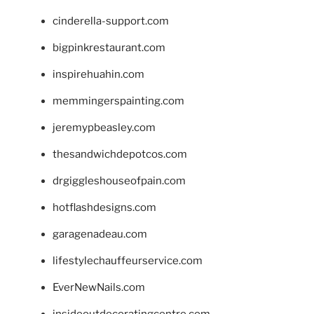
cinderella-support.com
bigpinkrestaurant.com
inspirehuahin.com
memmingerspainting.com
jeremypbeasley.com
thesandwichdepotcos.com
drgiggleshouseofpain.com
hotflashdesigns.com
garagenadeau.com
lifestylechauffeurservice.com
EverNewNails.com
insideoutdecoratingcentre.com