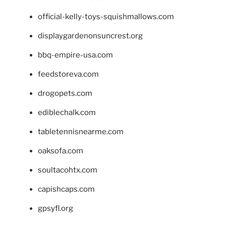
official-kelly-toys-squishmallows.com
displaygardenonsuncrest.org
bbq-empire-usa.com
feedstoreva.com
drogopets.com
ediblechalk.com
tabletennisnearme.com
oaksofa.com
soultacohtx.com
capishcaps.com
gpsyfl.org