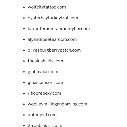
wolfcitytattoo.com
oysterbayturkeytrot.com
lafronterarestauranteybar.com
lilyandrosetearoom.com
olivesburgberrypatch.com
theslushkids.com
giobastian.com
glpascensori.com
rifloorepoxy.com
woolleymillingandpaving.com
uptonpvd.com
2troublegrill.com