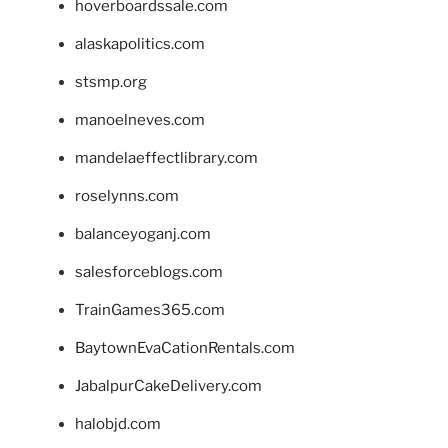
hoverboardssale.com
alaskapolitics.com
stsmp.org
manoelneves.com
mandelaeffectlibrary.com
roselynns.com
balanceyoganj.com
salesforceblogs.com
TrainGames365.com
BaytownEvaCationRentals.com
JabalpurCakeDelivery.com
halobjd.com