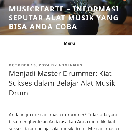
Skip
MUSICREARTE – INFORMASI
to
SEPUTAR ALAT MUSIK YANG
content
BISA ANDA COBA
Menu
POSTED
OCTOBER 15, 2024
BY
ADMINMUS
ON
Menjadi Master Drummer: Kiat
Sukses dalam Belajar Alat Musik
Drum
Anda ingin menjadi master drummer? Tidak ada yang
bisa menghentikan Anda asalkan Anda memiliki kiat
sukses dalam belajar alat musik drum. Menjadi master