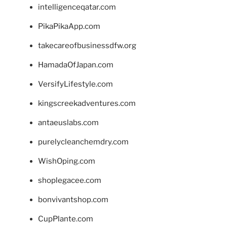
intelligenceqatar.com
PikaPikaApp.com
takecareofbusinessdfw.org
HamadaOfJapan.com
VersifyLifestyle.com
kingscreekadventures.com
antaeuslabs.com
purelycleanchemdry.com
WishOping.com
shoplegacee.com
bonvivantshop.com
CupPlante.com