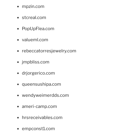
mpzin.com
stcreal.com
PopUpFlea.com
valueml.com
rebeccatorresjewelry.com
jmpbliss.com
drjorgerico.com
queensushipa.com
wendyweimerdds.com
ameri-camp.com
hrsreceivables.com
empconst1.com