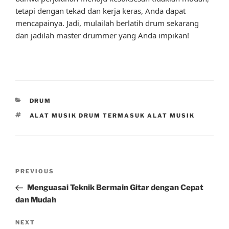
tetapi dengan tekad dan kerja keras, Anda dapat
mencapainya. Jadi, mulailah berlatih drum sekarang
dan jadilah master drummer yang Anda impikan!
CATEGORIES
DRUM
TAGS
ALAT MUSIK DRUM TERMASUK ALAT MUSIK
Post
Previous
PREVIOUS
navigation
Post
Menguasai Teknik Bermain Gitar dengan Cepat
dan Mudah
Next
NEXT