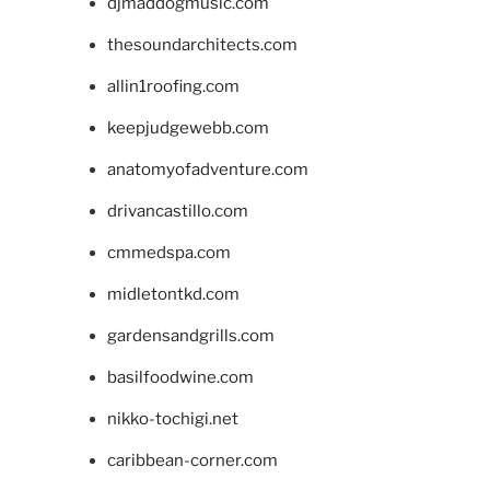
djmaddogmusic.com
thesoundarchitects.com
allin1roofing.com
keepjudgewebb.com
anatomyofadventure.com
drivancastillo.com
cmmedspa.com
midletontkd.com
gardensandgrills.com
basilfoodwine.com
nikko-tochigi.net
caribbean-corner.com