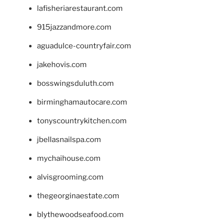
lafisheriarestaurant.com
915jazzandmore.com
aguadulce-countryfair.com
jakehovis.com
bosswingsduluth.com
birminghamautocare.com
tonyscountrykitchen.com
jbellasnailspa.com
mychaihouse.com
alvisgrooming.com
thegeorginaestate.com
blythewoodseafood.com