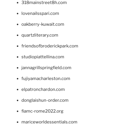
318mainstreet8h.com
lovenailsspari.com
oakberry-kuwait.com
quartzliterary.com
friendsofbroderickpark.com
studiopiattellina.com
jannagrillspringfield.com
fujiyamacharleston.com
elpatronchardon.com
donglaishun-order.com
fiamc-rome2022.org
mariceworldessentials.com