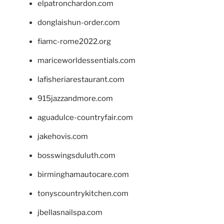
elpatronchardon.com
donglaishun-order.com
fiamc-rome2022.org
mariceworldessentials.com
lafisheriarestaurant.com
915jazzandmore.com
aguadulce-countryfair.com
jakehovis.com
bosswingsduluth.com
birminghamautocare.com
tonyscountrykitchen.com
jbellasnailspa.com