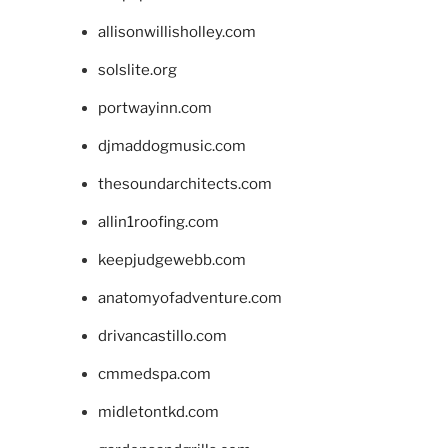
allisonwillisholley.com
solslite.org
portwayinn.com
djmaddogmusic.com
thesoundarchitects.com
allin1roofing.com
keepjudgewebb.com
anatomyofadventure.com
drivancastillo.com
cmmedspa.com
midletontkd.com