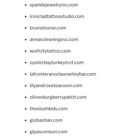
sparklejewelryinc.com
ironcladtattoostudio.com
bruinshome.com
annascleaningsvc.com
wolfcitytattoo.com
oysterbayturkeytrot.com
lafronterarestauranteybar.com
lilyandrosetearoom.com
olivesburgberrypatch.com
theslushkids.com
giobastian.com
glpascensori.com