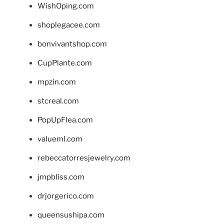
WishOping.com
shoplegacee.com
bonvivantshop.com
CupPlante.com
mpzin.com
stcreal.com
PopUpFlea.com
valueml.com
rebeccatorresjewelry.com
jmpbliss.com
drjorgerico.com
queensushipa.com