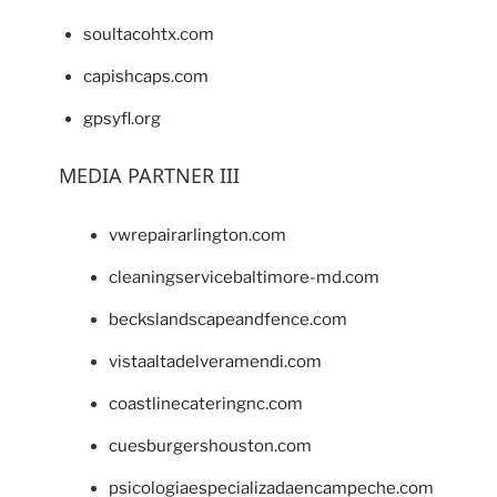
soultacohtx.com
capishcaps.com
gpsyfl.org
MEDIA PARTNER III
vwrepairarlington.com
cleaningservicebaltimore-md.com
beckslandscapeandfence.com
vistaaltadelveramendi.com
coastlinecateringnc.com
cuesburgershouston.com
psicologiaespecializadaencampeche.com