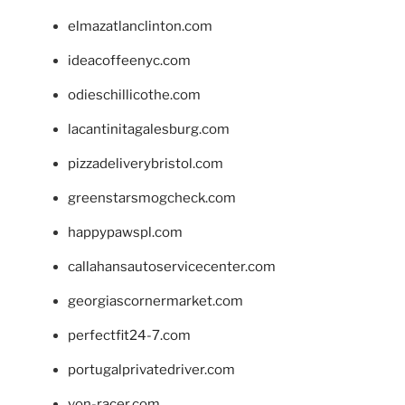
elmazatlanclinton.com
ideacoffeenyc.com
odieschillicothe.com
lacantinitagalesburg.com
pizzadeliverybristol.com
greenstarsmogcheck.com
happypawspl.com
callahansautoservicecenter.com
georgiascornermarket.com
perfectfit24-7.com
portugalprivatedriver.com
von-racer.com