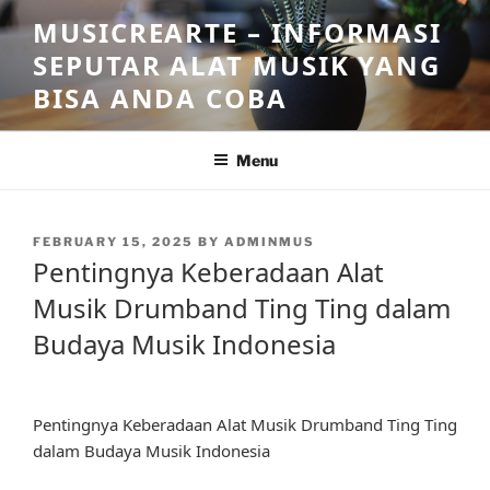
Skip
MUSICREARTE – INFORMASI
to
SEPUTAR ALAT MUSIK YANG
content
BISA ANDA COBA
Menu
POSTED
FEBRUARY 15, 2025
BY
ADMINMUS
ON
Pentingnya Keberadaan Alat
Musik Drumband Ting Ting dalam
Budaya Musik Indonesia
Pentingnya Keberadaan Alat Musik Drumband Ting Ting
dalam Budaya Musik Indonesia