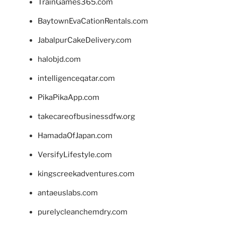
TrainGames365.com
BaytownEvaCationRentals.com
JabalpurCakeDelivery.com
halobjd.com
intelligenceqatar.com
PikaPikaApp.com
takecareofbusinessdfw.org
HamadaOfJapan.com
VersifyLifestyle.com
kingscreekadventures.com
antaeuslabs.com
purelycleanchemdry.com