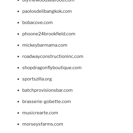
blythewoodseafood.com
paolosdelibangkok.com
bobacove.com
phoone24brookfield.com
mickeybarmama.com
roadwayconstructioninc.com
shopdragonflyboutique.com
sportszilla.org
batchprovisionsbar.com
brasserie-gobette.com
musicrearte.com
morseysfarms.com