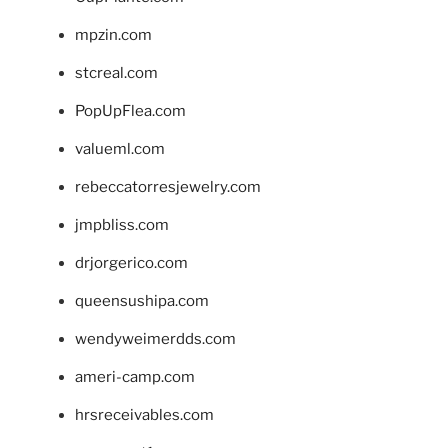
mpzin.com
stcreal.com
PopUpFlea.com
valueml.com
rebeccatorresjewelry.com
jmpbliss.com
drjorgerico.com
queensushipa.com
wendyweimerdds.com
ameri-camp.com
hrsreceivables.com