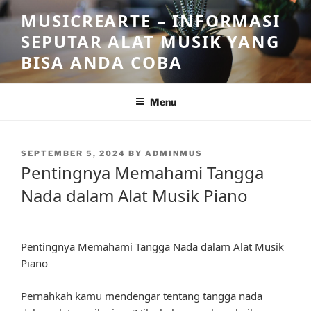
Skip
MUSICREARTE – INFORMASI
to
SEPUTAR ALAT MUSIK YANG
content
BISA ANDA COBA
Menu
POSTED
SEPTEMBER 5, 2024
BY
ADMINMUS
ON
Pentingnya Memahami Tangga
Nada dalam Alat Musik Piano
Pentingnya Memahami Tangga Nada dalam Alat Musik
Piano
Pernahkah kamu mendengar tentang tangga nada