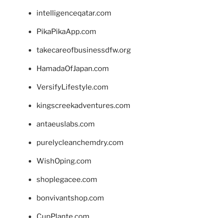
intelligenceqatar.com
PikaPikaApp.com
takecareofbusinessdfw.org
HamadaOfJapan.com
VersifyLifestyle.com
kingscreekadventures.com
antaeuslabs.com
purelycleanchemdry.com
WishOping.com
shoplegacee.com
bonvivantshop.com
CupPlante.com