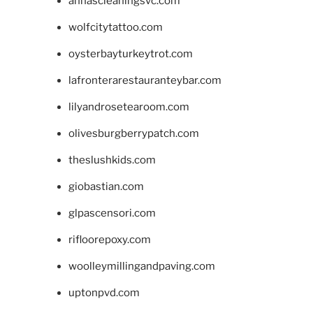
annascleaningsvc.com
wolfcitytattoo.com
oysterbayturkeytrot.com
lafronterarestauranteybar.com
lilyandrosetearoom.com
olivesburgberrypatch.com
theslushkids.com
giobastian.com
glpascensori.com
rifloorepoxy.com
woolleymillingandpaving.com
uptonpvd.com