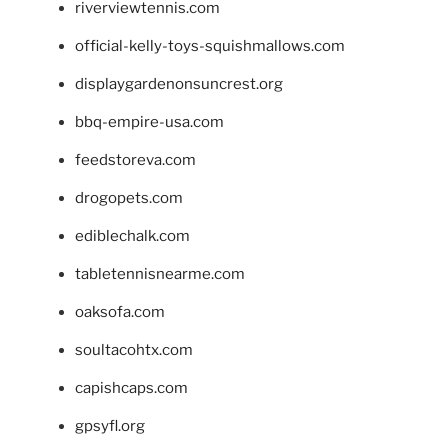
riverviewtennis.com
official-kelly-toys-squishmallows.com
displaygardenonsuncrest.org
bbq-empire-usa.com
feedstoreva.com
drogopets.com
ediblechalk.com
tabletennisnearme.com
oaksofa.com
soultacohtx.com
capishcaps.com
gpsyfl.org