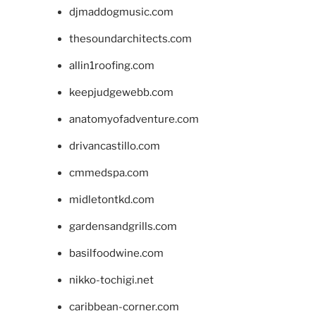
djmaddogmusic.com
thesoundarchitects.com
allin1roofing.com
keepjudgewebb.com
anatomyofadventure.com
drivancastillo.com
cmmedspa.com
midletontkd.com
gardensandgrills.com
basilfoodwine.com
nikko-tochigi.net
caribbean-corner.com