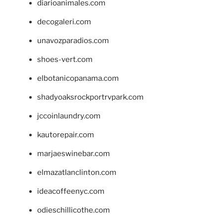
diarioanimales.com
decogaleri.com
unavozparadios.com
shoes-vert.com
elbotanicopanama.com
shadyoaksrockportrvpark.com
jccoinlaundry.com
kautorepair.com
marjaeswinebar.com
elmazatlanclinton.com
ideacoffeenyc.com
odieschillicothe.com