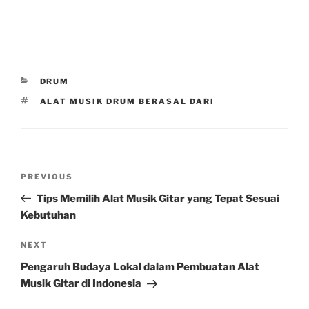
CATEGORIES
DRUM
TAGS
ALAT MUSIK DRUM BERASAL DARI
Post
Previous
PREVIOUS
navigation
Post
Tips Memilih Alat Musik Gitar yang Tepat Sesuai
Kebutuhan
Next
NEXT
Post
Pengaruh Budaya Lokal dalam Pembuatan Alat
Musik Gitar di Indonesia