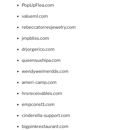
PopUpFlea.com
valueml.com
rebeccatorresjewelry.com
jmpbliss.com
drjorgerico.com
queensushipa.com
wendyweimerdds.com
ameri-camp.com
hrsreceivables.com
empconst1.com
cinderella-support.com
bigpinkrestaurant.com