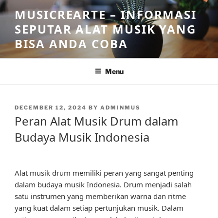
Skip
MUSICREARTE – INFORMASI
to
SEPUTAR ALAT MUSIK YANG
content
BISA ANDA COBA
Menu
POSTED
DECEMBER 12, 2024
BY
ADMINMUS
ON
Peran Alat Musik Drum dalam
Budaya Musik Indonesia
Alat musik drum memiliki peran yang sangat penting
dalam budaya musik Indonesia. Drum menjadi salah
satu instrumen yang memberikan warna dan ritme
yang kuat dalam setiap pertunjukan musik. Dalam