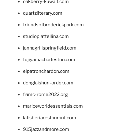
oakberry-kuwait.com
quartzliterary.com
friendsofbroderickpark.com
studiopiattellina.com
jannagrillspringfield.com
fujiyamacharleston.com
elpatronchardon.com
donglaishun-order.com
fiamc-rome2022.org
mariceworldessentials.com
lafisheriarestaurant.com
915jazzandmore.com