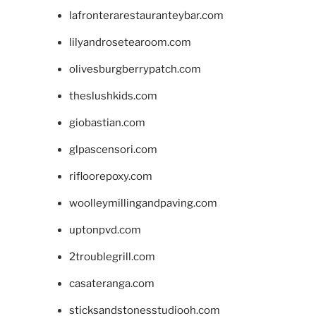
lafronterarestauranteybar.com
lilyandrosetearoom.com
olivesburgberrypatch.com
theslushkids.com
giobastian.com
glpascensori.com
rifloorepoxy.com
woolleymillingandpaving.com
uptonpvd.com
2troublegrill.com
casateranga.com
sticksandstonesstudiooh.com