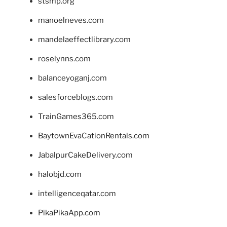
stsmp.org
manoelneves.com
mandelaeffectlibrary.com
roselynns.com
balanceyoganj.com
salesforceblogs.com
TrainGames365.com
BaytownEvaCationRentals.com
JabalpurCakeDelivery.com
halobjd.com
intelligenceqatar.com
PikaPikaApp.com