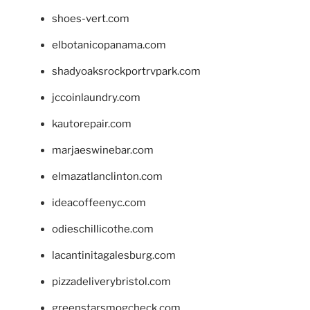
shoes-vert.com
elbotanicopanama.com
shadyoaksrockportrvpark.com
jccoinlaundry.com
kautorepair.com
marjaeswinebar.com
elmazatlanclinton.com
ideacoffeenyc.com
odieschillicothe.com
lacantinitagalesburg.com
pizzadeliverybristol.com
greenstarsmogcheck.com