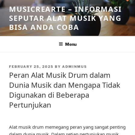
Skip
MUSICREARTE – INFORMASI
to
SEPUTAR ALAT MUSIK YANG
content
BISA ANDA COBA
Menu
POSTED
FEBRUARY 25, 2025
BY
ADMINMUS
ON
Peran Alat Musik Drum dalam
Dunia Musik dan Mengapa Tidak
Digunakan di Beberapa
Pertunjukan
Alat musik drum memegang peran yang sangat penting
dalam dunia musik. Dalam setiap pertunjukan musik,