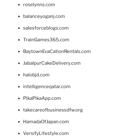
roselynns.com
balanceyoganj.com
salesforceblogs.com
TrainGames365.com
BaytownEvaCationRentals.com
JabalpurCakeDelivery.com
halobjd.com
intelligenceqatar.com
PikaPikaApp.com
takecareofbusinessdfw.org
HamadaOfJapan.com
VersifyLifestyle.com