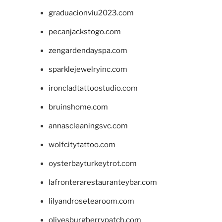
graduacionviu2023.com
pecanjackstogo.com
zengardendayspa.com
sparklejewelryinc.com
ironcladtattoostudio.com
bruinshome.com
annascleaningsvc.com
wolfcitytattoo.com
oysterbayturkeytrot.com
lafronterarestauranteybar.com
lilyandrosetearoom.com
olivesburgberrypatch.com