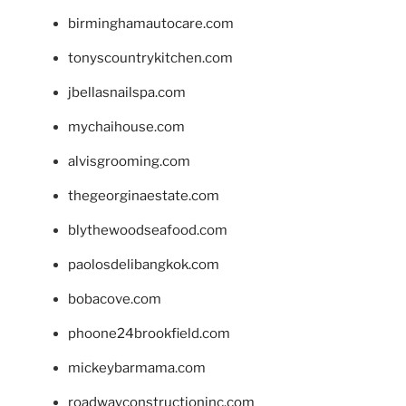
birminghamautocare.com
tonyscountrykitchen.com
jbellasnailspa.com
mychaihouse.com
alvisgrooming.com
thegeorginaestate.com
blythewoodseafood.com
paolosdelibangkok.com
bobacove.com
phoone24brookfield.com
mickeybarmama.com
roadwayconstructioninc.com