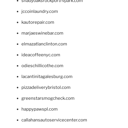
shadyoaksrockportrvpark.com
jccoinlaundry.com
kautorepair.com
marjaeswinebar.com
elmazatlanclinton.com
ideacoffeenyc.com
odieschillicothe.com
lacantinitagalesburg.com
pizzadeliverybristol.com
greenstarsmogcheck.com
happypawspl.com
callahansautoservicecenter.com