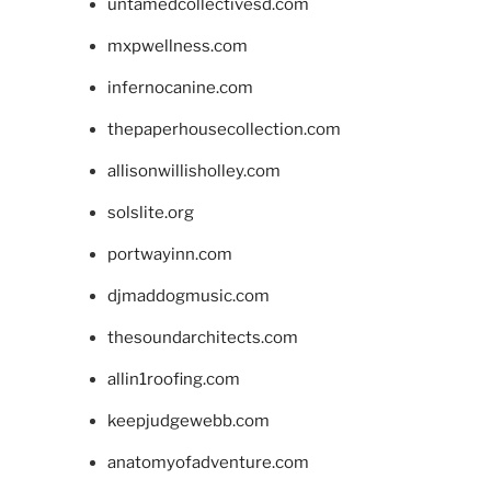
untamedcollectivesd.com
mxpwellness.com
infernocanine.com
thepaperhousecollection.com
allisonwillisholley.com
solslite.org
portwayinn.com
djmaddogmusic.com
thesoundarchitects.com
allin1roofing.com
keepjudgewebb.com
anatomyofadventure.com