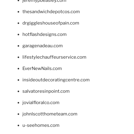
jeremypbeasley.com
thesandwichdepotcos.com
drgiggleshouseofpain.com
hotflashdesigns.com
garagenadeau.com
lifestylechauffeurservice.com
EverNewNails.com
insideoutdecoratingcentre.com
salvatoresinpoint.com
jovialfloralco.com
johnlscotthometeam.com
u-seehomes.com