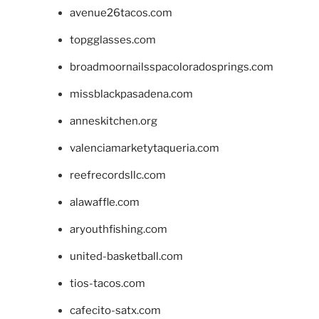
avenue26tacos.com
topgglasses.com
broadmoornailsspacoloradosprings.com
missblackpasadena.com
anneskitchen.org
valenciamarketytaqueria.com
reefrecordsllc.com
alawaffle.com
aryouthfishing.com
united-basketball.com
tios-tacos.com
cafecito-satx.com