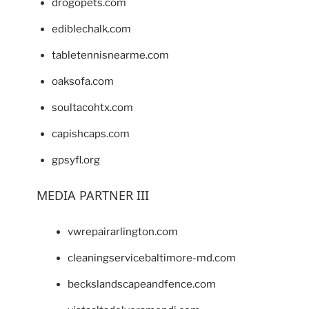
drogopets.com
ediblechalk.com
tabletennisnearme.com
oaksofa.com
soultacohtx.com
capishcaps.com
gpsyfl.org
MEDIA PARTNER III
vwrepairarlington.com
cleaningservicebaltimore-md.com
beckslandscapeandfence.com