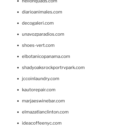
hellonquads.com
diarioanimales.com
decogaleri.com
unavozparadios.com
shoes-vert.com
elbotanicopanama.com
shadyoaksrockportrvpark.com
jccoinlaundry.com
kautorepair.com
marjaeswinebar.com
elmazatlanclinton.com
ideacoffeenyc.com