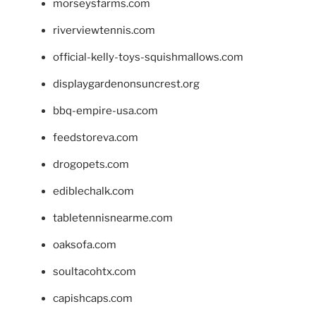
morseysfarms.com
riverviewtennis.com
official-kelly-toys-squishmallows.com
displaygardenonsuncrest.org
bbq-empire-usa.com
feedstoreva.com
drogopets.com
ediblechalk.com
tabletennisnearme.com
oaksofa.com
soultacohtx.com
capishcaps.com