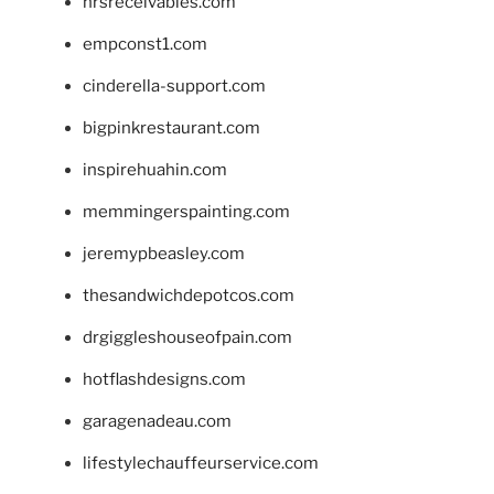
hrsreceivables.com
empconst1.com
cinderella-support.com
bigpinkrestaurant.com
inspirehuahin.com
memmingerspainting.com
jeremypbeasley.com
thesandwichdepotcos.com
drgiggleshouseofpain.com
hotflashdesigns.com
garagenadeau.com
lifestylechauffeurservice.com