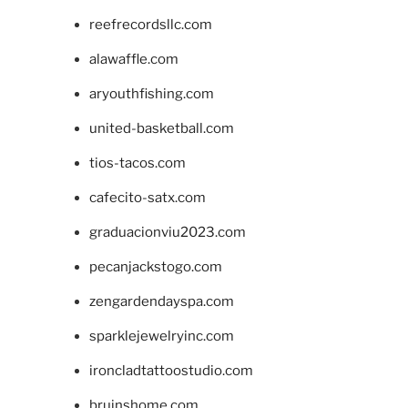
reefrecordsllc.com
alawaffle.com
aryouthfishing.com
united-basketball.com
tios-tacos.com
cafecito-satx.com
graduacionviu2023.com
pecanjackstogo.com
zengardendayspa.com
sparklejewelryinc.com
ironcladtattoostudio.com
bruinshome.com