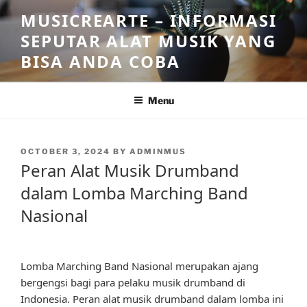
Skip
MUSICREARTE – INFORMASI
to
SEPUTAR ALAT MUSIK YANG
content
BISA ANDA COBA
Menu
POSTED
OCTOBER 3, 2024
BY
ADMINMUS
ON
Peran Alat Musik Drumband
dalam Lomba Marching Band
Nasional
Lomba Marching Band Nasional merupakan ajang
bergengsi bagi para pelaku musik drumband di
Indonesia. Peran alat musik drumband dalam lomba ini