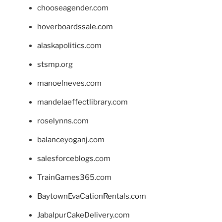
chooseagender.com
hoverboardssale.com
alaskapolitics.com
stsmp.org
manoelneves.com
mandelaeffectlibrary.com
roselynns.com
balanceyoganj.com
salesforceblogs.com
TrainGames365.com
BaytownEvaCationRentals.com
JabalpurCakeDelivery.com