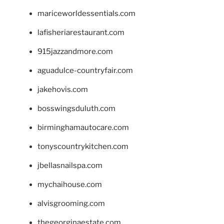
mariceworldessentials.com
lafisheriarestaurant.com
915jazzandmore.com
aguadulce-countryfair.com
jakehovis.com
bosswingsduluth.com
birminghamautocare.com
tonyscountrykitchen.com
jbellasnailspa.com
mychaihouse.com
alvisgrooming.com
thegeorginaestate.com