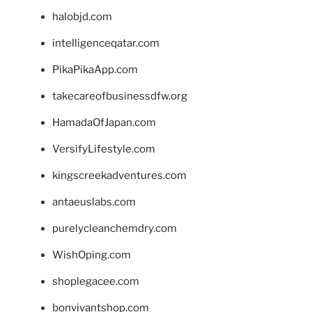
halobjd.com
intelligenceqatar.com
PikaPikaApp.com
takecareofbusinessdfw.org
HamadaOfJapan.com
VersifyLifestyle.com
kingscreekadventures.com
antaeuslabs.com
purelycleanchemdry.com
WishOping.com
shoplegacee.com
bonvivantshop.com