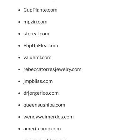
CupPlante.com
mpzin.com
stcreal.com
PopUpFlea.com
valueml.com
rebeccatorresjewelry.com
jmpbliss.com
drjorgerico.com
queensushipa.com
wendyweimerdds.com
ameri-camp.com