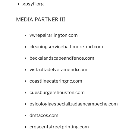
gpsyfl.org
MEDIA PARTNER III
vwrepairarlington.com
cleaningservicebaltimore-md.com
beckslandscapeandfence.com
vistaaltadelveramendi.com
coastlinecateringnc.com
cuesburgershouston.com
psicologiaespecializadaencampeche.com
dmtacos.com
crescentstreetprinting.com