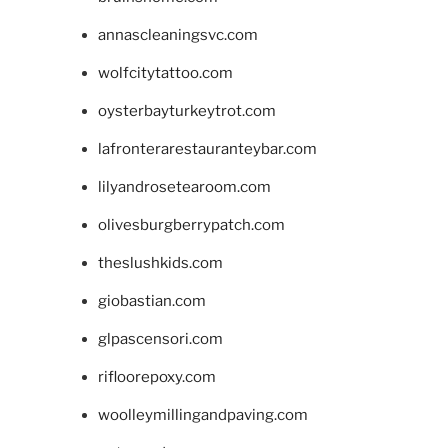
annascleaningsvc.com
wolfcitytattoo.com
oysterbayturkeytrot.com
lafronterarestauranteybar.com
lilyandrosetearoom.com
olivesburgberrypatch.com
theslushkids.com
giobastian.com
glpascensori.com
rifloorepoxy.com
woolleymillingandpaving.com