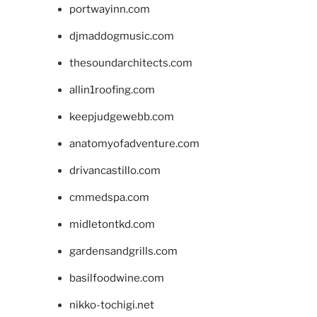
portwayinn.com
djmaddogmusic.com
thesoundarchitects.com
allin1roofing.com
keepjudgewebb.com
anatomyofadventure.com
drivancastillo.com
cmmedspa.com
midletontkd.com
gardensandgrills.com
basilfoodwine.com
nikko-tochigi.net