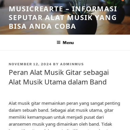
Skip
MUSICREARTE – INFORMASI
to
SEPUTAR ALAT MUSIK YANG
content
BISA ANDA COBA
Menu
POSTED
NOVEMBER 12, 2024
BY
ADMINMUS
ON
Peran Alat Musik Gitar sebagai
Alat Musik Utama dalam Band
Alat musik gitar memainkan peran yang sangat penting
dalam sebuah band. Sebagai alat musik utama, gitar
memiliki kemampuan untuk menjadi pusat dari
aransemen musik yang dimainkan oleh band. Tidak