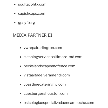
soultacohtx.com
capishcaps.com
gpsyfl.org
MEDIA PARTNER III
vwrepairarlington.com
cleaningservicebaltimore-md.com
beckslandscapeandfence.com
vistaaltadelveramendi.com
coastlinecateringnc.com
cuesburgershouston.com
psicologiaespecializadaencampeche.com