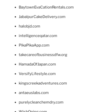
BaytownEvaCationRentals.com
JabalpurCakeDelivery.com
halobjd.com
intelligenceqatar.com
PikaPikaApp.com
takecareofbusinessdfw.org
HamadaOfJapan.com
VersifyLifestyle.com
kingscreekadventures.com
antaeuslabs.com
purelycleanchemdry.com
WishOping.com