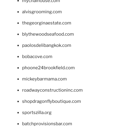
mychaihouse.com
alvisgrooming.com
thegeorginaestate.com
blythewoodseafood.com
paolosdelibangkok.com
bobacove.com
phoone24brookfield.com
mickeybarmama.com
roadwayconstructioninc.com
shopdragonflyboutique.com
sportszilla.org
batchprovisionsbar.com