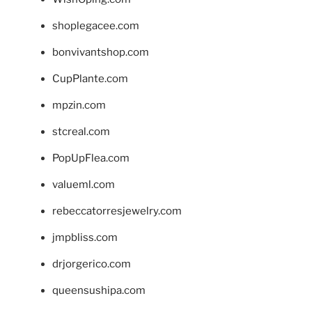
shoplegacee.com
bonvivantshop.com
CupPlante.com
mpzin.com
stcreal.com
PopUpFlea.com
valueml.com
rebeccatorresjewelry.com
jmpbliss.com
drjorgerico.com
queensushipa.com