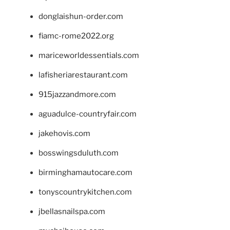
donglaishun-order.com
fiamc-rome2022.org
mariceworldessentials.com
lafisheriarestaurant.com
915jazzandmore.com
aguadulce-countryfair.com
jakehovis.com
bosswingsduluth.com
birminghamautocare.com
tonyscountrykitchen.com
jbellasnailspa.com