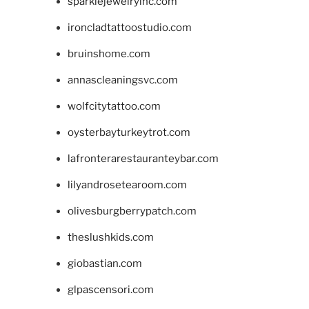
sparklejewelryinc.com
ironcladtattoostudio.com
bruinshome.com
annascleaningsvc.com
wolfcitytattoo.com
oysterbayturkeytrot.com
lafronterarestauranteybar.com
lilyandrosetearoom.com
olivesburgberrypatch.com
theslushkids.com
giobastian.com
glpascensori.com