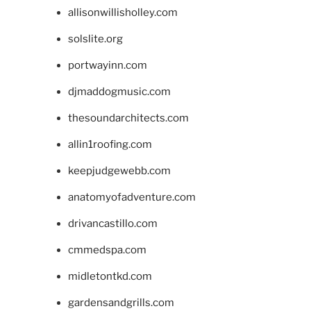
allisonwillisholley.com
solslite.org
portwayinn.com
djmaddogmusic.com
thesoundarchitects.com
allin1roofing.com
keepjudgewebb.com
anatomyofadventure.com
drivancastillo.com
cmmedspa.com
midletontkd.com
gardensandgrills.com