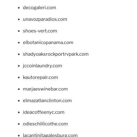
decogaleri.com
unavozparadios.com
shoes-vert.com
elbotanicopanama.com
shadyoaksrockportrvpark.com
jccoinlaundry.com
kautorepair.com
marjaeswinebar.com
elmazatlanclinton.com
ideacoffeenyc.com
odieschillicothe.com
lacantinitagalesburg.com