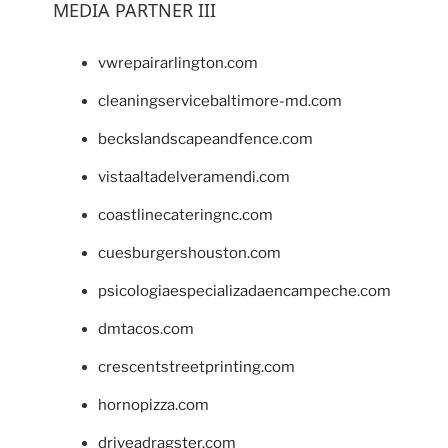
MEDIA PARTNER III
vwrepairarlington.com
cleaningservicebaltimore-md.com
beckslandscapeandfence.com
vistaaltadelveramendi.com
coastlinecateringnc.com
cuesburgershouston.com
psicologiaespecializadaencampeche.com
dmtacos.com
crescentstreetprinting.com
hornopizza.com
driveadragster.com