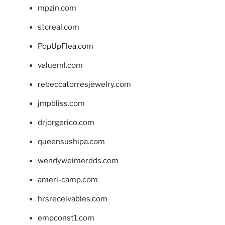
mpzin.com
stcreal.com
PopUpFlea.com
valueml.com
rebeccatorresjewelry.com
jmpbliss.com
drjorgerico.com
queensushipa.com
wendyweimerdds.com
ameri-camp.com
hrsreceivables.com
empconst1.com