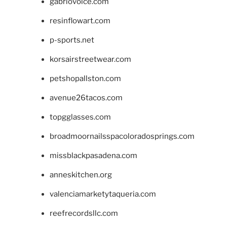
gabriovoice.com
resinflowart.com
p-sports.net
korsairstreetwear.com
petshopallston.com
avenue26tacos.com
topgglasses.com
broadmoornailsspacoloradosprings.com
missblackpasadena.com
anneskitchen.org
valenciamarketytaqueria.com
reefrecordsllc.com