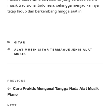
musik tradisional Indonesia, sehingga menjadikannya
tetap hidup dan berkembang hingga saat ini.
CATEGORIES
GITAR
TAGS
ALAT MUSIK GITAR TERMASUK JENIS ALAT
MUSIK
Post
Previous
PREVIOUS
navigation
Post
Cara Praktis Mengenal Tangga Nada Alat Musik
Piano
Next
NEXT