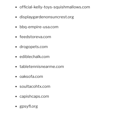
official-kelly-toys-squishmallows.com
displaygardenonsuncrest.org
bbq-empire-usa.com
feedstoreva.com
drogopets.com
ediblechalk.com
tabletennisnearme.com
oaksofa.com
soultacohtx.com
capishcaps.com
gpsyfl.org