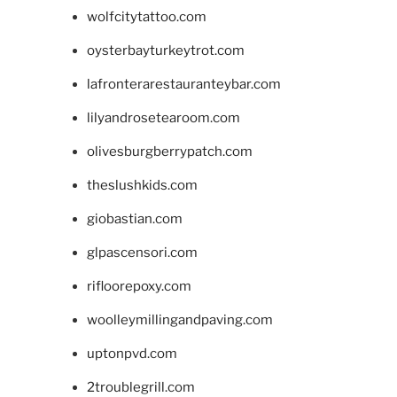
wolfcitytattoo.com
oysterbayturkeytrot.com
lafronterarestauranteybar.com
lilyandrosetearoom.com
olivesburgberrypatch.com
theslushkids.com
giobastian.com
glpascensori.com
rifloorepoxy.com
woolleymillingandpaving.com
uptonpvd.com
2troublegrill.com