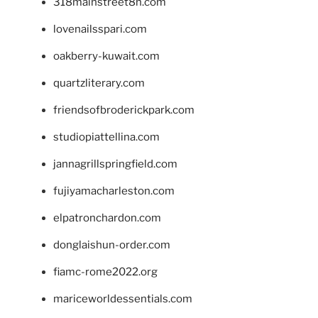
318mainstreet8h.com
lovenailsspari.com
oakberry-kuwait.com
quartzliterary.com
friendsofbroderickpark.com
studiopiattellina.com
jannagrillspringfield.com
fujiyamacharleston.com
elpatronchardon.com
donglaishun-order.com
fiamc-rome2022.org
mariceworldessentials.com