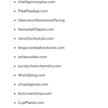
intelligenceqatar.com
PikaPikaApp.com
takecareofbusinessdfw.org
HamadaOfJapan.com
VersifyLifestyle.com
kingscreekadventures.com
antaeuslabs.com
purelycleanchemdry.com
WishOping.com
shoplegacee.com
bonvivantshop.com
CupPlante.com