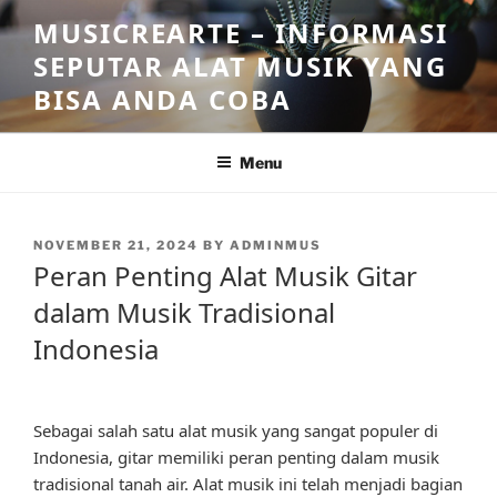
Skip
MUSICREARTE – INFORMASI
to
SEPUTAR ALAT MUSIK YANG
content
BISA ANDA COBA
Menu
POSTED
NOVEMBER 21, 2024
BY
ADMINMUS
ON
Peran Penting Alat Musik Gitar
dalam Musik Tradisional
Indonesia
Sebagai salah satu alat musik yang sangat populer di
Indonesia, gitar memiliki peran penting dalam musik
tradisional tanah air. Alat musik ini telah menjadi bagian