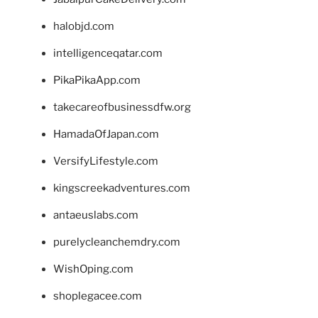
halobjd.com
intelligenceqatar.com
PikaPikaApp.com
takecareofbusinessdfw.org
HamadaOfJapan.com
VersifyLifestyle.com
kingscreekadventures.com
antaeuslabs.com
purelycleanchemdry.com
WishOping.com
shoplegacee.com