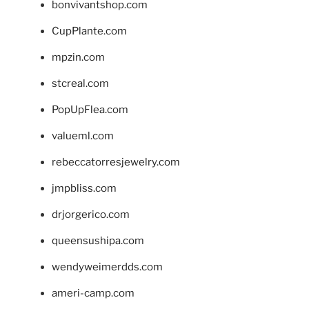
bonvivantshop.com
CupPlante.com
mpzin.com
stcreal.com
PopUpFlea.com
valueml.com
rebeccatorresjewelry.com
jmpbliss.com
drjorgerico.com
queensushipa.com
wendyweimerdds.com
ameri-camp.com