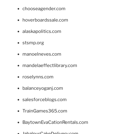
chooseagender.com
hoverboardssale.com
alaskapolitics.com
stsmp.org
manoelneves.com
mandelaeffectlibrary.com
roselynns.com
balanceyoganj.com
salesforceblogs.com
TrainGames365.com
BaytownEvaCationRentals.com
JabalpurCakeDelivery.com