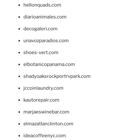
hellonquads.com
diarioanimales.com
decogaleri.com
unavozparadios.com
shoes-vert.com
elbotanicopanama.com
shadyoaksrockportrvpark.com
jccoinlaundry.com
kautorepair.com
marjaeswinebar.com
elmazatlanclinton.com
ideacoffeenyc.com