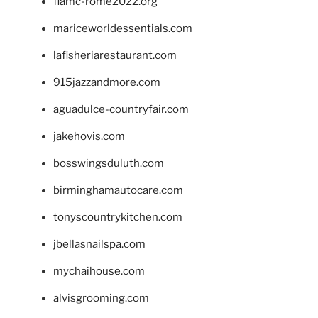
fiamc-rome2022.org
mariceworldessentials.com
lafisheriarestaurant.com
915jazzandmore.com
aguadulce-countryfair.com
jakehovis.com
bosswingsduluth.com
birminghamautocare.com
tonyscountrykitchen.com
jbellasnailspa.com
mychaihouse.com
alvisgrooming.com