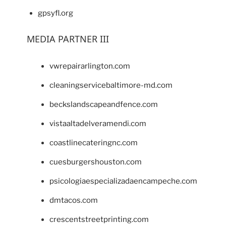
gpsyfl.org
MEDIA PARTNER III
vwrepairarlington.com
cleaningservicebaltimore-md.com
beckslandscapeandfence.com
vistaaltadelveramendi.com
coastlinecateringnc.com
cuesburgershouston.com
psicologiaespecializadaencampeche.com
dmtacos.com
crescentstreetprinting.com