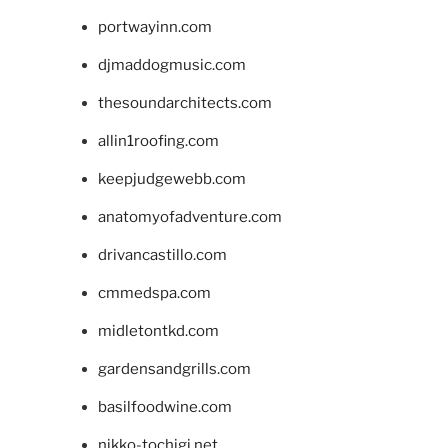
portwayinn.com
djmaddogmusic.com
thesoundarchitects.com
allin1roofing.com
keepjudgewebb.com
anatomyofadventure.com
drivancastillo.com
cmmedspa.com
midletontkd.com
gardensandgrills.com
basilfoodwine.com
nikko-tochigi.net