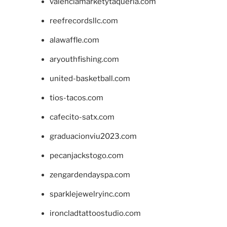
valenciamarketytaqueria.com
reefrecordsllc.com
alawaffle.com
aryouthfishing.com
united-basketball.com
tios-tacos.com
cafecito-satx.com
graduacionviu2023.com
pecanjackstogo.com
zengardendayspa.com
sparklejewelryinc.com
ironcladtattoostudio.com