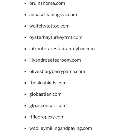
bruinshome.com
annascleaningsvc.com
wolfcitytattoo.com
oysterbayturkeytrot.com
lafronterarestauranteybar.com
lilyandrosetearoom.com
olivesburgberrypatch.com
theslushkids.com
giobastian.com
glpascensori.com
rifloorepoxy.com
woolleymillingandpaving.com