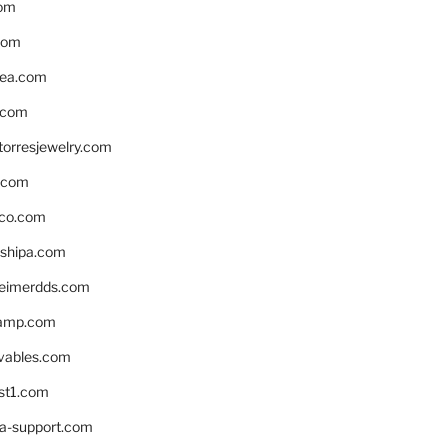
om
com
ea.com
.com
torresjewelry.com
s.com
ico.com
shipa.com
eimerdds.com
camp.com
ivables.com
st1.com
la-support.com