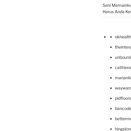
Seni Memainka
Harus Anda Ke
okhealt
theinte
unbound
catfrien
marianli
wayward
pidfloo
bancode
betterm
hingsto