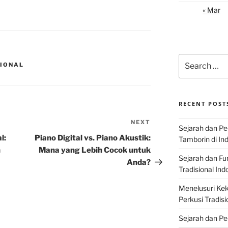
« Mar
Search
SIONAL
for:
RECENT POST
NEXT
Next
Sejarah dan P
Post
l:
Piano Digital vs. Piano Akustik:
Tamborin di In
n
Mana yang Lebih Cocok untuk
Sejarah dan F
Anda?
Tradisional Ind
Menelusuri Kek
Perkusi Tradisi
Sejarah dan Pe