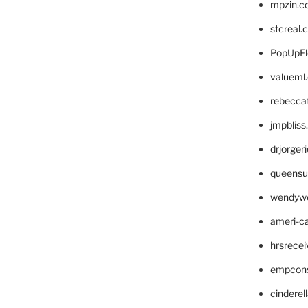
mpzin.c
stcreal.
PopUpFl
valueml
rebecca
jmpblis
drjorger
queensu
wendyw
ameri-
hrsrece
empcon
cinderel