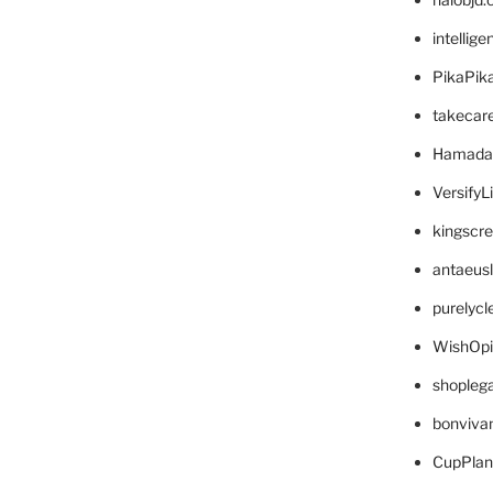
intellig
PikaPik
takecar
Hamada
VersifyL
kingscr
antaeus
purelyc
WishOp
shopleg
bonviva
CupPlan