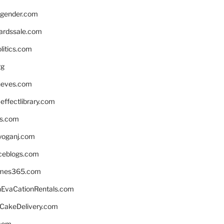
gender.com
ardssale.com
litics.com
rg
neves.com
ffectlibrary.com
ns.com
yoganj.com
rceblogs.com
ames365.com
EvaCationRentals.com
rCakeDelivery.com
.com