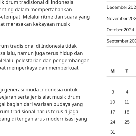
ik drum tradisional di Indonesia
December 20
 penting dalam mempertahankan
setempat. Melalui ritme dan suara yang
November 20
apat merasakan kekayaan musik
October 2024
September 20
rum tradisional di Indonesia tidak
sa lalu, namun juga terus hidup dan
 Melalui pelestarian dan pengembangan
 dapat memperkaya dan memperkuat
M
T
gi generasi muda Indonesia untuk
3
4
jarah serta jenis alat musik drum
10
11
agai bagian dari warisan budaya yang
rum tradisional harus terus dijaga
17
18
bang di tengah arus modernisasi yang
24
25
31