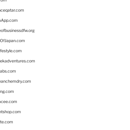
enceqatar.com
aApp.com
eofbusinessdfw.org
OfJapan.com
ifestyle.com
eekadventures.com
labs.com
leanchemdry.com
ing.com
acee.com
ntshop.com
te.com