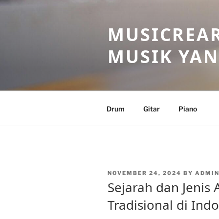
Skip
to
MUSICREAR
content
MUSIK YAN
Drum
Gitar
Piano
POSTED
NOVEMBER 24, 2024
BY
ADMI
ON
Sejarah dan Jenis
Tradisional di Ind