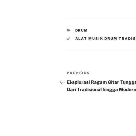
CATEGORIES
DRUM
TAGS
ALAT MUSIK DRUM TRADI
Post
Previous
PREVIOUS
navigation
Post
Eksplorasi Ragam Gitar Tungga
Dari Tradisional hingga Moder