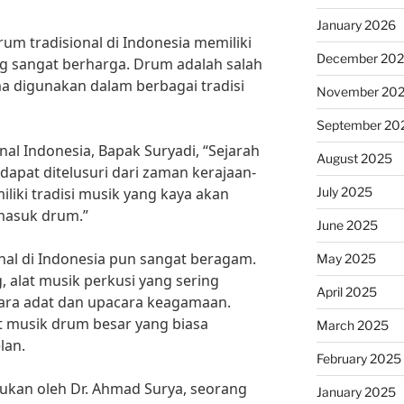
January 2026
rum tradisional di Indonesia memiliki
December 20
g sangat berharga. Drum adalah salah
ma digunakan dalam berbagai tradisi
November 20
September 20
al Indonesia, Bapak Suryadi, “Sejarah
August 2025
 dapat ditelusuri dari zaman kerajaan-
July 2025
liki tradisi musik yang kaya akan
rmasuk drum.”
June 2025
onal di Indonesia pun sangat beragam.
May 2025
 alat musik perkusi yang sering
April 2025
ara adat dan upacara keagamaan.
lat musik drum besar yang biasa
March 2025
lan.
February 2025
kukan oleh Dr. Ahmad Surya, seorang
January 2025