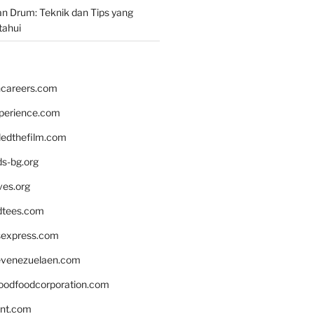
n Drum: Teknik dan Tips yang
tahui
hcareers.com
xperience.com
edthefilm.com
ds-bg.org
ves.org
tees.com
rsexpress.com
venezuelaen.com
oodfoodcorporation.com
nnt.com