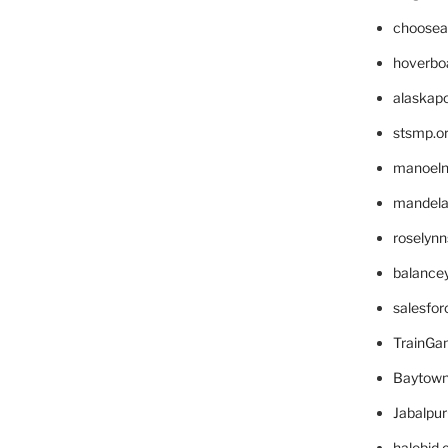
choosea
hoverbo
alaskapo
stsmp.o
manoel
mandelae
roselyn
balance
salesfo
TrainG
Baytown
Jabalpu
halobjd