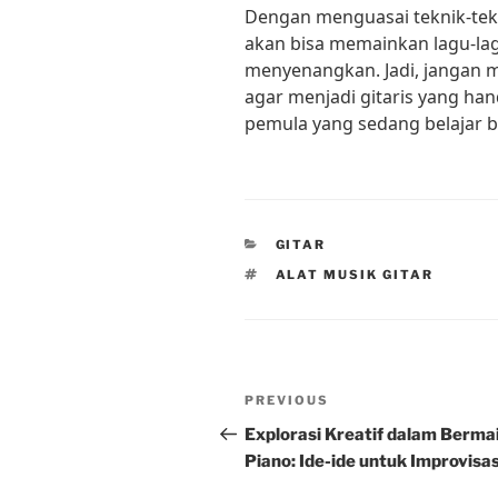
Dengan menguasai teknik-tekn
akan bisa memainkan lagu-lag
menyenangkan. Jadi, jangan ma
agar menjadi gitaris yang han
pemula yang sedang belajar b
CATEGORIES
GITAR
TAGS
ALAT MUSIK GITAR
Post
Previous
PREVIOUS
navigation
Post
Explorasi Kreatif dalam Berma
Piano: Ide-ide untuk Improvisas