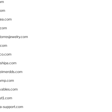
om
com
ea.com
.com
torresjewelry.com
s.com
ico.com
shipa.com
eimerdds.com
camp.com
ivables.com
st1.com
la-support.com