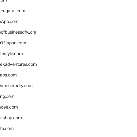
enceqatar.com
aApp.com
eofbusinessdfw.org
OfJapan.com
ifestyle.com
eekadventures.com
labs.com
leanchemdry.com
ing.com
acee.com
ntshop.com
te.com