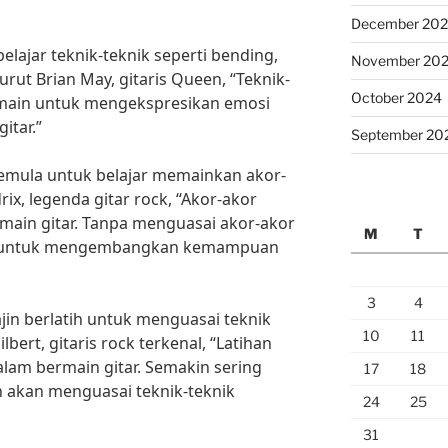
December 20
belajar teknik-teknik seperti bending,
November 20
rut Brian May, gitaris Queen, “Teknik-
October 2024
main untuk mengekspresikan emosi
itar.”
September 20
 pemula untuk belajar memainkan akor-
ix, legenda gitar rock, “Akor-akor
rmain gitar. Tanpa menguasai akor-akor
M
T
an untuk mengembangkan kemampuan
3
4
ajin berlatih untuk menguasai teknik
10
11
bert, gitaris rock terkenal, “Latihan
alam bermain gitar. Semakin sering
17
18
n akan menguasai teknik-teknik
24
25
31