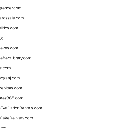
gender.com
ardssale.com
litics.com
rg
neves.com
ffectlibrary.com
ns.com
yoganj.com
rceblogs.com
ames365.com
EvaCationRentals.com
rCakeDelivery.com
.com