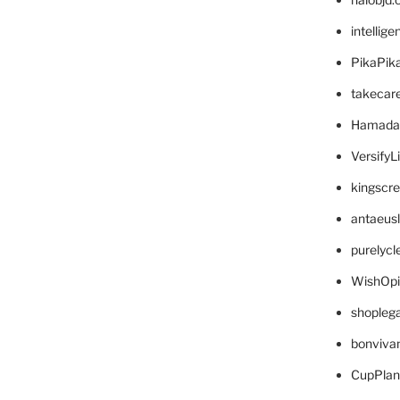
intellig
PikaPik
takecar
Hamada
VersifyL
kingscr
antaeus
purelyc
WishOp
shopleg
bonviva
CupPlan