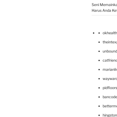
Seni Memainka
Harus Anda Ke
okhealt
theinte
unbound
catfrien
marianli
wayward
pidfloo
bancode
betterm
hingsto