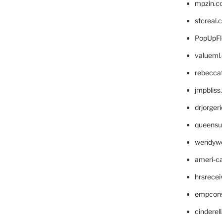
mpzin.c
stcreal.
PopUpFl
valueml
rebecca
jmpblis
drjorger
queensu
wendyw
ameri-
hrsrece
empcon
cinderel