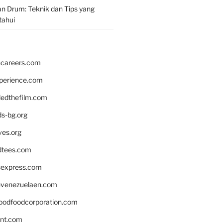
n Drum: Teknik dan Tips yang
tahui
hcareers.com
xperience.com
edthefilm.com
ds-bg.org
ves.org
tees.com
rsexpress.com
venezuelaen.com
oodfoodcorporation.com
nnt.com