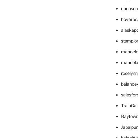
choosea
hoverbo
alaskapo
stsmp.o
manoel
mandelae
roselyn
balance
salesfo
TrainG
Baytown
Jabalpu
halobjd