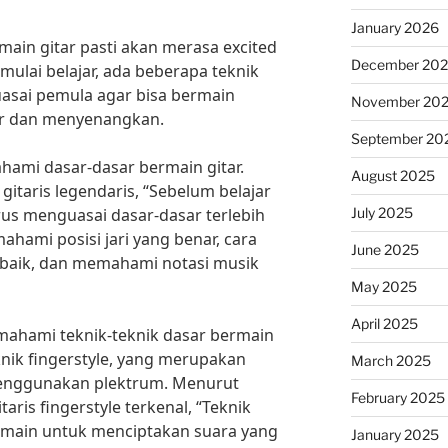
January 2026
main gitar pasti akan merasa excited
December 20
ulai belajar, ada beberapa teknik
uasai pemula agar bisa bermain
November 20
r dan menyenangkan.
September 20
ami dasar-dasar bermain gitar.
August 2025
gitaris legendaris, “Sebelum belajar
July 2025
rus menguasai dasar-dasar terlebih
ahami posisi jari yang benar, cara
June 2025
aik, dan memahami notasi musik
May 2025
April 2025
mahami teknik-teknik dasar bermain
eknik fingerstyle, yang merupakan
March 2025
menggunakan plektrum. Menurut
February 2025
is fingerstyle terkenal, “Teknik
main untuk menciptakan suara yang
January 2025