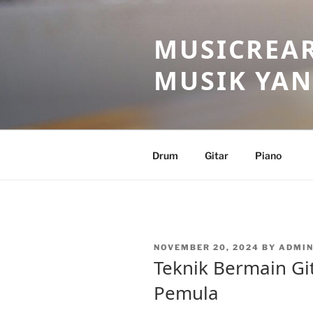
Skip
to
MUSICREAR
content
MUSIK YAN
Drum
Gitar
Piano
POSTED
NOVEMBER 20, 2024
BY
ADMI
ON
Teknik Bermain Gi
Pemula