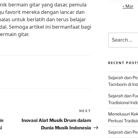
ik bermain gitar yang dasar, pemula
« Mar
u favorit mereka dengan lancar dan
las untuk berlatih dan terus belajar
dal. Semoga artikel ini bermanfaat bagi
ermain gitar.
Search
for:
RECENT POST
Sejarah dan P
Tamborin di In
Sejarah dan F
Tradisional Ind
NEXT
Next
Menelusuri Kek
Post
in
Inovasi Alat Musik Drum dalam
Perkusi Tradisi
i
Dunia Musik Indonesia
Sejarah dan Pe