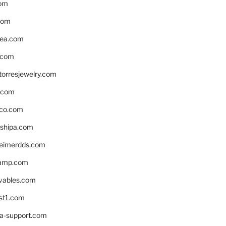
om
com
ea.com
.com
torresjewelry.com
s.com
ico.com
shipa.com
eimerdds.com
camp.com
ivables.com
st1.com
la-support.com