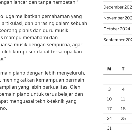
engan lancar dan tanpa hambatan.”
December 20
iano juga melibatkan pemahaman yang
November 20
 artikulasi, dan phrasing dalam sebuah
October 2024
 seorang pianis dan guru musik
harus mampu memahami dan
September 20
nuansa musik dengan sempurna, agar
n oleh komposer dapat tersampaikan
r.”
M
T
main piano dengan lebih menyeluruh,
at meningkatkan kemampuan bermain
pilan yang lebih berkualitas. Oleh
3
4
 pemain piano untuk terus belajar dan
10
11
apat menguasai teknik-teknik yang
no.
17
18
24
25
31