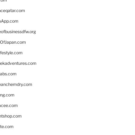
enceqatar.com
aApp.com
eofbusinessdfw.org
OfJapan.com
ifestyle.com
eekadventures.com
labs.com
leanchemdry.com
ing.com
acee.com
ntshop.com
te.com