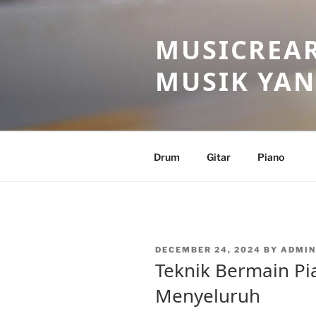
Skip
to
MUSICREAR
content
MUSIK YAN
Drum
Gitar
Piano
POSTED
DECEMBER 24, 2024
BY
ADMI
ON
Teknik Bermain P
Menyeluruh