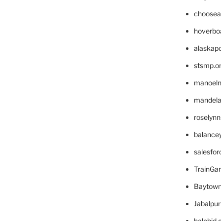
choosea
hoverbo
alaskapo
stsmp.o
manoel
mandelae
roselyn
balance
salesfo
TrainG
Baytown
Jabalpu
halobjd