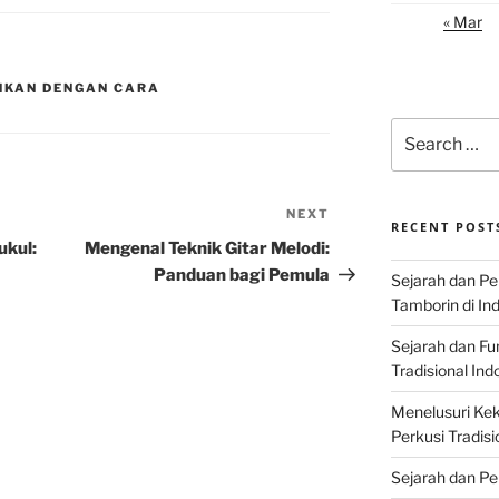
« Mar
NKAN DENGAN CARA
Search
for:
NEXT
Next
RECENT POST
Post
ukul:
Mengenal Teknik Gitar Melodi:
Panduan bagi Pemula
Sejarah dan P
Tamborin di In
Sejarah dan F
Tradisional Ind
Menelusuri Kek
Perkusi Tradisi
Sejarah dan Pe