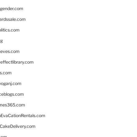
gender.com
ardssale.com
litics.com
rg
neves.com
ffectlibrary.com
ns.com
yoganj.com
rceblogs.com
ames365.com
EvaCationRentals.com
rCakeDelivery.com
.com