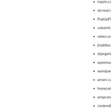
mpzin.c
stcreal.
PopUpFl
valueml
rebecca
jmpblis
drjorger
queensu
wendyw
ameri-
hrsrece
empcon
cinderel