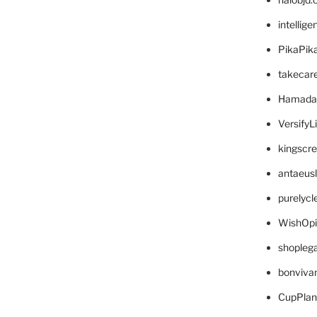
intellig
PikaPik
takecar
Hamada
VersifyL
kingscr
antaeus
purelyc
WishOp
shopleg
bonviva
CupPlan