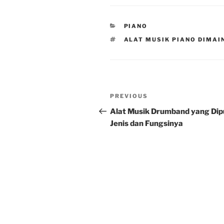
CATEGORIES
PIANO
TAGS
ALAT MUSIK PIANO DIMAI
Post
Previous
PREVIOUS
navigation
Post
Alat Musik Drumband yang Dip
Jenis dan Fungsinya