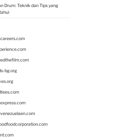
n Drum: Teknik dan Tips yang
tahui
hcareers.com
xperience.com
edthefilm.com
ds-bg.org
ves.org
tees.com
rsexpress.com
venezuelaen.com
oodfoodcorporation.com
nnt.com