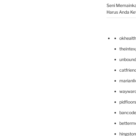
Seni Memainka
Harus Anda Ke
okhealt
theinte
unbound
catfrien
marianli
wayward
pidfloo
bancode
betterm
hingsto