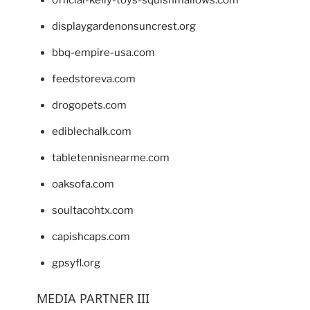
displaygardenonsuncrest.org
bbq-empire-usa.com
feedstoreva.com
drogopets.com
ediblechalk.com
tabletennisnearme.com
oaksofa.com
soultacohtx.com
capishcaps.com
gpsyfl.org
MEDIA PARTNER III