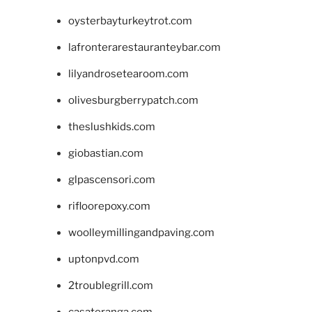
oysterbayturkeytrot.com
lafronterarestauranteybar.com
lilyandrosetearoom.com
olivesburgberrypatch.com
theslushkids.com
giobastian.com
glpascensori.com
rifloorepoxy.com
woolleymillingandpaving.com
uptonpvd.com
2troublegrill.com