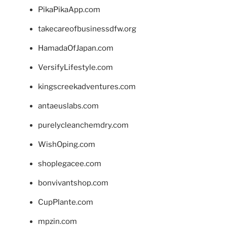
PikaPikaApp.com
takecareofbusinessdfw.org
HamadaOfJapan.com
VersifyLifestyle.com
kingscreekadventures.com
antaeuslabs.com
purelycleanchemdry.com
WishOping.com
shoplegacee.com
bonvivantshop.com
CupPlante.com
mpzin.com