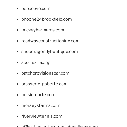
bobacove.com
phoone24brookfield.com
mickeybarmama.com
roadwayconstructioninc.com
shopdragonflyboutique.com
sportszilla.org
batchprovisionsbar.com
brasserie-gobette.com
musicrearte.com
morseysfarms.com
riverviewtennis.com
official-kelly-toys-squishmallows.com