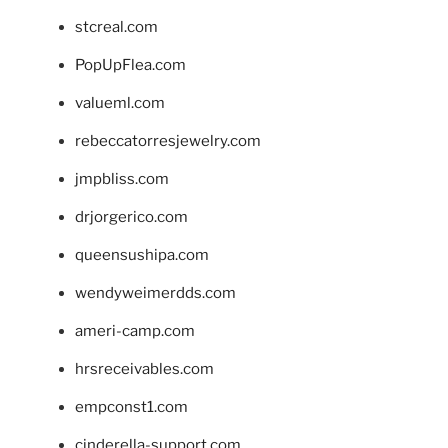
stcreal.com
PopUpFlea.com
valueml.com
rebeccatorresjewelry.com
jmpbliss.com
drjorgerico.com
queensushipa.com
wendyweimerdds.com
ameri-camp.com
hrsreceivables.com
empconst1.com
cinderella-support.com