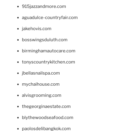
915jazzandmore.com
aguadulce-countryfair.com
jakehovis.com
bosswingsduluth.com
birminghamautocare.com
tonyscountrykitchen.com
jbellasnailspa.com
mychaihouse.com
alvisgrooming.com
thegeorginaestate.com
blythewoodseafood.com
paolosdelibangkok.com