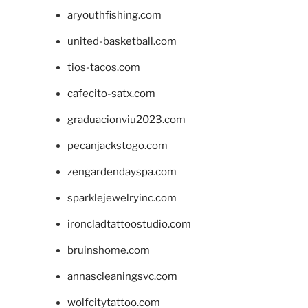
aryouthfishing.com
united-basketball.com
tios-tacos.com
cafecito-satx.com
graduacionviu2023.com
pecanjackstogo.com
zengardendayspa.com
sparklejewelryinc.com
ironcladtattoostudio.com
bruinshome.com
annascleaningsvc.com
wolfcitytattoo.com