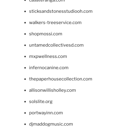
casateranga.com
sticksandstonesstudiooh.com
walkers-treeservice.com
shopmossi.com
untamedcollectivesd.com
mxpwellness.com
infernocanine.com
thepaperhousecollection.com
allisonwillisholley.com
solslite.org
portwayinn.com
djmaddogmusic.com