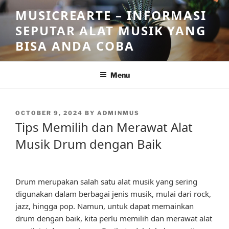
Skip
MUSICREARTE – INFORMASI
to
SEPUTAR ALAT MUSIK YANG
content
BISA ANDA COBA
Menu
POSTED
OCTOBER 9, 2024
BY
ADMINMUS
ON
Tips Memilih dan Merawat Alat
Musik Drum dengan Baik
Drum merupakan salah satu alat musik yang sering
digunakan dalam berbagai jenis musik, mulai dari rock,
jazz, hingga pop. Namun, untuk dapat memainkan
drum dengan baik, kita perlu memilih dan merawat alat