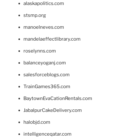
alaskapolitics.com
stsmp.org
manoelneves.com
mandelaeffectlibrary.com
roselynns.com
balanceyoganj.com
salesforceblogs.com
TrainGames365.com
BaytownEvaCationRentals.com
JabalpurCakeDelivery.com
halobjd.com
intelligenceqatar.com