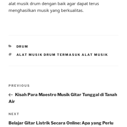
alat musik drum dengan baik agar dapat terus
menghasilkan musik yang berkualitas.
CATEGORIES
DRUM
TAGS
ALAT MUSIK DRUM TERMASUK ALAT MUSIK
Post
Previous
PREVIOUS
navigation
Post
Kisah Para Maestro Musik Gitar Tunggal di Tanah
Air
Next
NEXT
Post
Belajar Gitar Listrik Secara Online: Apa yang Perlu