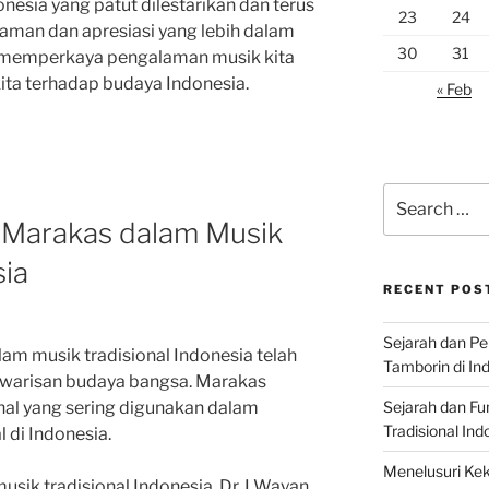
nesia yang patut dilestarikan dan terus
23
24
man dan apresiasi yang lebih dalam
30
31
t memperkaya pengalaman musik kita
ta terhadap budaya Indonesia.
« Feb
Search
for:
i Marakas dalam Musik
sia
RECENT POS
Sejarah dan P
am musik tradisional Indonesia telah
Tamborin di In
 warisan budaya bangsa. Marakas
Sejarah dan F
nal yang sering digunakan dalam
Tradisional Ind
l di Indonesia.
Menelusuri Kek
usik tradisional Indonesia, Dr. I Wayan