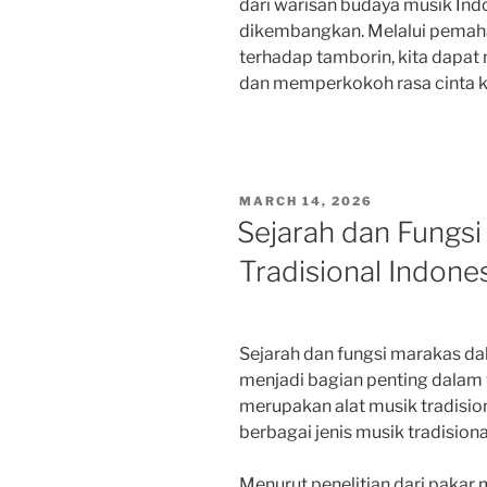
dari warisan budaya musik Indo
dikembangkan. Melalui pemaha
terhadap tamborin, kita dapa
dan memperkokoh rasa cinta ki
POSTED
MARCH 14, 2026
ON
Sejarah dan Fungs
Tradisional Indone
Sejarah dan fungsi marakas dal
menjadi bagian penting dalam
merupakan alat musik tradisio
berbagai jenis musik tradisiona
Menurut penelitian dari pakar m