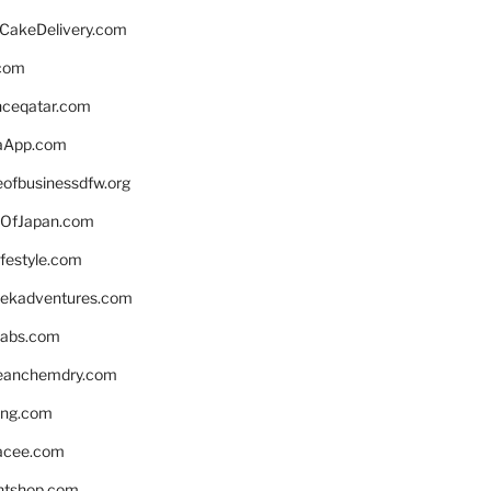
rCakeDelivery.com
.com
enceqatar.com
aApp.com
eofbusinessdfw.org
OfJapan.com
ifestyle.com
eekadventures.com
labs.com
leanchemdry.com
ing.com
acee.com
ntshop.com