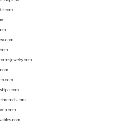
te.com
om
com
ea.com
.com
torresjewelry.com
s.com
ico.com
shipa.com
eimerdds.com
camp.com
ivables.com