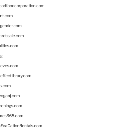
oodfoodcorporation.com
nnt.com
gender.com
ardssale.com
litics.com
rg
neves.com
ffectlibrary.com
ns.com
yoganj.com
rceblogs.com
ames365.com
EvaCationRentals.com