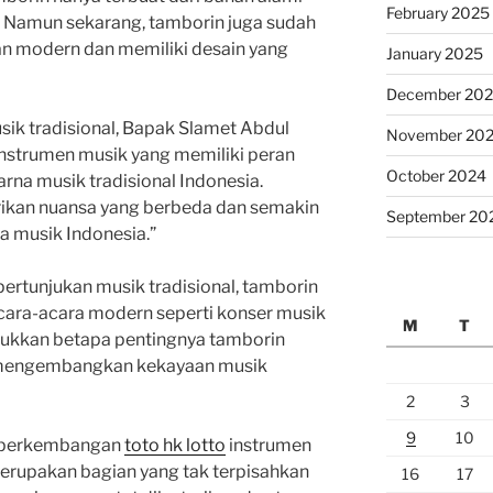
February 2025
g. Namun sekarang, tamborin juga sudah
n modern dan memiliki desain yang
January 2025
December 20
sik tradisional, Bapak Slamet Abdul
November 20
instrumen musik yang memiliki peran
October 2024
na musik tradisional Indonesia.
kan nuansa yang berbeda dan semakin
September 20
 musik Indonesia.”
ertunjukan musik tradisional, tamborin
cara-acara modern seperti konser musik
M
T
unjukkan betapa pentingnya tamborin
mengembangkan kekayaan musik
2
3
9
10
n perkembangan
toto hk lotto
instrumen
erupakan bagian yang tak terpisahkan
16
17