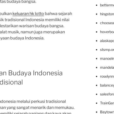
tas budaya bangsa.
betterm
mpulkan
keluaran hk lotto
bahwa sejarah
hingsto
 tradisional Indonesia memiliki nilai
choosea
lestarikan warisan budaya bangsa.
hoverbo
alat musik, namun juga merupakan
yaan budaya Indonesia.
alaskapo
stsmp.o
manoel
mandelae
an Budaya Indonesia
roselyn
disional
balance
salesfo
donesia melalui perkusi tradisional
TrainG
n yang sangat menarik dan memukau.
Baytown
memiliki sejarah panjang dan kaya akan