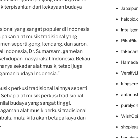
ak terpisahkan dari kekayaan budaya
Jabalpu
halobjd
isional yang sangat populer di Indonesia
intellig
akan alat musik tradisional yang
PikaPik
trumen seperti gong, kendang, dan saron.
al Indonesia, Dr. Sumarsam, gamelan
takecar
kehidupan masyarakat Indonesia. Beliau
Hamada
nya sekadar alat musik, tetapi juga
VersifyL
gaman budaya Indonesia.”
kingscr
usik perkusi tradisional lainnya seperti
antaeus
Setiap alat musik perkusi tradisional
 nilai budaya yang sangat tinggi.
purelyc
agaman alat musik perkusi tradisional
WishOp
uka mata kita akan betapa kaya dan
.
shopleg
bonviva