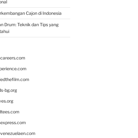
onal
rkembangan Cajon di Indonesia
n Drum: Teknik dan Tips yang
tahui
hcareers.com
xperience.com
edthefilm.com
ds-bg.org
ves.org
tees.com
rsexpress.com
venezuelaen.com