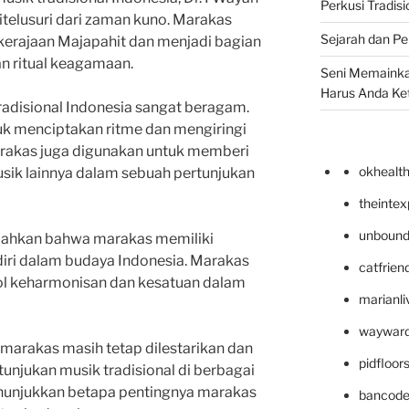
Perkusi Tradisi
itelusuri dari zaman kuno. Marakas
Sejarah dan Pe
kerajaan Majapahit dan menjadi bagian
an ritual keagamaan.
Seni Memainka
Harus Anda Ke
adisional Indonesia sangat beragam.
uk menciptakan ritme dan mengiringi
, marakas juga digunakan untuk memberi
okhealt
sik lainnya dalam sebuah pertunjukan
theinte
unbound
bahkan bahwa marakas memiliki
iri dalam budaya Indonesia. Marakas
catfrien
ol keharmonisan dan kesatuan dalam
marianli
wayward
marakas masih tetap dilestarikan dan
pidfloo
unjukan musik tradisional di berbagai
menunjukkan betapa pentingnya marakas
bancode