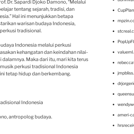
of. Dr. Sapardi Djoko Damono, “Melalui
belajar tentang sejarah, tradisi, dan
CupPlan
esia.” Hal ini menunjukkan betapa
mpzin.c
tarikan warisan budaya Indonesia,
erkusi tradisional.
stcreal.
PopUpFl
udaya Indonesia melalui perkusi
valueml
erasakan kehangatan dan keindahan nilai-
 dalamnya. Maka dari itu, mari kita terus
rebecca
musik perkusi tradisional Indonesia
jmpblis
ini tetap hidup dan berkembang.
drjorger
queensu
radisional Indonesia
wendyw
ameri-
ono, antropolog budaya.
hrsrece