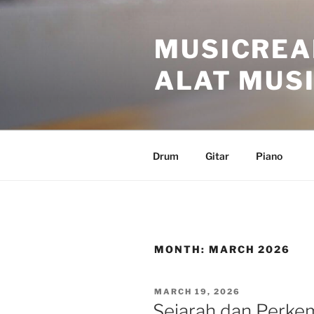
Skip
to
MUSICREA
content
ALAT MUSI
Drum
Gitar
Piano
MONTH:
MARCH 2026
POSTED
MARCH 19, 2026
ON
Sejarah dan Perke