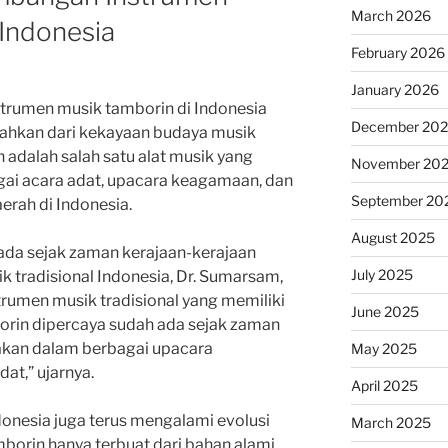
March 2026
 Indonesia
February 2026
January 2026
trumen musik tamborin di Indonesia
December 20
isahkan dari kekayaan budaya musik
n adalah salah satu alat musik yang
November 20
gai acara adat, upacara keagamaan, dan
September 20
erah di Indonesia.
August 2025
 ada sejak zaman kerajaan-kerajaan
July 2025
k tradisional Indonesia, Dr. Sumarsam,
trumen musik tradisional yang memiliki
June 2025
amborin dipercaya sudah ada sejak zaman
nakan dalam berbagai upacara
May 2025
t,” ujarnya.
April 2025
onesia juga terus mengalami evolusi
March 2025
mborin hanya terbuat dari bahan alami