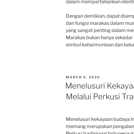
dalam mempertahankan identi
Dengan demikian, dapat disi
dan fungsi marakas dalam musik
yang sangat penting dalam me
Marakas bukan hanya sekadar 
simbol keharmonisan dan keka
POSTED
MARCH 9, 2026
ON
Menelusuri Kekaya
Melalui Perkusi Tra
Menelusuri kekayaan budaya In
memang merupakan pengalama
Perkusi tradisional Indonesia 