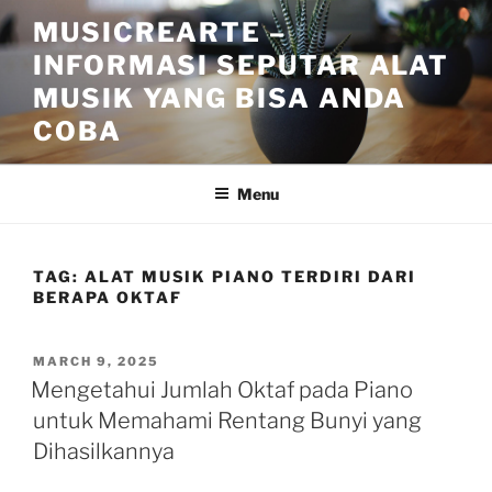
Skip
MUSICREARTE –
to
INFORMASI SEPUTAR ALAT
content
MUSIK YANG BISA ANDA
COBA
Menu
TAG:
ALAT MUSIK PIANO TERDIRI DARI
BERAPA OKTAF
POSTED
MARCH 9, 2025
ON
Mengetahui Jumlah Oktaf pada Piano
untuk Memahami Rentang Bunyi yang
Dihasilkannya