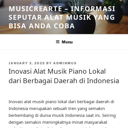
Skip
MUSICREARTE – INFORMASI
to
SEPUTAR ALAT MUSIK YANG
content
BISA ANDA COBA
Menu
POSTED
JANUARY 3, 2025
BY
ADMINMUS
ON
Inovasi Alat Musik Piano Lokal
dari Berbagai Daerah di Indonesia
Inovasi alat musik piano lokal dari berbagai daerah di
Indonesia merupakan sebuah tren yang semakin
berkembang di dunia musik Indonesia saat ini. Seiring
dengan semakin meningkatnya minat masyarakat