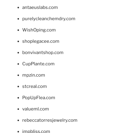
antaeuslabs.com
purelycleanchemdry.com
WishOping.com
shoplegacee.com
bonvivantshop.com
CupPlante.com
mpzin.com
stcreal.com
PopUpFlea.com
valueml.com
rebeccatorresjewelry.com
jmpbliss.com