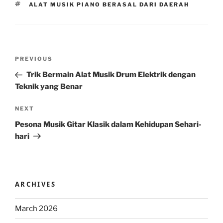
TAGS
ALAT MUSIK PIANO BERASAL DARI DAERAH
Post
Previous
PREVIOUS
navigation
Post
Trik Bermain Alat Musik Drum Elektrik dengan
Teknik yang Benar
Next
NEXT
Post
Pesona Musik Gitar Klasik dalam Kehidupan Sehari-
hari
ARCHIVES
March 2026