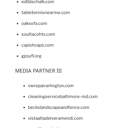
ediblechalk.com
tabletennisnearme.com
oaksofa.com
soultacohtx.com
capishcaps.com
gpsyfl.org
MEDIA PARTNER III
vwrepairarlington.com
cleaningservicebaltimore-md.com
beckslandscapeandfence.com
vistaaltadelveramendi.com