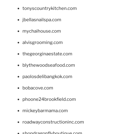
tonyscountrykitchen.com
jbellasnailspa.com
mychaihouse.com
alvisgrooming.com
thegeorginaestate.com
blythewoodseafood.com
paolosdelibangkok.com
bobacove.com
phoone24brookfield.com
mickeybarmama.com
roadwayconstructioninc.com
shopdragonflyboutique.com