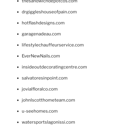
thesandwichdepotcos.com
drgiggleshouseofpain.com
hotflashdesigns.com
garagenadeau.com
lifestylechauffeurservice.com
EverNewNails.com
insideoutdecoratingcentre.com
salvatoresinpoint.com
jovialfloralco.com
johnlscotthometeam.com
u-seehomes.com
watersportslagonissi.com