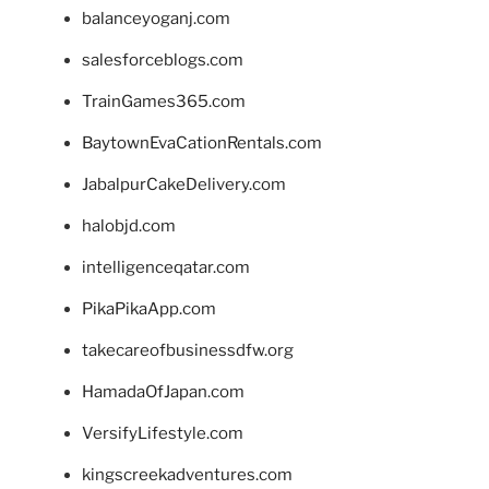
balanceyoganj.com
salesforceblogs.com
TrainGames365.com
BaytownEvaCationRentals.com
JabalpurCakeDelivery.com
halobjd.com
intelligenceqatar.com
PikaPikaApp.com
takecareofbusinessdfw.org
HamadaOfJapan.com
VersifyLifestyle.com
kingscreekadventures.com