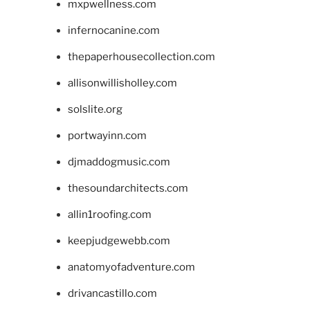
mxpwellness.com
infernocanine.com
thepaperhousecollection.com
allisonwillisholley.com
solslite.org
portwayinn.com
djmaddogmusic.com
thesoundarchitects.com
allin1roofing.com
keepjudgewebb.com
anatomyofadventure.com
drivancastillo.com