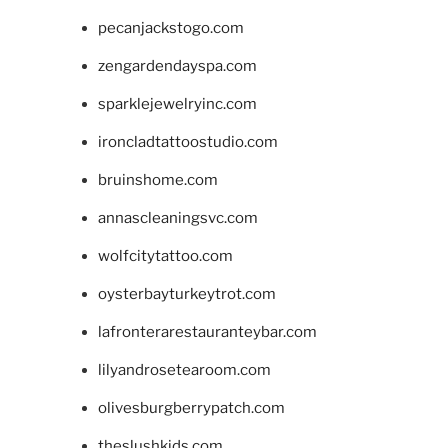
pecanjackstogo.com
zengardendayspa.com
sparklejewelryinc.com
ironcladtattoostudio.com
bruinshome.com
annascleaningsvc.com
wolfcitytattoo.com
oysterbayturkeytrot.com
lafronterarestauranteybar.com
lilyandrosetearoom.com
olivesburgberrypatch.com
theslushkids.com