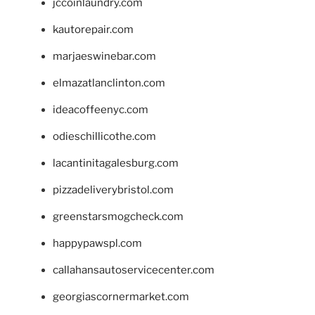
jccoinlaundry.com
kautorepair.com
marjaeswinebar.com
elmazatlanclinton.com
ideacoffeenyc.com
odieschillicothe.com
lacantinitagalesburg.com
pizzadeliverybristol.com
greenstarsmogcheck.com
happypawspl.com
callahansautoservicecenter.com
georgiascornermarket.com