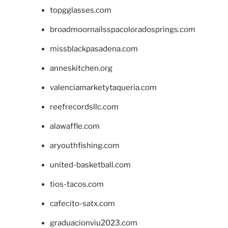
topgglasses.com
broadmoornailsspacoloradosprings.com
missblackpasadena.com
anneskitchen.org
valenciamarketytaqueria.com
reefrecordsllc.com
alawaffle.com
aryouthfishing.com
united-basketball.com
tios-tacos.com
cafecito-satx.com
graduacionviu2023.com