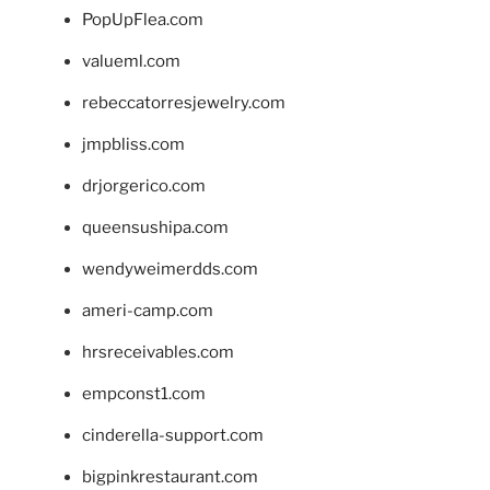
PopUpFlea.com
valueml.com
rebeccatorresjewelry.com
jmpbliss.com
drjorgerico.com
queensushipa.com
wendyweimerdds.com
ameri-camp.com
hrsreceivables.com
empconst1.com
cinderella-support.com
bigpinkrestaurant.com