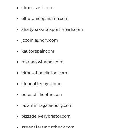
shoes-vert.com
elbotanicopanama.com
shadyoaksrockportrvpark.com
jccoinlaundry.com
kautorepair.com
marjaeswinebar.com
elmazatlanclinton.com
ideacoffeenyc.com
odieschillicothe.com
lacantinitagalesburg.com
pizzadeliverybristol.com
greenstarsmogcheck.com