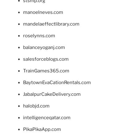
stsmp.org
manoelneves.com
mandelaeffectlibrary.com
roselynns.com
balanceyoganj.com
salesforceblogs.com
TrainGames365.com
BaytownEvaCationRentals.com
JabalpurCakeDelivery.com
halobjd.com
intelligenceqatar.com
PikaPikaApp.com