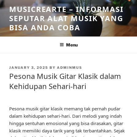
Skip
MUSICREARTE – INFORMASI
to
SEPUTAR ALAT MUSIK YANG
content
BISA ANDA COBA
Menu
POSTED
JANUARY 3, 2025
BY
ADMINMUS
ON
Pesona Musik Gitar Klasik dalam
Kehidupan Sehari-hari
Pesona musik gitar klasik memang tak pernah pudar
dalam kehidupan sehari-hari. Dari melodi yang indah
hingga sentuhan emosional yang bisa dirasakan, gitar
klasik memiliki daya tarik yang tak terbantahkan. Sejak