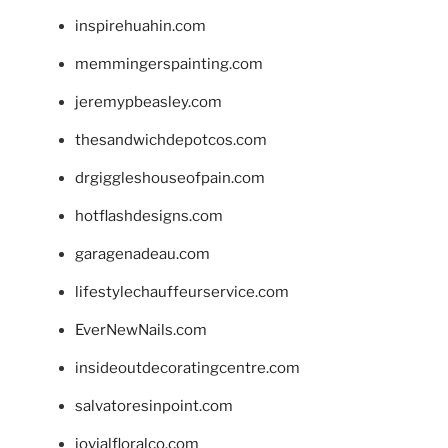
inspirehuahin.com
memmingerspainting.com
jeremypbeasley.com
thesandwichdepotcos.com
drgiggleshouseofpain.com
hotflashdesigns.com
garagenadeau.com
lifestylechauffeurservice.com
EverNewNails.com
insideoutdecoratingcentre.com
salvatoresinpoint.com
jovialfloralco.com