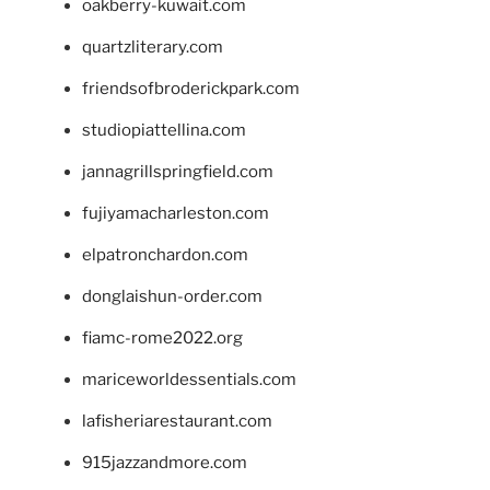
oakberry-kuwait.com
quartzliterary.com
friendsofbroderickpark.com
studiopiattellina.com
jannagrillspringfield.com
fujiyamacharleston.com
elpatronchardon.com
donglaishun-order.com
fiamc-rome2022.org
mariceworldessentials.com
lafisheriarestaurant.com
915jazzandmore.com