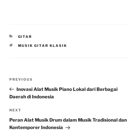
CATEGORIES
GITAR
TAGS
MUSIK GITAR KLASIK
Post
Previous
PREVIOUS
navigation
Post
Inovasi Alat Musik Piano Lokal dari Berbagai
Daerah di Indonesia
Next
NEXT
Post
Peran Alat Musik Drum dalam Musik Tradisional dan
Kontemporer Indonesia