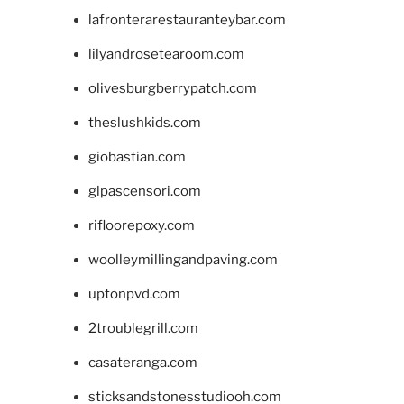
lafronterarestauranteybar.com
lilyandrosetearoom.com
olivesburgberrypatch.com
theslushkids.com
giobastian.com
glpascensori.com
rifloorepoxy.com
woolleymillingandpaving.com
uptonpvd.com
2troublegrill.com
casateranga.com
sticksandstonesstudiooh.com