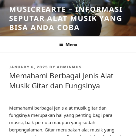
Skip
MUSICREARTE – INFORMASI
to
SEPUTAR ALAT MUSIK YANG
content
BISA ANDA COBA
Menu
POSTED
JANUARY 6, 2025
BY
ADMINMUS
ON
Memahami Berbagai Jenis Alat
Musik Gitar dan Fungsinya
Memahami berbagai jenis alat musik gitar dan
fungsinya merupakan hal yang penting bagi para
musisi, baik pemula maupun yang sudah
berpengalaman. Gitar merupakan alat musik yang