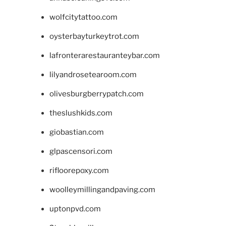
wolfcitytattoo.com
oysterbayturkeytrot.com
lafronterarestauranteybar.com
lilyandrosetearoom.com
olivesburgberrypatch.com
theslushkids.com
giobastian.com
glpascensori.com
rifloorepoxy.com
woolleymillingandpaving.com
uptonpvd.com