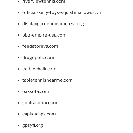
riverviewtennis.com
official-kelly-toys-squishmallows.com
displaygardenonsuncrest.org
bbq-empire-usa.com
feedstoreva.com
drogopets.com
ediblechalk.com
tabletennisnearme.com
oaksofa.com
soultacohtx.com
capishcaps.com
gpsyfl.org