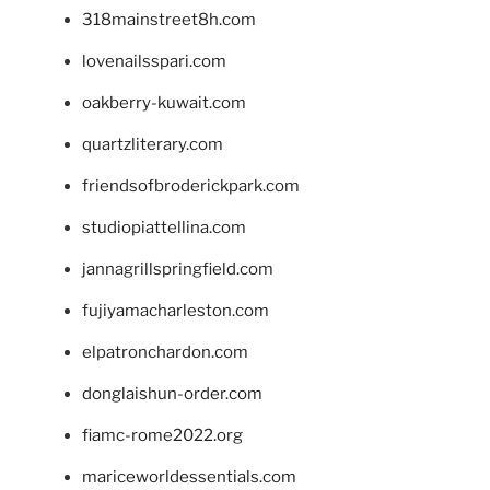
318mainstreet8h.com
lovenailsspari.com
oakberry-kuwait.com
quartzliterary.com
friendsofbroderickpark.com
studiopiattellina.com
jannagrillspringfield.com
fujiyamacharleston.com
elpatronchardon.com
donglaishun-order.com
fiamc-rome2022.org
mariceworldessentials.com