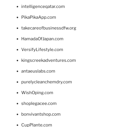
intelligenceqatar.com
PikaPikaApp.com
takecareofbusinessdfw.org
HamadaOfJapan.com
VersifyLifestyle.com
kingscreekadventures.com
antaeuslabs.com
purelycleanchemdry.com
WishOping.com
shoplegacee.com
bonvivantshop.com
CupPlante.com