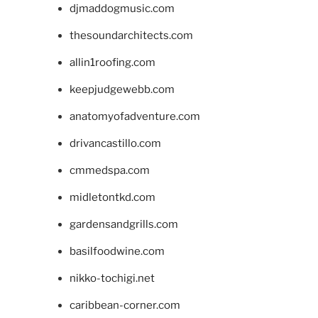
djmaddogmusic.com
thesoundarchitects.com
allin1roofing.com
keepjudgewebb.com
anatomyofadventure.com
drivancastillo.com
cmmedspa.com
midletontkd.com
gardensandgrills.com
basilfoodwine.com
nikko-tochigi.net
caribbean-corner.com