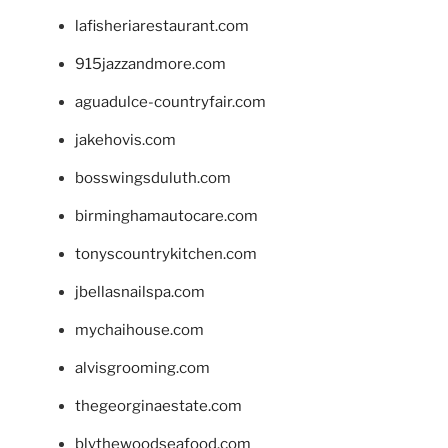
lafisheriarestaurant.com
915jazzandmore.com
aguadulce-countryfair.com
jakehovis.com
bosswingsduluth.com
birminghamautocare.com
tonyscountrykitchen.com
jbellasnailspa.com
mychaihouse.com
alvisgrooming.com
thegeorginaestate.com
blythewoodseafood.com