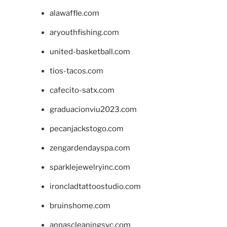
alawaffle.com
aryouthfishing.com
united-basketball.com
tios-tacos.com
cafecito-satx.com
graduacionviu2023.com
pecanjackstogo.com
zengardendayspa.com
sparklejewelryinc.com
ironcladtattoostudio.com
bruinshome.com
annascleaningsvc.com