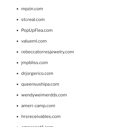
mpzin.com
stcreal.com
PopUpFlea.com
valueml.com
rebeccatorresjewelry.com
jmpbliss.com
drjorgerico.com
queensushipa.com
wendyweimerdds.com
ameri-camp.com
hrsreceivables.com