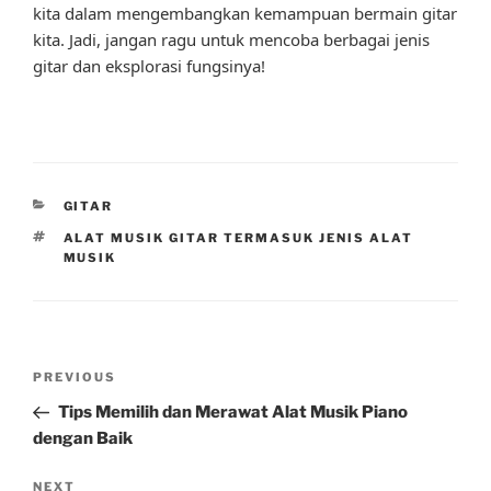
kita dalam mengembangkan kemampuan bermain gitar
kita. Jadi, jangan ragu untuk mencoba berbagai jenis
gitar dan eksplorasi fungsinya!
CATEGORIES
GITAR
TAGS
ALAT MUSIK GITAR TERMASUK JENIS ALAT
MUSIK
Post
Previous
PREVIOUS
navigation
Post
Tips Memilih dan Merawat Alat Musik Piano
dengan Baik
Next
NEXT