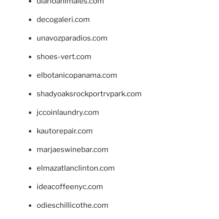
diarioanimales.com
decogaleri.com
unavozparadios.com
shoes-vert.com
elbotanicopanama.com
shadyoaksrockportrvpark.com
jccoinlaundry.com
kautorepair.com
marjaeswinebar.com
elmazatlanclinton.com
ideacoffeenyc.com
odieschillicothe.com