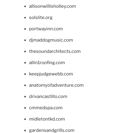
allisonwillisholley.com
solslite.org
portwayinn.com
djmaddogmusic.com
thesoundarchitects.com
allin1roofing.com
keepjudgewebb.com
anatomyofadventure.com
drivancastillo.com
cmmedspa.com
midletontkd.com
gardensandgrills.com