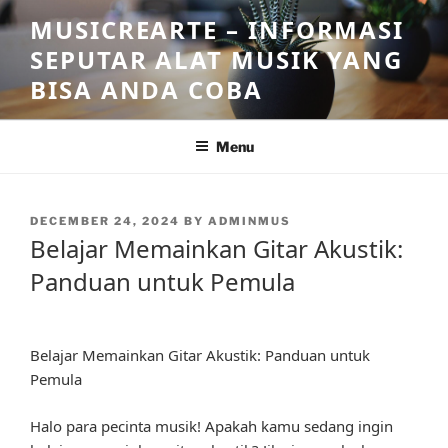
Skip
MUSICREARTE – INFORMASI
to
SEPUTAR ALAT MUSIK YANG
content
BISA ANDA COBA
Menu
POSTED
DECEMBER 24, 2024
BY
ADMINMUS
ON
Belajar Memainkan Gitar Akustik:
Panduan untuk Pemula
Belajar Memainkan Gitar Akustik: Panduan untuk
Pemula
Halo para pecinta musik! Apakah kamu sedang ingin