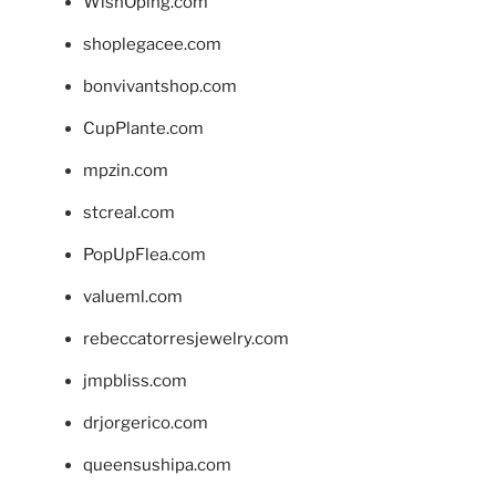
WishOping.com
shoplegacee.com
bonvivantshop.com
CupPlante.com
mpzin.com
stcreal.com
PopUpFlea.com
valueml.com
rebeccatorresjewelry.com
jmpbliss.com
drjorgerico.com
queensushipa.com