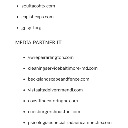
soultacohtx.com
capishcaps.com
gpsyfl.org
MEDIA PARTNER III
vwrepairarlington.com
cleaningservicebaltimore-md.com
beckslandscapeandfence.com
vistaaltadelveramendi.com
coastlinecateringnc.com
cuesburgershouston.com
psicologiaespecializadaencampeche.com