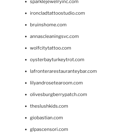
sparklejewelryinc.com
ironcladtattoostudio.com
bruinshome.com
annascleaningsvc.com
wolfcitytattoo.com
oysterbayturkeytrot.com
lafronterarestauranteybar.com
lilyandrosetearoom.com
olivesburgberrypatch.com
theslushkids.com
giobastian.com
glpascensori.com