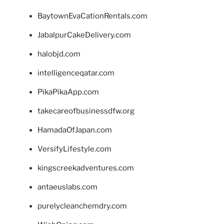
BaytownEvaCationRentals.com
JabalpurCakeDelivery.com
halobjd.com
intelligenceqatar.com
PikaPikaApp.com
takecareofbusinessdfw.org
HamadaOfJapan.com
VersifyLifestyle.com
kingscreekadventures.com
antaeuslabs.com
purelycleanchemdry.com