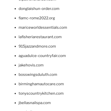
donglaishun-order.com
fiamc-rome2022.org
mariceworldessentials.com
lafisheriarestaurant.com
915jazzandmore.com
aguadulce-countryfair.com
jakehovis.com
bosswingsduluth.com
birminghamautocare.com
tonyscountrykitchen.com
jbellasnailspa.com