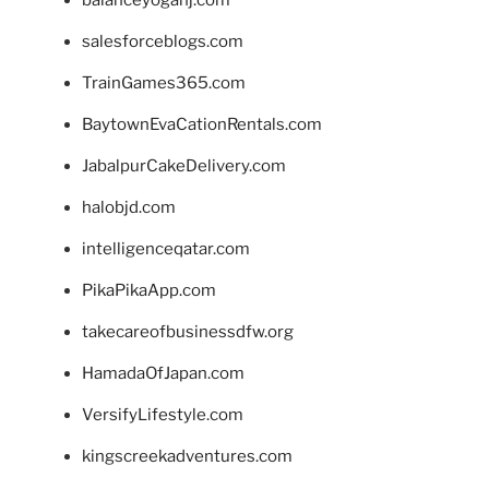
salesforceblogs.com
TrainGames365.com
BaytownEvaCationRentals.com
JabalpurCakeDelivery.com
halobjd.com
intelligenceqatar.com
PikaPikaApp.com
takecareofbusinessdfw.org
HamadaOfJapan.com
VersifyLifestyle.com
kingscreekadventures.com