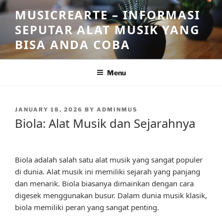
Skip
MUSICREARTE – INFORMASI
to
SEPUTAR ALAT MUSIK YANG
content
BISA ANDA COBA
Menu
POSTED
JANUARY 18, 2026
BY
ADMINMUS
ON
Biola: Alat Musik dan Sejarahnya
Biola adalah salah satu alat musik yang sangat populer
di dunia. Alat musik ini memiliki sejarah yang panjang
dan menarik. Biola biasanya dimainkan dengan cara
digesek menggunakan busur. Dalam dunia musik klasik,
biola memiliki peran yang sangat penting.