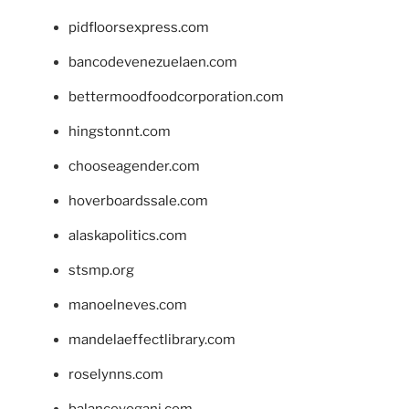
pidfloorsexpress.com
bancodevenezuelaen.com
bettermoodfoodcorporation.com
hingstonnt.com
chooseagender.com
hoverboardssale.com
alaskapolitics.com
stsmp.org
manoelneves.com
mandelaeffectlibrary.com
roselynns.com
balanceyoganj.com