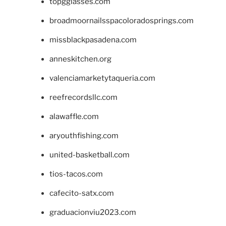
topgglasses.com
broadmoornailsspacoloradosprings.com
missblackpasadena.com
anneskitchen.org
valenciamarketytaqueria.com
reefrecordsllc.com
alawaffle.com
aryouthfishing.com
united-basketball.com
tios-tacos.com
cafecito-satx.com
graduacionviu2023.com