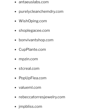
antaeuslabs.com
purelycleanchemdry.com
WishOping.com
shoplegacee.com
bonvivantshop.com
CupPlante.com
mpzin.com
stcreal.com
PopUpFlea.com
valueml.com
rebeccatorresjewelry.com
jmpbliss.com