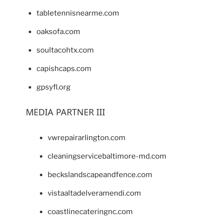
tabletennisnearme.com
oaksofa.com
soultacohtx.com
capishcaps.com
gpsyfl.org
MEDIA PARTNER III
vwrepairarlington.com
cleaningservicebaltimore-md.com
beckslandscapeandfence.com
vistaaltadelveramendi.com
coastlinecateringnc.com