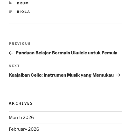
CATEGORIES
DRUM
TAGS
BIOLA
Post
Previous
PREVIOUS
navigation
Post
Panduan Belajar Bermain Ukulele untuk Pemula
Next
NEXT
Post
Keajaiban Cello: Instrumen Musik yang Memukau
ARCHIVES
March 2026
February 2026