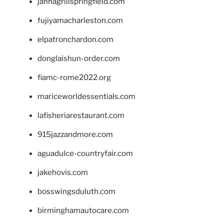
jannagrillspringfield.com
fujiyamacharleston.com
elpatronchardon.com
donglaishun-order.com
fiamc-rome2022.org
mariceworldessentials.com
lafisheriarestaurant.com
915jazzandmore.com
aguadulce-countryfair.com
jakehovis.com
bosswingsduluth.com
birminghamautocare.com