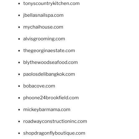
tonyscountrykitchen.com
jbellasnailspa.com
mychaihouse.com
alvisgrooming.com
thegeorginaestate.com
blythewoodseafood.com
paolosdelibangkok.com
bobacove.com
phoone24brookfield.com
mickeybarmama.com
roadwayconstructioninc.com
shopdragonflyboutique.com