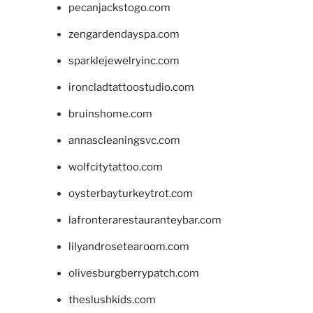
pecanjackstogo.com
zengardendayspa.com
sparklejewelryinc.com
ironcladtattoostudio.com
bruinshome.com
annascleaningsvc.com
wolfcitytattoo.com
oysterbayturkeytrot.com
lafronterarestauranteybar.com
lilyandrosetearoom.com
olivesburgberrypatch.com
theslushkids.com