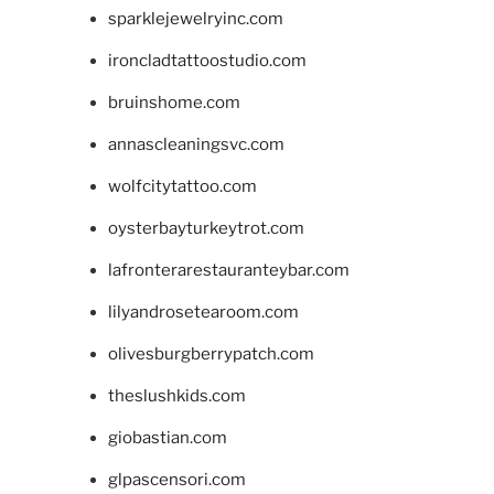
sparklejewelryinc.com
ironcladtattoostudio.com
bruinshome.com
annascleaningsvc.com
wolfcitytattoo.com
oysterbayturkeytrot.com
lafronterarestauranteybar.com
lilyandrosetearoom.com
olivesburgberrypatch.com
theslushkids.com
giobastian.com
glpascensori.com