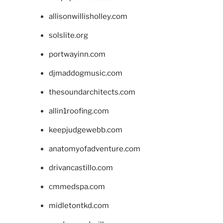
allisonwillisholley.com
solslite.org
portwayinn.com
djmaddogmusic.com
thesoundarchitects.com
allin1roofing.com
keepjudgewebb.com
anatomyofadventure.com
drivancastillo.com
cmmedspa.com
midletontkd.com