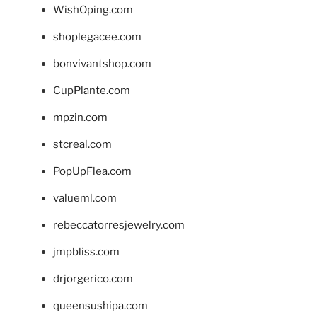
WishOping.com
shoplegacee.com
bonvivantshop.com
CupPlante.com
mpzin.com
stcreal.com
PopUpFlea.com
valueml.com
rebeccatorresjewelry.com
jmpbliss.com
drjorgerico.com
queensushipa.com