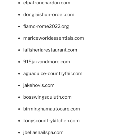
elpatronchardon.com
donglaishun-order.com
fiamc-rome2022.org
mariceworldessentials.com
lafisheriarestaurant.com
915jazzandmore.com
aguadulce-countryfair.com
jakehovis.com
bosswingsduluth.com
birminghamautocare.com
tonyscountrykitchen.com
jbellasnailspa.com