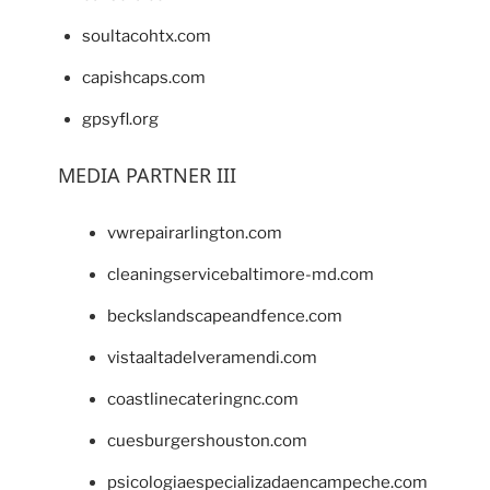
soultacohtx.com
capishcaps.com
gpsyfl.org
MEDIA PARTNER III
vwrepairarlington.com
cleaningservicebaltimore-md.com
beckslandscapeandfence.com
vistaaltadelveramendi.com
coastlinecateringnc.com
cuesburgershouston.com
psicologiaespecializadaencampeche.com