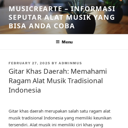
Skip
MUSICREARTE – INFORMASI
to
SEPUTAR ALAT MUSIK YANG
content
BISA ANDA COBA
Menu
POSTED
FEBRUARY 27, 2025
BY
ADMINMUS
ON
Gitar Khas Daerah: Memahami
Ragam Alat Musik Tradisional
Indonesia
Gitar khas daerah merupakan salah satu ragam alat
musik tradisional Indonesia yang memiliki keunikan
tersendiri. Alat musik ini memiliki ciri khas yang