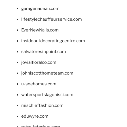
garagenadeau.com
lifestylechauffeurservice.com
EverNewNails.com
insideoutdecoratingcentre.com
salvatoresinpoint.com
jovialfloralco.com
johnlscotthometeam.com
u-seehomes.com
watersportslagonissi.com
mischieffashion.com
eduwyre.com
retro-interiors.com