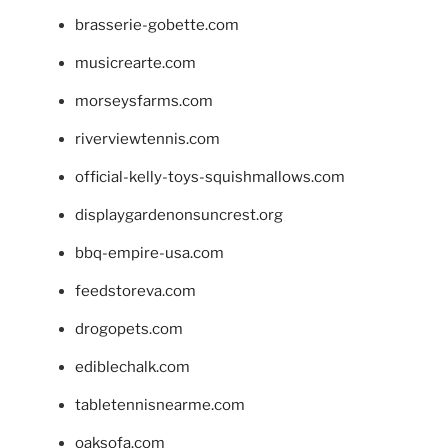
brasserie-gobette.com
musicrearte.com
morseysfarms.com
riverviewtennis.com
official-kelly-toys-squishmallows.com
displaygardenonsuncrest.org
bbq-empire-usa.com
feedstoreva.com
drogopets.com
ediblechalk.com
tabletennisnearme.com
oaksofa.com