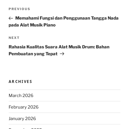
Post
Previous
PREVIOUS
navigation
Post
Memahami Fungsi dan Penggunaan Tangga Nada
pada Alat Musik Piano
Next
NEXT
Post
Rahasia Kualitas Suara Alat Musik Drum: Bahan
Pembuatan yang Tepat
ARCHIVES
March 2026
February 2026
January 2026