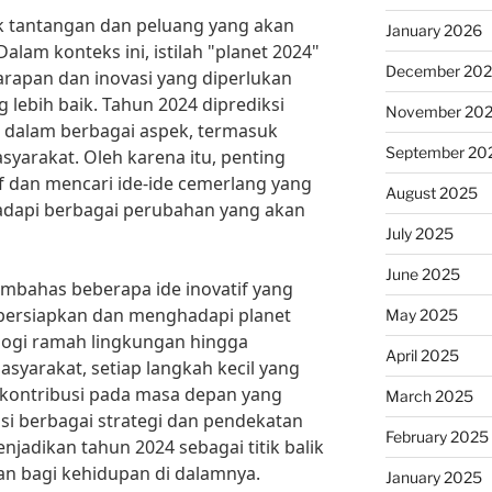
k tantangan dan peluang yang akan
January 2026
alam konteks ini, istilah "planet 2024"
December 20
arapan dan inovasi yang diperlukan
lebih baik. Tahun 2024 diprediksi
November 20
dalam berbagai aspek, termasuk
September 20
syarakat. Oleh karena itu, penting
tif dan mencari ide-ide cemerlang yang
August 2025
dapi berbagai perubahan yang akan
July 2025
June 2025
membahas beberapa ide inovatif yang
persiapkan dan menghadapi planet
May 2025
logi ramah lingkungan hingga
April 2025
syarakat, setiap langkah kecil yang
rkontribusi pada masa depan yang
March 2025
rasi berbagai strategi dan pendekatan
February 2025
jadikan tahun 2024 sebagai titik balik
 dan bagi kehidupan di dalamnya.
January 2025