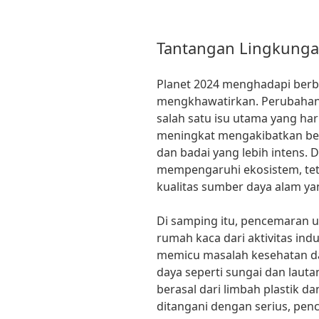
Tantangan Lingkungan
Planet 2024 menghadapi berb
mengkhawatirkan. Perubahan 
salah satu isu utama yang har
meningkat mengakibatkan benc
dan badai yang lebih intens. 
mempengaruhi ekosistem, tet
kualitas sumber daya alam ya
Di samping itu, pencemaran u
rumah kaca dari aktivitas ind
memicu masalah kesehatan d
daya seperti sungai dan lauta
berasal dari limbah plastik da
ditangani dengan serius, pe