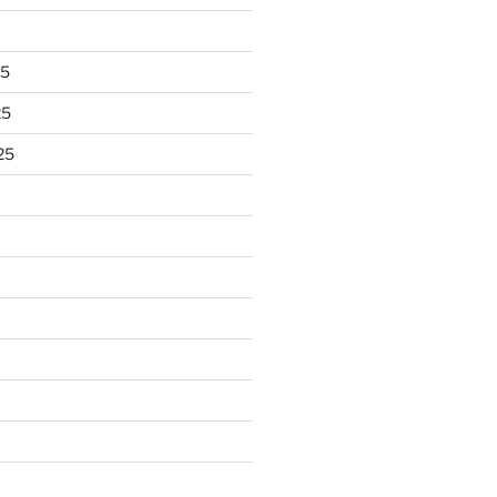
25
25
25