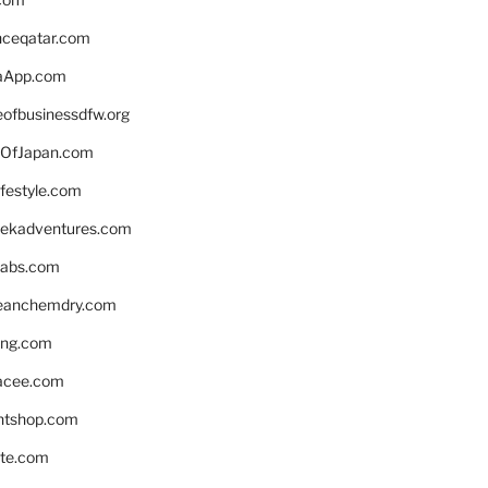
enceqatar.com
aApp.com
eofbusinessdfw.org
OfJapan.com
ifestyle.com
eekadventures.com
labs.com
leanchemdry.com
ing.com
acee.com
ntshop.com
te.com