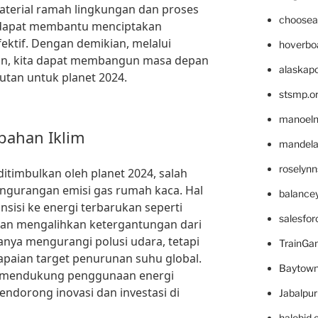
aterial ramah lingkungan dan proses
choosea
 dapat membantu menciptakan
fektif. Dengan demikian, melalui
hoverbo
utan, kita dapat membangun masa depan
alaskapo
jutan untuk planet 2024.
stsmp.o
manoel
ubahan Iklim
mandelae
roselyn
timbulkan oleh planet 2024, salah
engurangan emisi gas rumah kaca. Hal
balance
ansisi ke energi terbarukan seperti
salesfo
gan mengalihkan ketergantungan dari
hanya mengurangi polusi udara, tetapi
TrainG
apaian target penurunan suhu global.
Baytown
g mendukung penggunaan energi
endorong inovasi dan investasi di
Jabalpu
halobjd