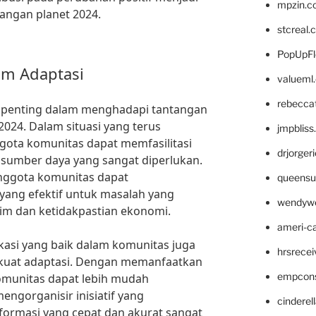
mpzin.c
angan planet 2024.
stcreal.
PopUpFl
am Adaptasi
valueml
rebecca
penting dalam menghadapi tantangan
2024. Dalam situasi yang terus
jmpblis
gota komunitas dapat memfasilitasi
drjorger
sumber daya yang sangat diperlukan.
nggota komunitas dapat
queensu
yang efektif untuk masalah yang
wendyw
lim dan ketidakpastian ekonomi.
ameri-
asi yang baik dalam komunitas juga
hrsrece
kuat adaptasi. Dengan memanfaatkan
empcon
komunitas dapat lebih mudah
ngorganisir inisiatif yang
cinderel
formasi yang cepat dan akurat sangat