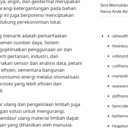
rya, angin, dan geotermal merupakan
Seni Memainka
urangi ketergantungan pada bahan
Harus Anda Ke
logi ini juga berpotensi menciptakan
dukung perekonomian lokal.
ng menarik adalah pemanfaatan
okhealt
jemen sumber daya. Sistem
theinte
goptimalkan penggunaan air dan
rti pertanian, industri, dan
unbound
an sensor dan analisis data, petani
catfrien
a efisien, sementara bangunan
marianli
onsumsi energi melalui otomatisasi.
oses yang lebih efisien dan
wayward
4.
pidfloo
aur ulang dan pengelolaan limbah juga
bancode
an solusi untuk mengurangi,
betterm
ndaur ulang material limbah dapat
n yang dihasilkan oleh manusia.
hingsto