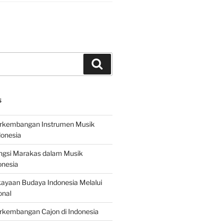
Search
S
erkembangan Instrumen Musik
donesia
ungsi Marakas dalam Musik
onesia
ayaan Budaya Indonesia Melalui
onal
rkembangan Cajon di Indonesia