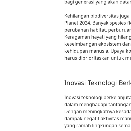
bagi generasi yang akan data
Kehilangan biodiversitas juga
Planet 2024. Banyak spesies 
perubahan habitat, perburuan
Keragaman hayati yang hilan
keseimbangan ekosistem dan 
kehidupan manusia. Upaya ko
harus diprioritaskan untuk me
Inovasi Teknologi Ber
Inovasi teknologi berkelanjut
dalam menghadapi tantangan 
Dengan meningkatnya kesada
dampak negatif aktivitas man
yang ramah lingkungan semak