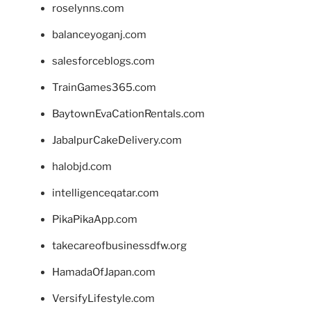
roselynns.com
balanceyoganj.com
salesforceblogs.com
TrainGames365.com
BaytownEvaCationRentals.com
JabalpurCakeDelivery.com
halobjd.com
intelligenceqatar.com
PikaPikaApp.com
takecareofbusinessdfw.org
HamadaOfJapan.com
VersifyLifestyle.com