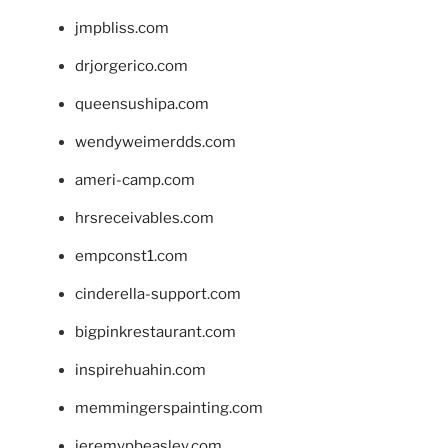
jmpbliss.com
drjorgerico.com
queensushipa.com
wendyweimerdds.com
ameri-camp.com
hrsreceivables.com
empconst1.com
cinderella-support.com
bigpinkrestaurant.com
inspirehuahin.com
memmingerspainting.com
jeremypbeasley.com