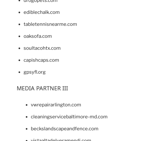
drogopets.com
ediblechalk.com
tabletennisnearme.com
oaksofa.com
soultacohtx.com
capishcaps.com
gpsyfl.org
MEDIA PARTNER III
vwrepairarlington.com
cleaningservicebaltimore-md.com
beckslandscapeandfence.com
vistaaltadelveramendi.com