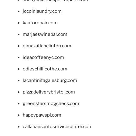
jccoinlaundry.com
kautorepair.com
marjaeswinebar.com
elmazatlanclinton.com
ideacoffeenyc.com
odieschillicothe.com
lacantinitagalesburg.com
pizzadeliverybristol.com
greenstarsmogcheck.com
happypawspl.com
callahansautoservicecenter.com