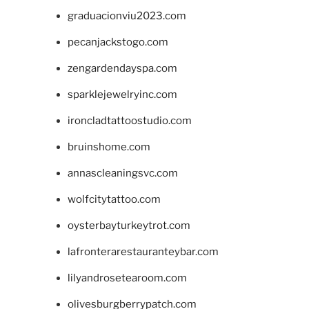
graduacionviu2023.com
pecanjackstogo.com
zengardendayspa.com
sparklejewelryinc.com
ironcladtattoostudio.com
bruinshome.com
annascleaningsvc.com
wolfcitytattoo.com
oysterbayturkeytrot.com
lafronterarestauranteybar.com
lilyandrosetearoom.com
olivesburgberrypatch.com