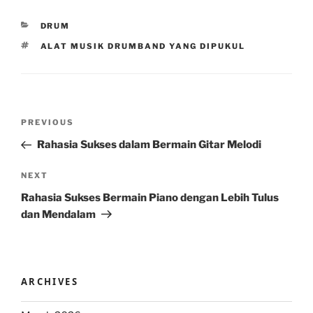
CATEGORIES
DRUM
TAGS
ALAT MUSIK DRUMBAND YANG DIPUKUL
Post
Previous
PREVIOUS
navigation
Post
Rahasia Sukses dalam Bermain Gitar Melodi
Next
NEXT
Post
Rahasia Sukses Bermain Piano dengan Lebih Tulus
dan Mendalam
ARCHIVES