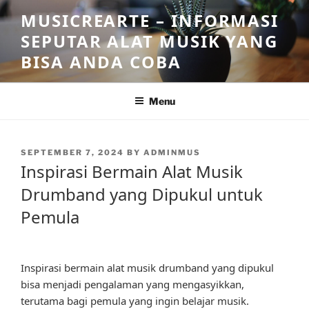
Skip
MUSICREARTE – INFORMASI
to
SEPUTAR ALAT MUSIK YANG
content
BISA ANDA COBA
Menu
POSTED
SEPTEMBER 7, 2024
BY
ADMINMUS
ON
Inspirasi Bermain Alat Musik
Drumband yang Dipukul untuk
Pemula
Inspirasi bermain alat musik drumband yang dipukul
bisa menjadi pengalaman yang mengasyikkan,
terutama bagi pemula yang ingin belajar musik.