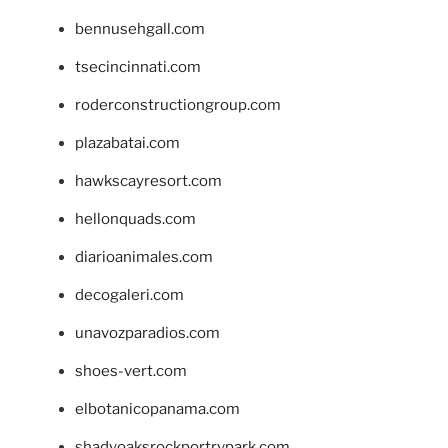
bennusehgall.com
tsecincinnati.com
roderconstructiongroup.com
plazabatai.com
hawkscayresort.com
hellonquads.com
diarioanimales.com
decogaleri.com
unavozparadios.com
shoes-vert.com
elbotanicopanama.com
shadyoaksrockportrvpark.com