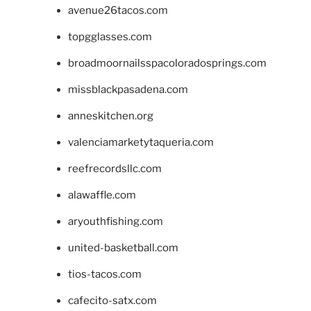
avenue26tacos.com
topgglasses.com
broadmoornailsspacoloradosprings.com
missblackpasadena.com
anneskitchen.org
valenciamarketytaqueria.com
reefrecordsllc.com
alawaffle.com
aryouthfishing.com
united-basketball.com
tios-tacos.com
cafecito-satx.com