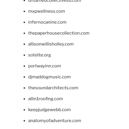
untamedcollectivesd.com
mxpwellness.com
infernocanine.com
thepaperhousecollection.com
allisonwillisholley.com
solslite.org
portwayinn.com
djmaddogmusic.com
thesoundarchitects.com
allin1roofing.com
keepjudgewebb.com
anatomyofadventure.com