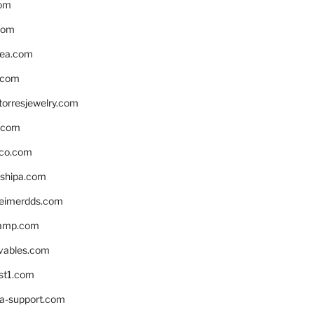
om
com
ea.com
.com
torresjewelry.com
s.com
ico.com
shipa.com
eimerdds.com
camp.com
ivables.com
st1.com
la-support.com