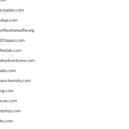
enceqatar.com
aApp.com
eofbusinessdfw.org
OfJapan.com
ifestyle.com
eekadventures.com
labs.com
leanchemdry.com
ing.com
acee.com
ntshop.com
te.com