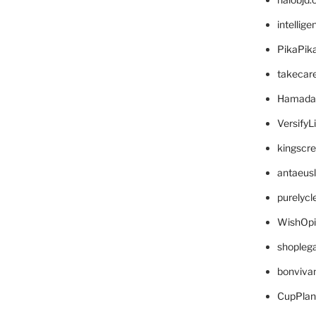
intellig
PikaPik
takecar
Hamada
VersifyL
kingscr
antaeus
purelyc
WishOp
shopleg
bonviva
CupPlan