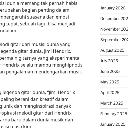
usisi dunia memang tak pernah habis
January 2026
merupakan bagian penting dalam
mpengaruhi suasana dan emosi
December 20
g tepat, sebuah lagu bisa menjadi
November 20
endalam.
September 20
lodi gitar dari musisi dunia yang
August 2025
genda gitar dunia, Jimi Hendrix.
bermain gitarnya yang eksperimental
July 2025
ar Hendrix selalu mampu menghipnotis
an pengalaman mendengarkan musik
June 2025
May 2025
 legenda gitar dunia, “Jimi Hendrix
April 2025
 paling berani dan kreatif dalam
March 2025
g unik dan menginspirasi banyak
nspirasi melodi gitar dari Hendrix
February 2025
rna baru dalam dunia musik dan
January 2025
sisi masa kini.