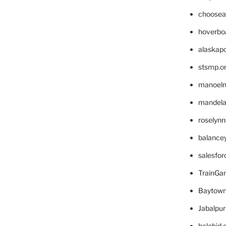
choosea
hoverbo
alaskapo
stsmp.o
manoel
mandelae
roselyn
balance
salesfo
TrainG
Baytown
Jabalpu
halobjd