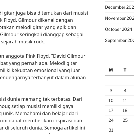
December 20
di gitar juga bisa ditemukan dari musisi
November 20
nk Floyd. Gilmour dikenal dengan
akan melodi gitar yang epik dan
October 2024
 Gilmour seringkali dianggap sebagai
September 20
 sejarah musik rock.
n anggota Pink Floyd, “David Gilmour
ebat yang pernah ada. Melodi gitar
miliki kekuatan emosional yang luar
M
T
ndengarnya terhanyut dalam alunan
3
4
usisi dunia memang tak terbatas. Dari
10
11
mour, setiap musisi memiliki gaya
17
18
g unik. Memahami dan belajar dari
a ini dapat memberikan inspirasi dan
24
25
r di seluruh dunia. Semoga artikel ini
31