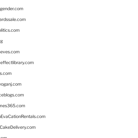
gender.com
ardssale.com
litics.com
rg
neves.com
ffectlibrary.com
ns.com
yoganj.com
rceblogs.com
ames365.com
EvaCationRentals.com
rCakeDelivery.com
.com