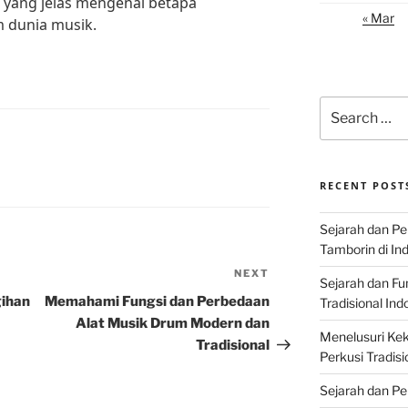
yang jelas mengenai betapa
« Mar
m dunia musik.
Search
for:
RECENT POST
Sejarah dan P
Tamborin di In
NEXT
Next
Sejarah dan F
Post
gihan
Memahami Fungsi dan Perbedaan
Tradisional Ind
Alat Musik Drum Modern dan
Menelusuri Kek
Tradisional
Perkusi Tradisi
Sejarah dan Pe