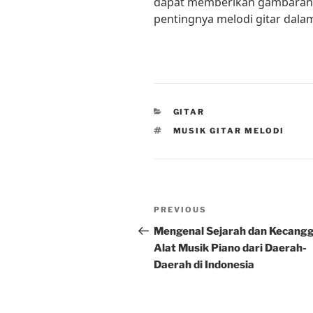
dapat memberikan gambaran 
pentingnya melodi gitar dala
CATEGORIES
GITAR
TAGS
MUSIK GITAR MELODI
Post
Previous
PREVIOUS
navigation
Post
Mengenal Sejarah dan Kecang
Alat Musik Piano dari Daerah-
Daerah di Indonesia