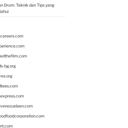
n Drum: Teknik dan Tips yang
tahui
hcareers.com
xperience.com
edthefilm.com
ds-bg.org
ves.org
tees.com
rsexpress.com
venezuelaen.com
oodfoodcorporation.com
nnt.com