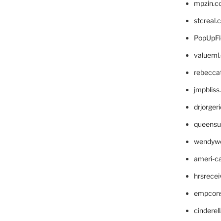
mpzin.c
stcreal.
PopUpFl
valueml
rebecca
jmpblis
drjorger
queensu
wendyw
ameri-
hrsrece
empcon
cinderel