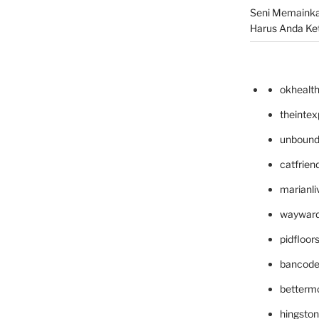
Seni Memainka
Harus Anda Ke
okhealt
theinte
unbound
catfrien
marianli
wayward
pidfloo
bancode
betterm
hingsto