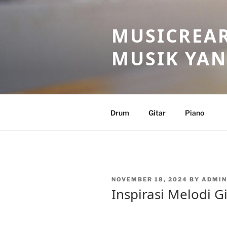
Skip
to
MUSICREAR
content
MUSIK YAN
Drum
Gitar
Piano
POSTED
NOVEMBER 18, 2024
BY
ADMI
ON
Inspirasi Melodi G