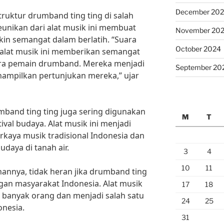
December 20
ruktur drumband ting ting di salah
keunikan dari alat musik ini membuat
November 20
n semangat dalam berlatih. “Suara
October 2024
h alat musik ini memberikan semangat
ara pemain drumband. Mereka menjadi
September 20
ampilkan pertunjukan mereka,” ujar
band ting ting juga sering digunakan
M
T
ival budaya. Alat musik ini menjadi
kaya musik tradisional Indonesia dan
aya di tanah air.
3
4
10
11
annya, tidak heran jika drumband ting
ngan masyarakat Indonesia. Alat musik
17
18
n banyak orang dan menjadi salah satu
24
25
onesia.
31