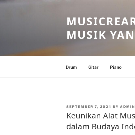
Skip
to
MUSICREAR
content
MUSIK YAN
Drum
Gitar
Piano
POSTED
SEPTEMBER 7, 2024
BY
ADMI
ON
Keunikan Alat Mu
dalam Budaya Ind