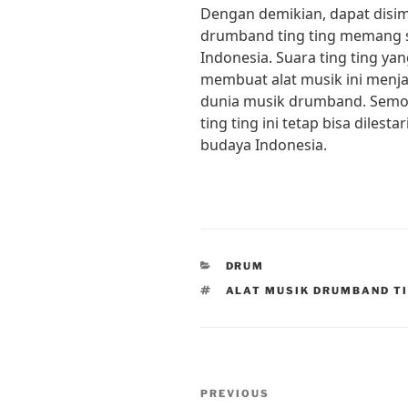
Dengan demikian, dapat disi
drumband ting ting memang 
Indonesia. Suara ting ting ya
membuat alat musik ini menjad
dunia musik drumband. Semo
ting ting ini tetap bisa dile
budaya Indonesia.
CATEGORIES
DRUM
TAGS
ALAT MUSIK DRUMBAND TI
Post
Previous
PREVIOUS