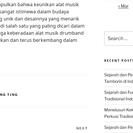
mpulkan bahwa keunikan alat musik
« Mar
sangat istimewa dalam budaya
ng unik dan desainnya yang menarik
i salah satu yang paling dicari dalam
ga keberadaan alat musik drumband
Search
starikan dan terus berkembang dalam
for:
RECENT POST
Sejarah dan P
Tamborin di In
Sejarah dan F
NG TING
Tradisional Ind
Menelusuri Kek
Perkusi Tradisi
Sejarah dan Pe
NEXT
Next