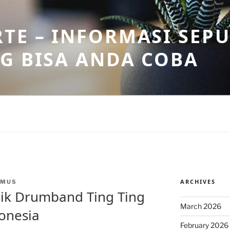
TE – INFORMASI SEPU
G BISA ANDA COBA
ARCHIVES
NMUS
sik Drumband Ting Ting
March 2026
onesia
February 2026