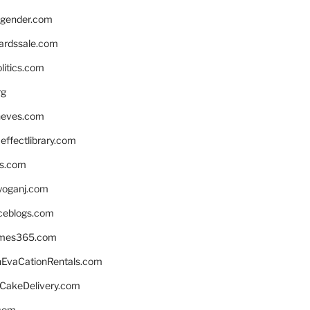
gender.com
ardssale.com
litics.com
rg
neves.com
ffectlibrary.com
ns.com
yoganj.com
rceblogs.com
ames365.com
EvaCationRentals.com
rCakeDelivery.com
.com