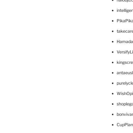
intellig
PikaPik
takecar
Hamada
VersifyL
kingscr
antaeus
purelyc
WishOp
shopleg
bonviva
CupPlan