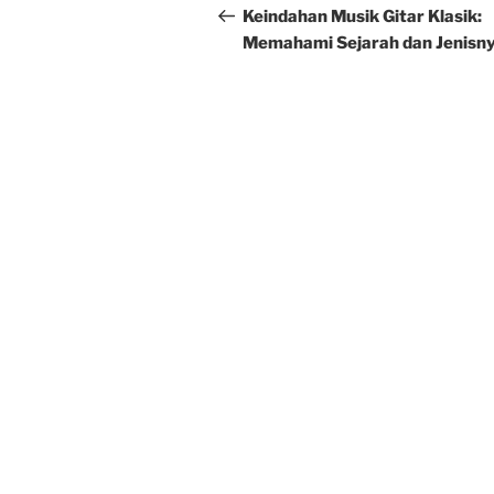
navigation
Post
Keindahan Musik Gitar Klasik:
Memahami Sejarah dan Jenisn