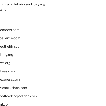
n Drum: Teknik dan Tips yang
tahui
hcareers.com
xperience.com
edthefilm.com
ds-bg.org
ves.org
tees.com
rsexpress.com
venezuelaen.com
oodfoodcorporation.com
nnt.com