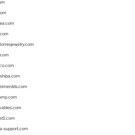
om
com
ea.com
.com
torresjewelry.com
s.com
ico.com
shipa.com
eimerdds.com
camp.com
ivables.com
st1.com
la-support.com