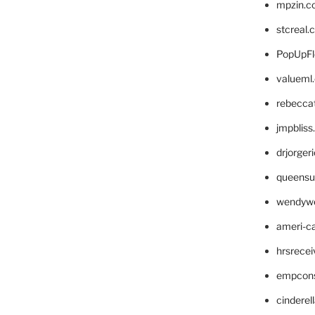
mpzin.c
stcreal.
PopUpFl
valueml
rebecca
jmpblis
drjorger
queensu
wendyw
ameri-
hrsrece
empcon
cinderel