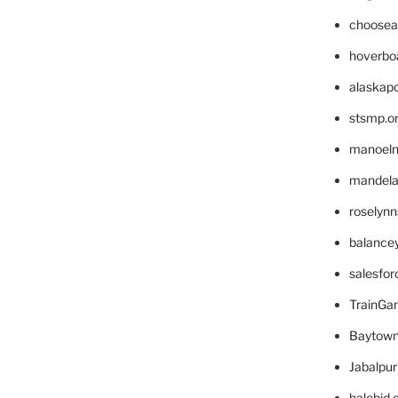
choosea
hoverbo
alaskapo
stsmp.o
manoel
mandelae
roselyn
balance
salesfo
TrainG
Baytown
Jabalpu
halobjd