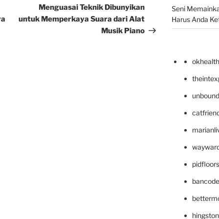
Post
Menguasai Teknik Dibunyikan
Seni Memainka
ya
untuk Memperkaya Suara dari Alat
Harus Anda Ke
Musik Piano
okhealt
theinte
unbound
catfrien
marianli
wayward
pidfloo
bancode
betterm
hingsto