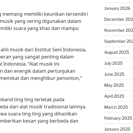
January 2026
g memang memiliki keunikan tersendiri
December 20
 musik yang sering digunakan dalam
miliki suara yang khas dan mampu
November 20
September 20
hli musik dari Institut Seni Indonesia,
August 2025
peran yang sangat penting dalam
July 2025
Indonesia. “Alat musik ini
 dan energik dalam pertunjukan
June 2025
memikat dan menghibur penonton,”
May 2025
April 2025
band ting ting terletak pada
da dari alat musik tradisional lainnya.
March 2025
 suara ting ting yang dihasilkan
February 2025
emberikan kesan yang berbeda dan
January 2025