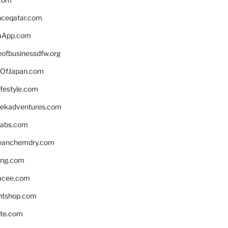
enceqatar.com
aApp.com
eofbusinessdfw.org
OfJapan.com
ifestyle.com
eekadventures.com
labs.com
leanchemdry.com
ing.com
acee.com
ntshop.com
te.com