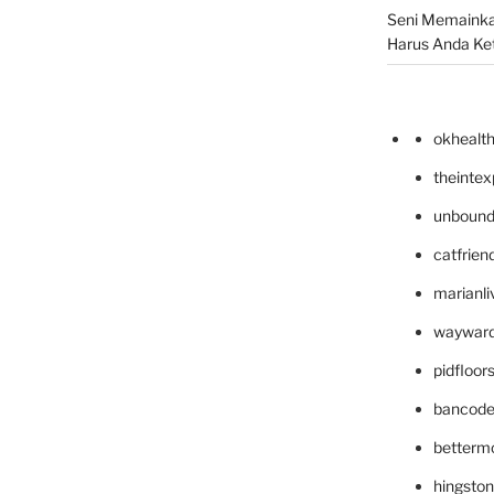
Seni Memainka
Harus Anda Ke
okhealt
theinte
unbound
catfrien
marianli
wayward
pidfloo
bancode
betterm
hingsto