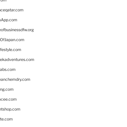
enceqatar.com
aApp.com
eofbusinessdfw.org
OfJapan.com
ifestyle.com
eekadventures.com
labs.com
leanchemdry.com
ing.com
acee.com
ntshop.com
te.com