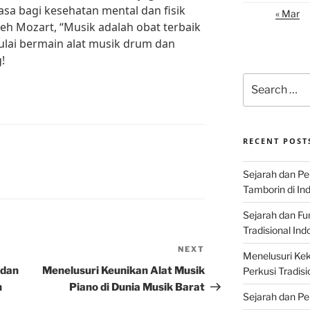
asa bagi kesehatan mental dan fisik
« Mar
oleh Mozart, “Musik adalah obat terbaik
mulai bermain alat musik drum dan
!
Search
for:
RECENT POST
Sejarah dan P
Tamborin di In
Sejarah dan F
Tradisional Ind
NEXT
Next
Menelusuri Kek
Post
 dan
Menelusuri Keunikan Alat Musik
Perkusi Tradisi
h
Piano di Dunia Musik Barat
Sejarah dan Pe