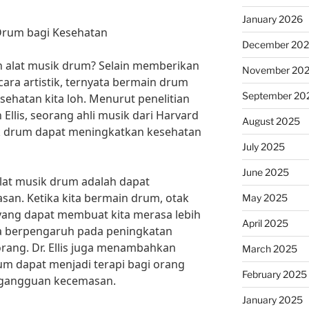
January 2026
Drum bagi Kesehatan
December 20
n alat musik drum? Selain memberikan
November 20
ra artistik, ternyata bermain drum
September 20
sehatan kita loh. Menurut penelitian
 Ellis, seorang ahli musik dari Harvard
August 2025
ik drum dapat meningkatkan kesehatan
July 2025
June 2025
lat musik drum adalah dapat
an. Ketika kita bermain drum, otak
May 2025
ang dapat membuat kita merasa lebih
April 2025
uga berpengaruh pada peningkatan
orang. Dr. Ellis juga menambahkan
March 2025
m dapat menjadi terapi bagi orang
February 2025
 gangguan kecemasan.
January 2025