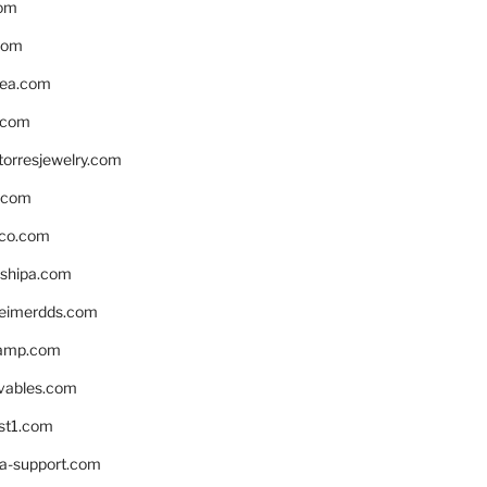
om
com
ea.com
.com
torresjewelry.com
s.com
ico.com
shipa.com
eimerdds.com
camp.com
ivables.com
st1.com
la-support.com