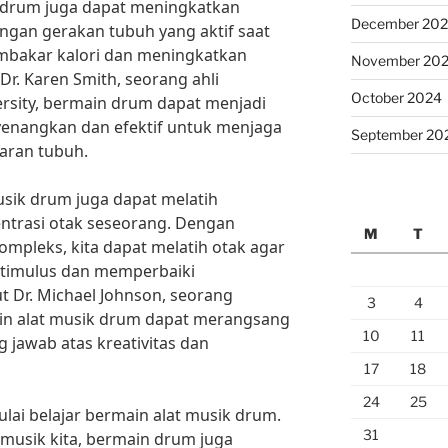
ik drum juga dapat meningkatkan
December 20
engan gerakan tubuh yang aktif saat
mbakar kalori dan meningkatkan
November 20
r. Karen Smith, seorang ahli
October 2024
ersity, bermain drum dapat menjadi
yenangkan dan efektif untuk menjaga
September 20
aran tubuh.
usik drum juga dapat melatih
ntrasi otak seseorang. Dengan
M
T
mpleks, kita dapat melatih otak agar
stimulus dan memperbaiki
 Dr. Michael Johnson, seorang
3
4
in alat musik drum dapat merangsang
10
11
 jawab atas kreativitas dan
17
18
24
25
ulai belajar bermain alat musik drum.
31
musik kita, bermain drum juga