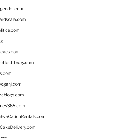
gender.com
ardssale.com
litics.com
rg
neves.com
ffectlibrary.com
ns.com
yoganj.com
rceblogs.com
ames365.com
EvaCationRentals.com
rCakeDelivery.com
.com