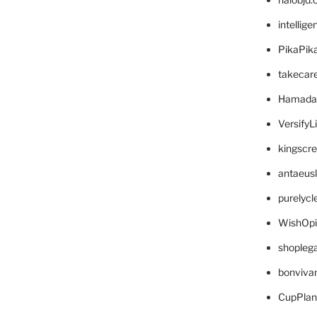
intellig
PikaPik
takecar
Hamada
VersifyL
kingscr
antaeus
purelyc
WishOp
shopleg
bonviva
CupPlan