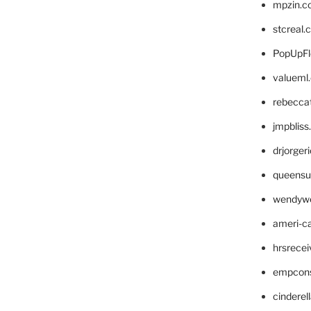
mpzin.c
stcreal.
PopUpFl
valueml
rebecca
jmpblis
drjorger
queensu
wendyw
ameri-
hrsrece
empcon
cinderel