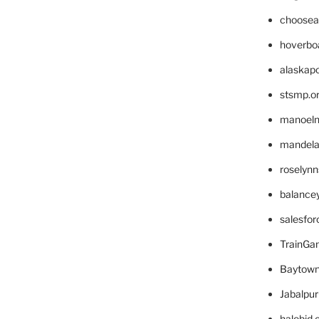
choosea
hoverbo
alaskapo
stsmp.o
manoel
mandelae
roselyn
balance
salesfo
TrainG
Baytown
Jabalpu
halobjd