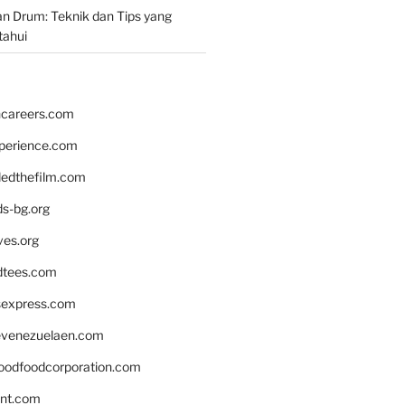
n Drum: Teknik dan Tips yang
tahui
hcareers.com
xperience.com
edthefilm.com
ds-bg.org
ves.org
tees.com
rsexpress.com
venezuelaen.com
oodfoodcorporation.com
nnt.com