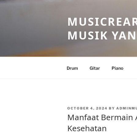
Skip
to
MUSICREAR
content
MUSIK YAN
Drum
Gitar
Piano
POSTED
OCTOBER 4, 2024
BY
ADMINM
ON
Manfaat Bermain 
Kesehatan