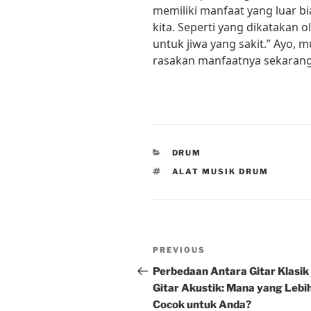
memiliki manfaat yang luar bi
kita. Seperti yang dikatakan 
untuk jiwa yang sakit.” Ayo, 
rasakan manfaatnya sekarang
CATEGORIES
DRUM
TAGS
ALAT MUSIK DRUM
Post
Previous
PREVIOUS
navigation
Post
Perbedaan Antara Gitar Klasik
Gitar Akustik: Mana yang Lebi
Cocok untuk Anda?