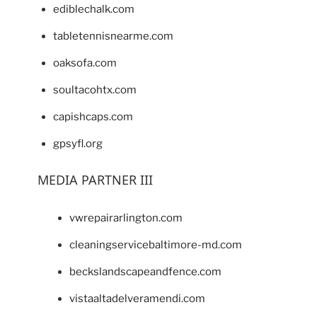
ediblechalk.com
tabletennisnearme.com
oaksofa.com
soultacohtx.com
capishcaps.com
gpsyfl.org
MEDIA PARTNER III
vwrepairarlington.com
cleaningservicebaltimore-md.com
beckslandscapeandfence.com
vistaaltadelveramendi.com