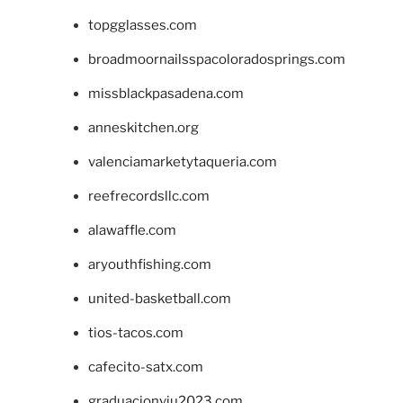
topgglasses.com
broadmoornailsspacoloradosprings.com
missblackpasadena.com
anneskitchen.org
valenciamarketytaqueria.com
reefrecordsllc.com
alawaffle.com
aryouthfishing.com
united-basketball.com
tios-tacos.com
cafecito-satx.com
graduacionviu2023.com