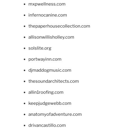
mxpwellness.com
infernocanine.com
thepaperhousecollection.com
allisonwillisholley.com
solslite.org
portwayinn.com
djmaddogmusic.com
thesoundarchitects.com
allin1roofing.com
keepjudgewebb.com
anatomyofadventure.com
drivancastillo.com