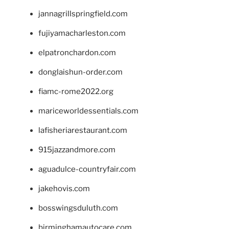
jannagrillspringfield.com
fujiyamacharleston.com
elpatronchardon.com
donglaishun-order.com
fiamc-rome2022.org
mariceworldessentials.com
lafisheriarestaurant.com
915jazzandmore.com
aguadulce-countryfair.com
jakehovis.com
bosswingsduluth.com
birminghamautocare.com