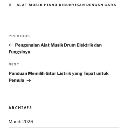
TAGS
ALAT MUSIK PIANO DIBUNYIKAN DENGAN CARA
Post
Previous
PREVIOUS
navigation
Post
Pengenalan Alat Musik Drum Elektrik dan
Fungsinya
Next
NEXT
Post
Panduan Memilih Gitar Listrik yang Tepat untuk
Pemula
ARCHIVES
March 2026