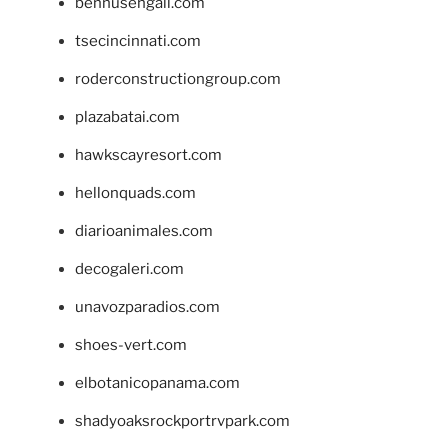
bennusehgall.com
tsecincinnati.com
roderconstructiongroup.com
plazabatai.com
hawkscayresort.com
hellonquads.com
diarioanimales.com
decogaleri.com
unavozparadios.com
shoes-vert.com
elbotanicopanama.com
shadyoaksrockportrvpark.com