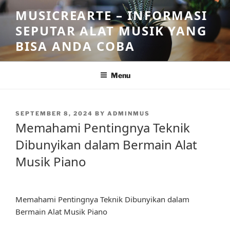
Skip
MUSICREARTE – INFORMASI
to
SEPUTAR ALAT MUSIK YANG
content
BISA ANDA COBA
Menu
POSTED
SEPTEMBER 8, 2024
BY
ADMINMUS
ON
Memahami Pentingnya Teknik
Dibunyikan dalam Bermain Alat
Musik Piano
Memahami Pentingnya Teknik Dibunyikan dalam
Bermain Alat Musik Piano