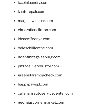
jccoinlaundry.com
kautorepair.com
marjaeswinebar.com
elmazatlanclinton.com
ideacoffeenyc.com
odieschillicothe.com
lacantinitagalesburg.com
pizzadeliverybristol.com
greenstarsmogcheck.com
happypawspl.com
callahansautoservicecenter.com
georgiascornermarket.com