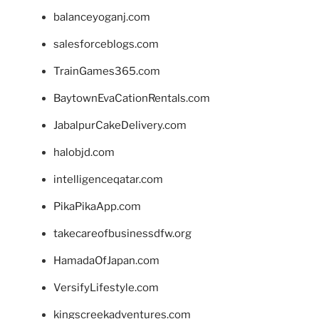
balanceyoganj.com
salesforceblogs.com
TrainGames365.com
BaytownEvaCationRentals.com
JabalpurCakeDelivery.com
halobjd.com
intelligenceqatar.com
PikaPikaApp.com
takecareofbusinessdfw.org
HamadaOfJapan.com
VersifyLifestyle.com
kingscreekadventures.com