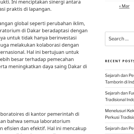
kti. Ini menciptakan sinergi antara
« Mar
si praktis di lapangan.
gan global seperti perubahan iklim,
oratorium di Dakar beradaptasi dengan
Search
ya untuk tidak hanya berinvestasi
for:
i juga melakukan kolaborasi dengan
ternasional. Hal ini bertujuan untuk
lebih besar terhadap pemecahan
RECENT POST
erta meningkatkan daya saing Dakar di
Sejarah dan P
Tamborin di In
Sejarah dan F
Tradisional Ind
Menelusuri Kek
boratoires di kantor pemerintah di
Perkusi Tradisi
kan bahwa semua laboratorium
efisien dan efektif. Hal ini mencakup
Sejarah dan Pe