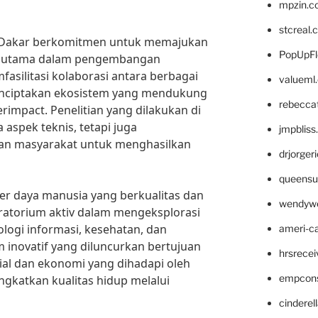
mpzin.c
stcreal.
di Dakar berkomitmen untuk memajukan
PopUpFl
lar utama dalam pengembangan
asilitasi kolaborasi antara berbagai
valueml
enciptakan ekosistem yang mendukung
rebecca
erimpact. Penelitian yang dilakukan di
 aspek teknis, tetapi juga
jmpblis
n masyarakat untuk menghasilkan
drjorger
queensu
 daya manusia yang berkualitas dan
wendyw
oratorium aktiv dalam mengeksplorasi
ologi informasi, kesehatan, dan
ameri-
inovatif yang diluncurkan bertujuan
hrsrece
al dan ekonomi yang dihadapi oleh
empcon
ngkatkan kualitas hidup melalui
cinderel