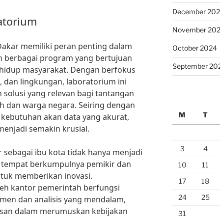
December 20
atorium
November 20
Dakar memiliki peran penting dalam
October 2024
 berbagai program yang bertujuan
September 20
 hidup masyarakat. Dengan berfokus
 dan lingkungan, laboratorium ini
solusi yang relevan bagi tantangan
h dan warga negara. Seiring dengan
M
T
kebutuhan akan data yang akurat,
menjadi semakin krusial.
3
4
 sebagai ibu kota tidak hanya menjadi
ga tempat berkumpulnya pemikir dan
10
11
ntuk memberikan inovasi.
17
18
leh kantor pemerintah berfungsi
24
25
imen dan analisis yang mendalam,
san dalam merumuskan kebijakan
31