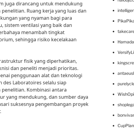
rium juga dirancang untuk mendukung
penelitian. Ruang kerja yang luas dan
intellig
ngkungan yang nyaman bagi para
PikaPik
u, sistem ventilasi yang baik dan
takecar
berbahaya menambah tingkat
orium, sehingga risiko kecelakaan
Hamada
VersifyL
astruktur fisik yang diperhatikan,
kingscr
nisi dan peneliti menjadi prioritas.
antaeus
enai penggunaan alat dan teknologi
 des Laboratoires selalu siap
purelyc
penelitian. Kombinasi antara
WishOp
uktur yang mendukung, dan sumber daya
asari suksesnya pengembangan proyek
shopleg
.
bonviva
CupPlan