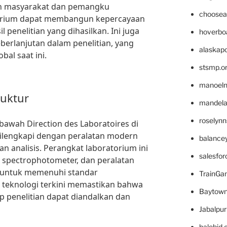
an masyarakat dan pemangku
choosea
torium dapat membangun kepercayaan
l penelitian yang dihasilkan. Ini juga
hoverbo
berlanjutan dalam penelitian, yang
alaskapo
bal saat ini.
stsmp.o
manoel
ruktur
mandelae
roselyn
bawah Direction des Laboratoires di
dilengkapi dengan peralatan modern
balance
n analisis. Perangkat laboratorium ini
salesfo
 spectrophotometer, dan peralatan
g untuk memenuhi standar
TrainG
teknologi terkini memastikan bahwa
Baytown
ap penelitian dapat diandalkan dan
Jabalpu
halobjd