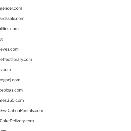
gender.com
ardssale.com
litics.com
rg
neves.com
ffectlibrary.com
ns.com
yoganj.com
rceblogs.com
ames365.com
EvaCationRentals.com
rCakeDelivery.com
.com