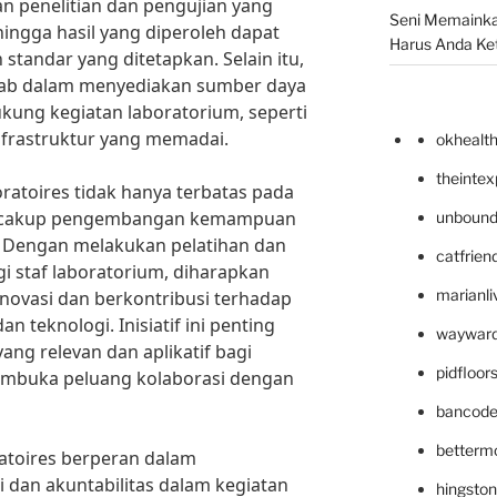
n penelitian dan pengujian yang
Seni Memainka
hingga hasil yang diperoleh dapat
Harus Anda Ke
standar yang ditetapkan. Selain itu,
awab dalam menyediakan sumber daya
kung kegiatan laboratorium, seperti
infrastruktur yang memadai.
okhealt
theinte
oratoires tidak hanya terbatas pada
encakup pengembangan kemampuan
unbound
g. Dengan melakukan pelatihan dan
catfrien
i staf laboratorium, diharapkan
marianli
inovasi dan berkontribusi terhadap
 teknologi. Inisiatif ini penting
wayward
ng relevan dan aplikatif bagi
pidfloo
embuka peluang kolaborasi dengan
bancode
betterm
oratoires berperan dalam
dan akuntabilitas dalam kegiatan
hingsto