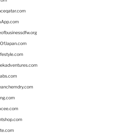
enceqatar.com
aApp.com
eofbusinessdfw.org
OfJapan.com
ifestyle.com
eekadventures.com
labs.com
leanchemdry.com
ing.com
acee.com
ntshop.com
te.com