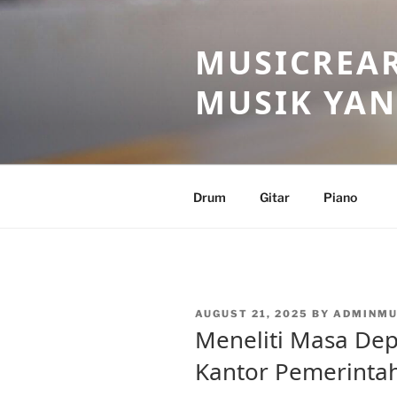
Skip
to
MUSICREAR
content
MUSIK YAN
Drum
Gitar
Piano
POSTED
AUGUST 21, 2025
BY
ADMINM
ON
Meneliti Masa De
Kantor Pemerintah