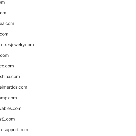
om
com
ea.com
.com
torresjewelry.com
s.com
ico.com
shipa.com
eimerdds.com
camp.com
ivables.com
st1.com
la-support.com