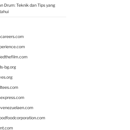
n Drum: Teknik dan Tips yang
tahui
hcareers.com
xperience.com
edthefilm.com
ds-bg.org
ves.org
tees.com
rsexpress.com
venezuelaen.com
oodfoodcorporation.com
nnt.com