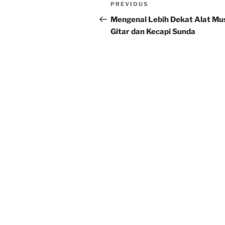
Post
Previous
PREVIOUS
navigation
Post
Mengenal Lebih Dekat Alat Mu
Gitar dan Kecapi Sunda