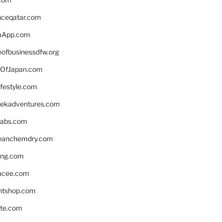
enceqatar.com
aApp.com
eofbusinessdfw.org
OfJapan.com
ifestyle.com
eekadventures.com
labs.com
leanchemdry.com
ing.com
acee.com
ntshop.com
te.com