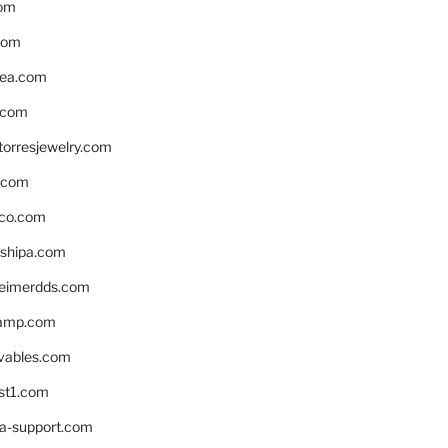
om
com
ea.com
.com
torresjewelry.com
s.com
ico.com
shipa.com
eimerdds.com
camp.com
ivables.com
st1.com
la-support.com