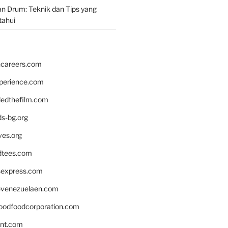
n Drum: Teknik dan Tips yang
tahui
hcareers.com
xperience.com
edthefilm.com
ds-bg.org
ves.org
tees.com
rsexpress.com
venezuelaen.com
oodfoodcorporation.com
nnt.com