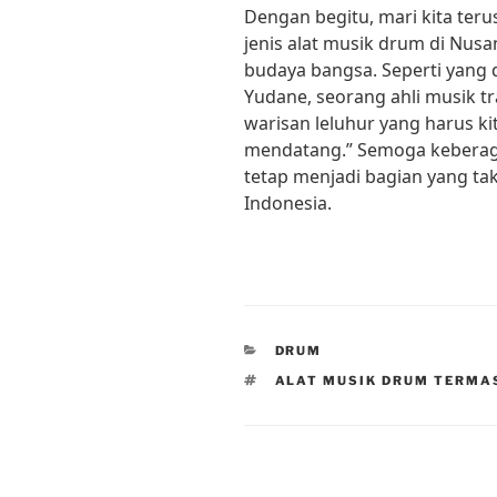
Dengan begitu, mari kita ter
jenis alat musik drum di Nusa
budaya bangsa. Seperti yang 
Yudane, seorang ahli musik tr
warisan leluhur yang harus ki
mendatang.” Semoga keberag
tetap menjadi bagian yang tak
Indonesia.
CATEGORIES
DRUM
TAGS
ALAT MUSIK DRUM TERMAS