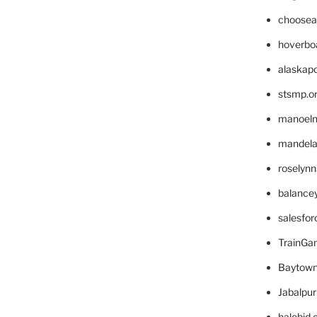
choosea
hoverbo
alaskapo
stsmp.o
manoel
mandelae
roselyn
balance
salesfo
TrainG
Baytown
Jabalpu
halobjd