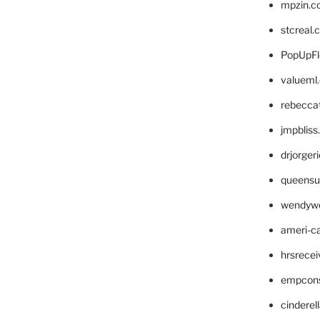
mpzin.c
stcreal.
PopUpFl
valueml
rebecca
jmpblis
drjorger
queensu
wendyw
ameri-
hrsrece
empcon
cinderel