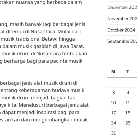
takan nuansa yang berbeda dalam
December 20
November 20
g, masih banyak lagi berbagai jenis
October 2024
at ditemui di Nusantara. Mulai dari
musik tradisional Betawi hingga
September 20
 dalam musik qasidah di Jawa Barat.
at musik drum di Nusantara tentu akan
berharga bagi para pecinta musik
M
T
berbagai jenis alat musik drum di
r tentang keberagaman budaya musik
3
4
t musik drum menjadi bagian tak
10
11
ya kita. Menelusuri berbagai jenis alat
 dapat menjadi inspirasi bagi para
17
18
lestarikan dan mengembangkan musik
24
25
31