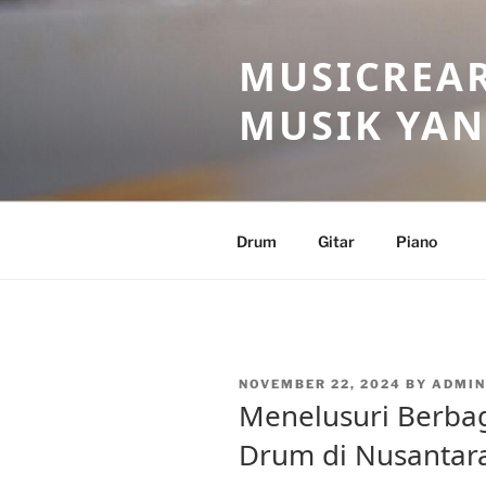
Skip
to
MUSICREAR
content
MUSIK YAN
Drum
Gitar
Piano
POSTED
NOVEMBER 22, 2024
BY
ADMI
ON
Menelusuri Berbag
Drum di Nusantar