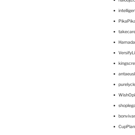
intellig
PikaPik
takecar
Hamada
VersifyL
kingscr
antaeus
purelyc
WishOp
shopleg
bonviva
CupPlan