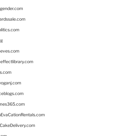
gender.com
ardssale.com
litics.com
rg
neves.com
ffectlibrary.com
ns.com
yoganj.com
rceblogs.com
ames365.com
EvaCationRentals.com
rCakeDelivery.com
.com