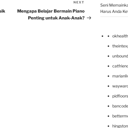
NEXT
Next
Seni Memainka
Post
sik
Mengapa Belajar Bermain Piano
Harus Anda Ke
Penting untuk Anak-Anak?
okhealt
theinte
unbound
catfrien
marianli
wayward
pidfloo
bancode
betterm
hingsto