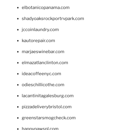
elbotanicopanama.com
shadyoaksrockportrvpark.com
jccoinlaundry.com
kautorepair.com
marjaeswinebar.com
elmazatlanclinton.com
ideacoffeenyc.com
odieschillicothe.com
lacantinitagalesburg.com
pizzadeliverybristol.com
greenstarsmogcheck.com
happypawspl.com