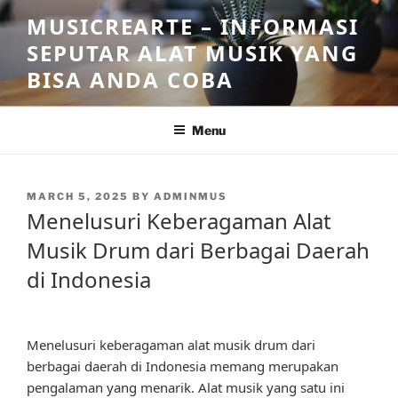
Skip
MUSICREARTE – INFORMASI
to
SEPUTAR ALAT MUSIK YANG
content
BISA ANDA COBA
Menu
POSTED
MARCH 5, 2025
BY
ADMINMUS
ON
Menelusuri Keberagaman Alat
Musik Drum dari Berbagai Daerah
di Indonesia
Menelusuri keberagaman alat musik drum dari
berbagai daerah di Indonesia memang merupakan
pengalaman yang menarik. Alat musik yang satu ini