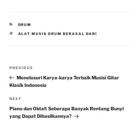
CATEGORIES
DRUM
TAGS
ALAT MUSIK DRUM BERASAL DARI
Post
Previous
PREVIOUS
navigation
Post
Menelusuri Karya-karya Terbaik Musisi Gitar
Klasik Indonesia
Next
NEXT
Post
Piano dan Oktaf: Seberapa Banyak Rentang Bunyi
yang Dapat Dihasilkannya?