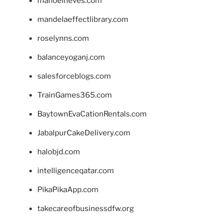
manoelneves.com
mandelaeffectlibrary.com
roselynns.com
balanceyoganj.com
salesforceblogs.com
TrainGames365.com
BaytownEvaCationRentals.com
JabalpurCakeDelivery.com
halobjd.com
intelligenceqatar.com
PikaPikaApp.com
takecareofbusinessdfw.org