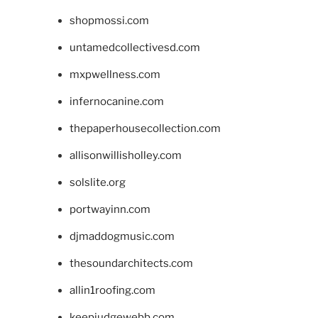
shopmossi.com
untamedcollectivesd.com
mxpwellness.com
infernocanine.com
thepaperhousecollection.com
allisonwillisholley.com
solslite.org
portwayinn.com
djmaddogmusic.com
thesoundarchitects.com
allin1roofing.com
keepjudgewebb.com