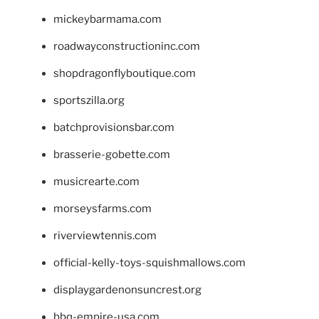
mickeybarmama.com
roadwayconstructioninc.com
shopdragonflyboutique.com
sportszilla.org
batchprovisionsbar.com
brasserie-gobette.com
musicrearte.com
morseysfarms.com
riverviewtennis.com
official-kelly-toys-squishmallows.com
displaygardenonsuncrest.org
bbq-empire-usa.com