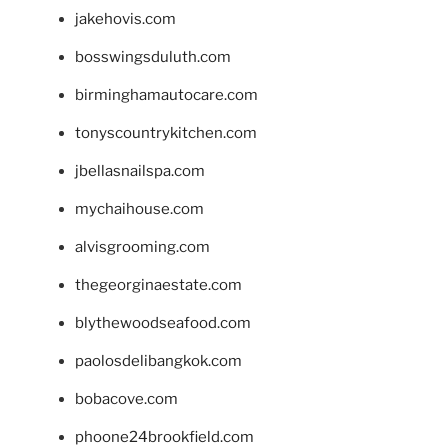
jakehovis.com
bosswingsduluth.com
birminghamautocare.com
tonyscountrykitchen.com
jbellasnailspa.com
mychaihouse.com
alvisgrooming.com
thegeorginaestate.com
blythewoodseafood.com
paolosdelibangkok.com
bobacove.com
phoone24brookfield.com