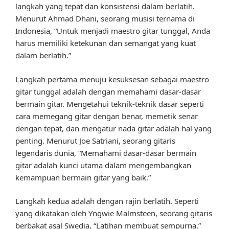
langkah yang tepat dan konsistensi dalam berlatih.
Menurut Ahmad Dhani, seorang musisi ternama di
Indonesia, “Untuk menjadi maestro gitar tunggal, Anda
harus memiliki ketekunan dan semangat yang kuat
dalam berlatih.”
Langkah pertama menuju kesuksesan sebagai maestro
gitar tunggal adalah dengan memahami dasar-dasar
bermain gitar. Mengetahui teknik-teknik dasar seperti
cara memegang gitar dengan benar, memetik senar
dengan tepat, dan mengatur nada gitar adalah hal yang
penting. Menurut Joe Satriani, seorang gitaris
legendaris dunia, “Memahami dasar-dasar bermain
gitar adalah kunci utama dalam mengembangkan
kemampuan bermain gitar yang baik.”
Langkah kedua adalah dengan rajin berlatih. Seperti
yang dikatakan oleh Yngwie Malmsteen, seorang gitaris
berbakat asal Swedia, “Latihan membuat sempurna.”