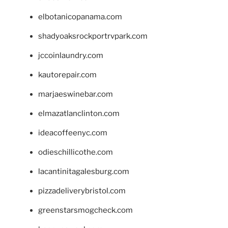
elbotanicopanama.com
shadyoaksrockportrvpark.com
jccoinlaundry.com
kautorepair.com
marjaeswinebar.com
elmazatlanclinton.com
ideacoffeenyc.com
odieschillicothe.com
lacantinitagalesburg.com
pizzadeliverybristol.com
greenstarsmogcheck.com