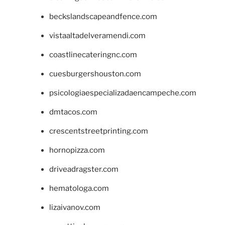
beckslandscapeandfence.com
vistaaltadelveramendi.com
coastlinecateringnc.com
cuesburgershouston.com
psicologiaespecializadaencampeche.com
dmtacos.com
crescentstreetprinting.com
hornopizza.com
driveadragster.com
hematologa.com
lizaivanov.com