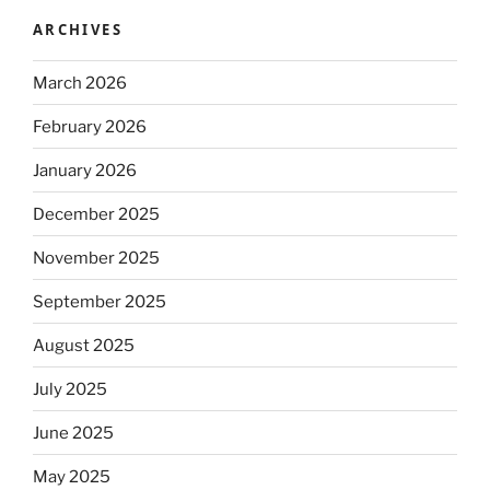
ARCHIVES
March 2026
February 2026
January 2026
December 2025
November 2025
September 2025
August 2025
July 2025
June 2025
May 2025