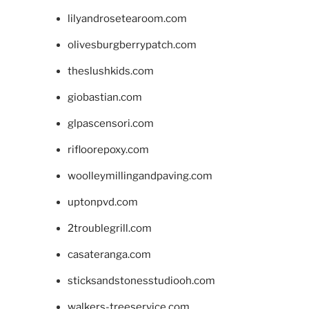
lilyandrosetearoom.com
olivesburgberrypatch.com
theslushkids.com
giobastian.com
glpascensori.com
rifloorepoxy.com
woolleymillingandpaving.com
uptonpvd.com
2troublegrill.com
casateranga.com
sticksandstonesstudiooh.com
walkers-treeservice.com