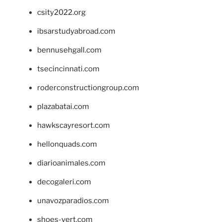
csity2022.org
ibsarstudyabroad.com
bennusehgall.com
tsecincinnati.com
roderconstructiongroup.com
plazabatai.com
hawkscayresort.com
hellonquads.com
diarioanimales.com
decogaleri.com
unavozparadios.com
shoes-vert.com