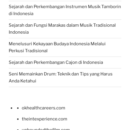
Sejarah dan Perkembangan Instrumen Musik Tamborin
di Indonesia
Sejarah dan Fungsi Marakas dalam Musik Tradisional
Indonesia
Menelusuri Kekayaan Budaya Indonesia Melalui
Perkusi Tradisional
Sejarah dan Perkembangan Cajon di Indonesia
Seni Memainkan Drum: Teknik dan Tips yang Harus
Anda Ketahui
okhealthcareers.com
theintexperience.com
unboundedthefilm.com