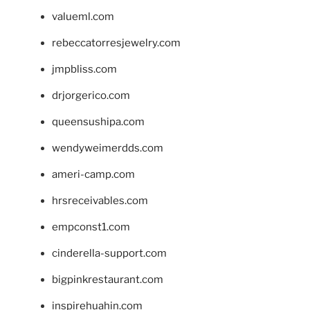
valueml.com
rebeccatorresjewelry.com
jmpbliss.com
drjorgerico.com
queensushipa.com
wendyweimerdds.com
ameri-camp.com
hrsreceivables.com
empconst1.com
cinderella-support.com
bigpinkrestaurant.com
inspirehuahin.com