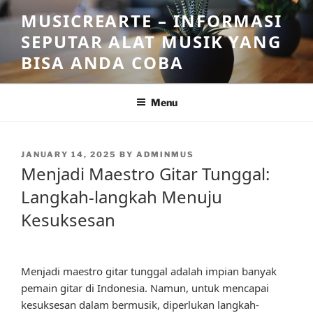
Skip
MUSICREARTE – INFORMASI
to
SEPUTAR ALAT MUSIK YANG
content
BISA ANDA COBA
Menu
POSTED
JANUARY 14, 2025
BY
ADMINMUS
ON
Menjadi Maestro Gitar Tunggal:
Langkah-langkah Menuju
Kesuksesan
Menjadi maestro gitar tunggal adalah impian banyak
pemain gitar di Indonesia. Namun, untuk mencapai
kesuksesan dalam bermusik, diperlukan langkah-