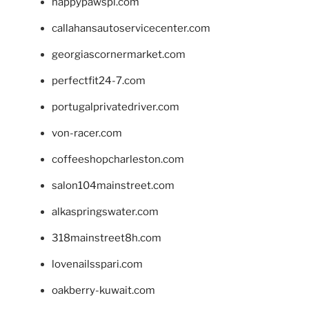
happypawspl.com
callahansautoservicecenter.com
georgiascornermarket.com
perfectfit24-7.com
portugalprivatedriver.com
von-racer.com
coffeeshopcharleston.com
salon104mainstreet.com
alkaspringswater.com
318mainstreet8h.com
lovenailsspari.com
oakberry-kuwait.com