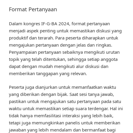
Format Pertanyaan
Dalam kongres IF-G-BA 2024, format pertanyaan
menjadi aspek penting untuk memastikan diskusi yang
produktif dan terarah. Para peserta diharapkan untuk
mengajukan pertanyaan dengan jelas dan ringkas.
Penyampaian pertanyaan sebaiknya mengikuti urutan
topik yang telah ditentukan, sehingga setiap anggota
dapat dengan mudah mengikuti alur diskusi dan
memberikan tanggapan yang relevan.
Peserta juga dianjurkan untuk memanfaatkan waktu
yang diberikan dengan bijak. Saat sesi tanya jawab,
pastikan untuk mengajukan satu pertanyaan pada satu
waktu untuk memastikan setiap suara terdengar. Hal ini
tidak hanya memfasilitasi interaksi yang lebih baik,
tetapi juga memungkinkan panelis untuk memberikan
jawaban yang lebih mendalam dan bermanfaat bagi