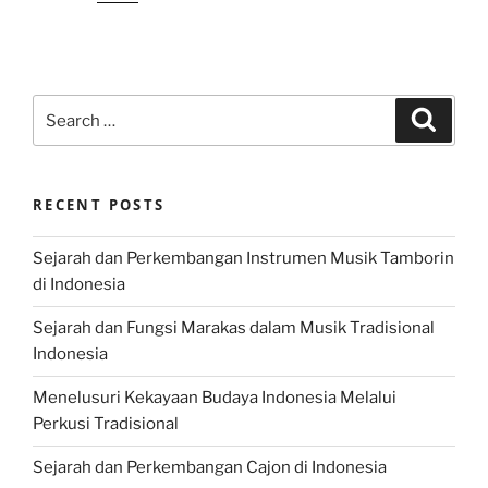
Search
Search
for:
RECENT POSTS
Sejarah dan Perkembangan Instrumen Musik Tamborin
di Indonesia
Sejarah dan Fungsi Marakas dalam Musik Tradisional
Indonesia
Menelusuri Kekayaan Budaya Indonesia Melalui
Perkusi Tradisional
Sejarah dan Perkembangan Cajon di Indonesia