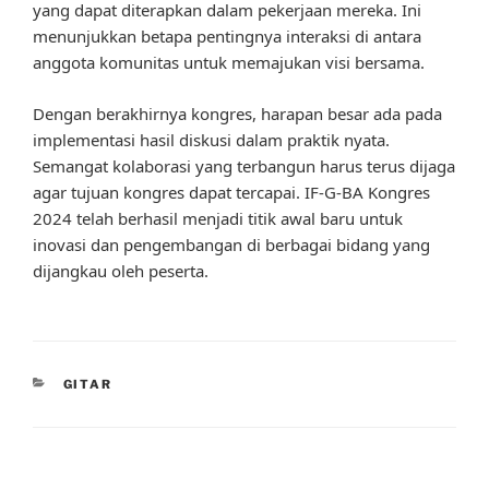
yang dapat diterapkan dalam pekerjaan mereka. Ini
menunjukkan betapa pentingnya interaksi di antara
anggota komunitas untuk memajukan visi bersama.
Dengan berakhirnya kongres, harapan besar ada pada
implementasi hasil diskusi dalam praktik nyata.
Semangat kolaborasi yang terbangun harus terus dijaga
agar tujuan kongres dapat tercapai. IF-G-BA Kongres
2024 telah berhasil menjadi titik awal baru untuk
inovasi dan pengembangan di berbagai bidang yang
dijangkau oleh peserta.
CATEGORIES
GITAR