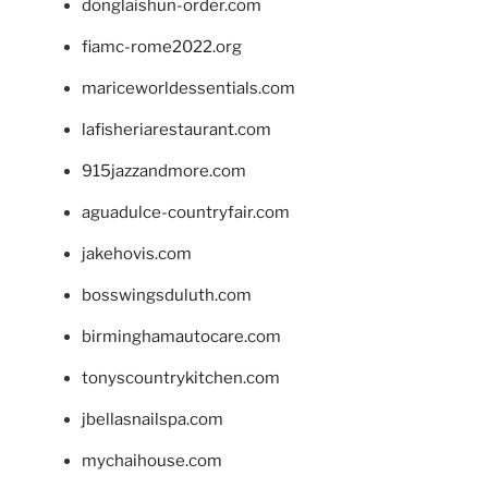
donglaishun-order.com
fiamc-rome2022.org
mariceworldessentials.com
lafisheriarestaurant.com
915jazzandmore.com
aguadulce-countryfair.com
jakehovis.com
bosswingsduluth.com
birminghamautocare.com
tonyscountrykitchen.com
jbellasnailspa.com
mychaihouse.com