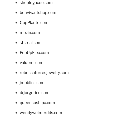
shoplegacee.com
bonvivantshop.com
CupPlante.com
mpzin.com
stcreal.com
PopUpFlea.com
valueml.com
rebeccatorresjewelry.com
jmpbliss.com
drjorgerico.com
queensushipa.com
wendyweimerdds.com