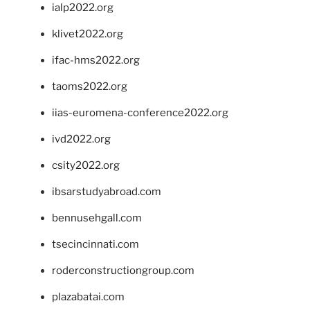
ialp2022.org
klivet2022.org
ifac-hms2022.org
taoms2022.org
iias-euromena-conference2022.org
ivd2022.org
csity2022.org
ibsarstudyabroad.com
bennusehgall.com
tsecincinnati.com
roderconstructiongroup.com
plazabatai.com