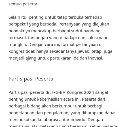
semua peserta.
Selain itu, penting untuk tetap terbuka terhadap
perspektif yang berbeda. Pertanyaan yang diajukan
hendaknya mencakup berbagai sudut pandang,
termasuk tantangan yang dihadapi dan solusi yang
mungkin. Dengan cara ini, format pertanyaan di
kongres tidak hanya sekadar tanya jawab, tetapi juga
menjadi ajang untuk pertukaran ide dan inovasi.
Partisipasi Peserta
Partisipasi peserta di IF-G-BA Kongres 2024 sangat
penting untuk keberhasilan acara ini. Peserta dari
berbagai bidang akan berkumpul untuk berbagi
pengetahuan dan pengalaman, yang diharapkan dapat
meningkatkan kolaborasi antarindividu. Dengan
membawa latar belakang yang beragam, setiap peserta