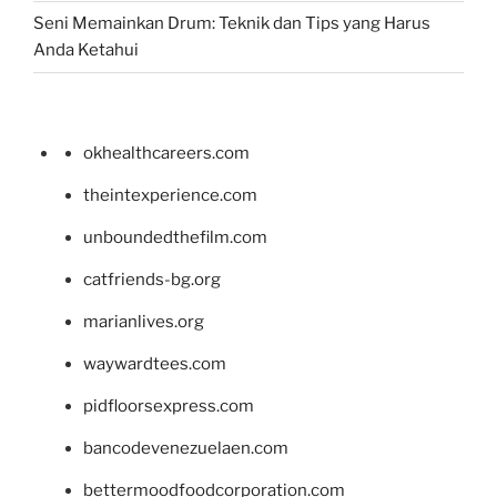
Seni Memainkan Drum: Teknik dan Tips yang Harus
Anda Ketahui
okhealthcareers.com
theintexperience.com
unboundedthefilm.com
catfriends-bg.org
marianlives.org
waywardtees.com
pidfloorsexpress.com
bancodevenezuelaen.com
bettermoodfoodcorporation.com