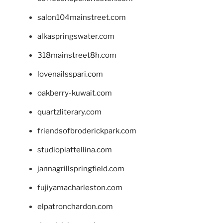
salon104mainstreet.com
alkaspringswater.com
318mainstreet8h.com
lovenailsspari.com
oakberry-kuwait.com
quartzliterary.com
friendsofbroderickpark.com
studiopiattellina.com
jannagrillspringfield.com
fujiyamacharleston.com
elpatronchardon.com