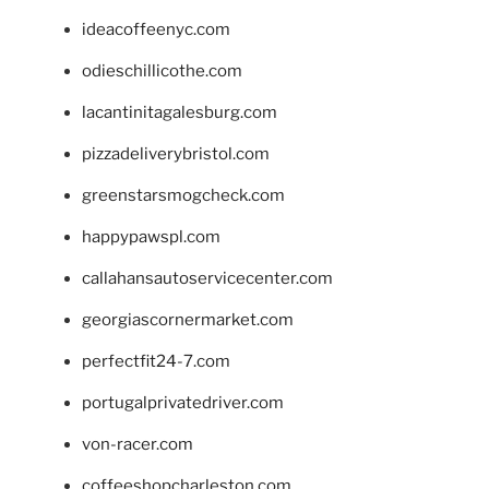
ideacoffeenyc.com
odieschillicothe.com
lacantinitagalesburg.com
pizzadeliverybristol.com
greenstarsmogcheck.com
happypawspl.com
callahansautoservicecenter.com
georgiascornermarket.com
perfectfit24-7.com
portugalprivatedriver.com
von-racer.com
coffeeshopcharleston.com