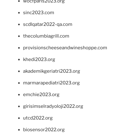
wocfparis2023.org
sinc2023.com
scdlqatar2022-qa.com
thecolumbiagrill.com
provisionscheeseandwineshoppe.com
khedi2023.org
akademikgeriatri2023.org
marmarapediatri2023.org
emchie2023.org
girisimselradyoloji2022.org
utcd2022.org
biosensor2022.org