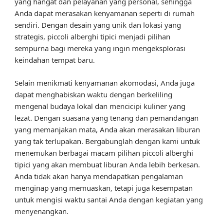
yang hangat dan pelayanan yang personal, sehingga
Anda dapat merasakan kenyamanan seperti di rumah
sendiri. Dengan desain yang unik dan lokasi yang
strategis, piccoli alberghi tipici menjadi pilihan
sempurna bagi mereka yang ingin mengeksplorasi
keindahan tempat baru.
Selain menikmati kenyamanan akomodasi, Anda juga
dapat menghabiskan waktu dengan berkeliling
mengenal budaya lokal dan mencicipi kuliner yang
lezat. Dengan suasana yang tenang dan pemandangan
yang memanjakan mata, Anda akan merasakan liburan
yang tak terlupakan. Bergabunglah dengan kami untuk
menemukan berbagai macam pilihan piccoli alberghi
tipici yang akan membuat liburan Anda lebih berkesan.
Anda tidak akan hanya mendapatkan pengalaman
menginap yang memuaskan, tetapi juga kesempatan
untuk mengisi waktu santai Anda dengan kegiatan yang
menyenangkan.