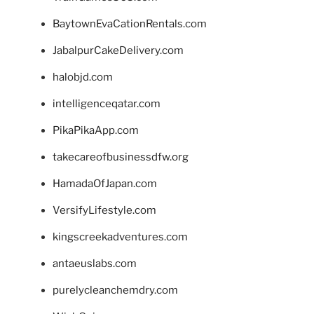
BaytownEvaCationRentals.com
JabalpurCakeDelivery.com
halobjd.com
intelligenceqatar.com
PikaPikaApp.com
takecareofbusinessdfw.org
HamadaOfJapan.com
VersifyLifestyle.com
kingscreekadventures.com
antaeuslabs.com
purelycleanchemdry.com