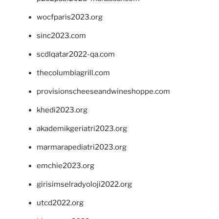
wocfparis2023.org
sinc2023.com
scdlqatar2022-qa.com
thecolumbiagrill.com
provisionscheeseandwineshoppe.com
khedi2023.org
akademikgeriatri2023.org
marmarapediatri2023.org
emchie2023.org
girisimselradyoloji2022.org
utcd2022.org