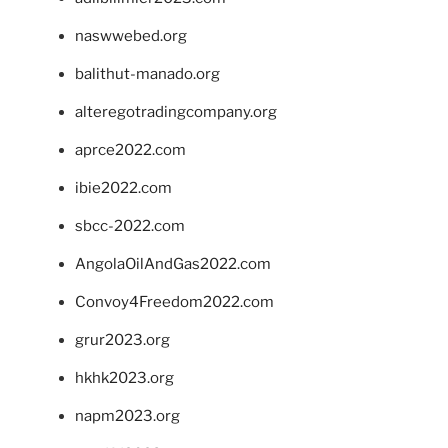
naswwebed.org
balithut-manado.org
alteregotradingcompany.org
aprce2022.com
ibie2022.com
sbcc-2022.com
AngolaOilAndGas2022.com
Convoy4Freedom2022.com
grur2023.org
hkhk2023.org
napm2023.org