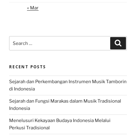
« Mar
Search
Search
for:
RECENT POSTS
Sejarah dan Perkembangan Instrumen Musik Tamborin
di Indonesia
Sejarah dan Fungsi Marakas dalam Musik Tradisional
Indonesia
Menelusuri Kekayaan Budaya Indonesia Melalui
Perkusi Tradisional