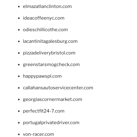
elmazatlanclinton.com
ideacoffeenyc.com
odieschillicothe.com
lacantinitagalesburg.com
pizzadeliverybristol.com
greenstarsmogcheck.com
happypawspl.com
callahansautoservicecenter.com
georgiascornermarket.com
perfectfit24-7.com
portugalprivatedriver.com
von-racer.com