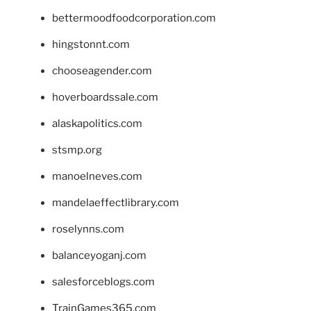
bettermoodfoodcorporation.com
hingstonnt.com
chooseagender.com
hoverboardssale.com
alaskapolitics.com
stsmp.org
manoelneves.com
mandelaeffectlibrary.com
roselynns.com
balanceyoganj.com
salesforceblogs.com
TrainGames365.com