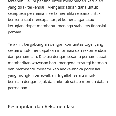
tersebut. Hal ini penting untuk menghindari kerugian
yang tidak terkendali. Mengalokasikan dana untuk
setiap sesi permainan, serta memiliki rencana untuk
berhenti saat mencapai target kemenangan atau
kerugian, dapat membantu menjaga stabilitas finansial
pemain.
Terakhir, bergabunglah dengan komunitas togel yang
sesuai untuk mendapatkan informasi dan rekomendasi
dari pemain lain. Diskusi dengan sesama pemain dapat
memberikan wawasan baru mengenai strategi bermain
dan membantu menemukan angka-angka potensial
yang mungkin terlewatkan. Ingatlah selalu untuk
bermain dengan bijak dan nikmati setiap momen dalam
permainan.
Kesimpulan dan Rekomendasi