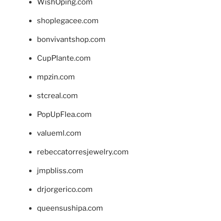
WishOping.com
shoplegacee.com
bonvivantshop.com
CupPlante.com
mpzin.com
stcreal.com
PopUpFlea.com
valueml.com
rebeccatorresjewelry.com
jmpbliss.com
drjorgerico.com
queensushipa.com