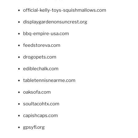
official-kelly-toys-squishmallows.com
displaygardenonsuncrest.org
bbq-empire-usa.com
feedstoreva.com
drogopets.com
ediblechalk.com
tabletennisnearme.com
oaksofa.com
soultacohtx.com
capishcaps.com
gpsyfl.org