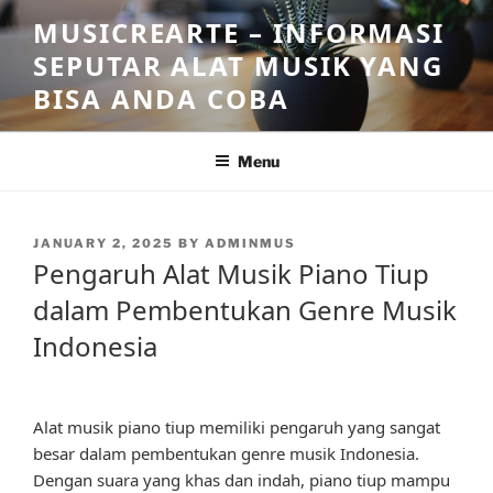
Skip
MUSICREARTE – INFORMASI
to
SEPUTAR ALAT MUSIK YANG
content
BISA ANDA COBA
Menu
POSTED
JANUARY 2, 2025
BY
ADMINMUS
ON
Pengaruh Alat Musik Piano Tiup
dalam Pembentukan Genre Musik
Indonesia
Alat musik piano tiup memiliki pengaruh yang sangat
besar dalam pembentukan genre musik Indonesia.
Dengan suara yang khas dan indah, piano tiup mampu