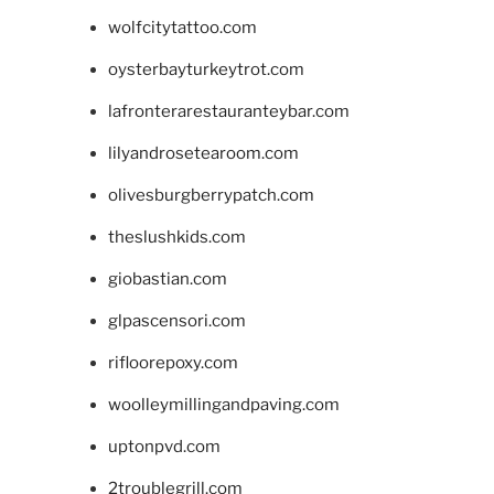
wolfcitytattoo.com
oysterbayturkeytrot.com
lafronterarestauranteybar.com
lilyandrosetearoom.com
olivesburgberrypatch.com
theslushkids.com
giobastian.com
glpascensori.com
rifloorepoxy.com
woolleymillingandpaving.com
uptonpvd.com
2troublegrill.com