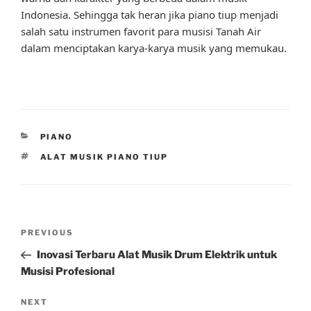
Indonesia. Sehingga tak heran jika piano tiup menjadi
salah satu instrumen favorit para musisi Tanah Air
dalam menciptakan karya-karya musik yang memukau.
CATEGORIES
PIANO
TAGS
ALAT MUSIK PIANO TIUP
Post
Previous
PREVIOUS
navigation
Post
Inovasi Terbaru Alat Musik Drum Elektrik untuk
Musisi Profesional
Next
NEXT