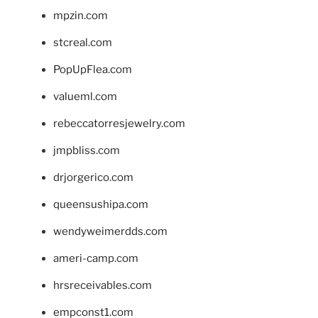
mpzin.com
stcreal.com
PopUpFlea.com
valueml.com
rebeccatorresjewelry.com
jmpbliss.com
drjorgerico.com
queensushipa.com
wendyweimerdds.com
ameri-camp.com
hrsreceivables.com
empconst1.com