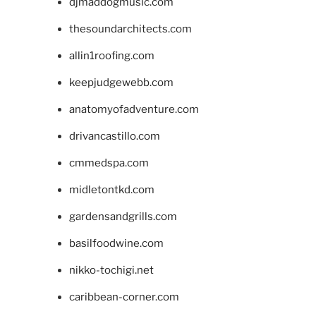
djmaddogmusic.com
thesoundarchitects.com
allin1roofing.com
keepjudgewebb.com
anatomyofadventure.com
drivancastillo.com
cmmedspa.com
midletontkd.com
gardensandgrills.com
basilfoodwine.com
nikko-tochigi.net
caribbean-corner.com