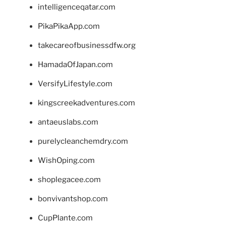
intelligenceqatar.com
PikaPikaApp.com
takecareofbusinessdfw.org
HamadaOfJapan.com
VersifyLifestyle.com
kingscreekadventures.com
antaeuslabs.com
purelycleanchemdry.com
WishOping.com
shoplegacee.com
bonvivantshop.com
CupPlante.com