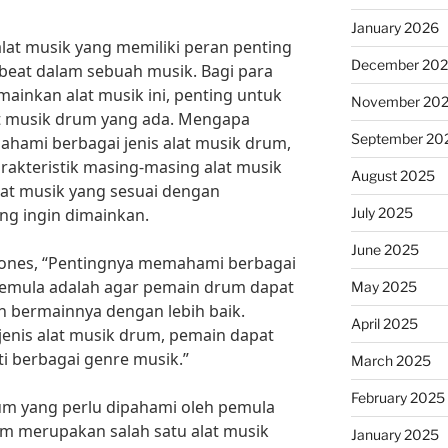
January 2026
at musik yang memiliki peran penting
December 20
eat dalam sebuah musik. Bagi para
ainkan alat musik ini, penting untuk
November 20
t musik drum yang ada. Mengapa
September 20
hami berbagai jenis alat musik drum,
rakteristik masing-masing alat musik
August 2025
lat musik yang sesuai dengan
July 2025
ng ingin dimainkan.
June 2025
Jones, “Pentingnya memahami berbagai
 pemula adalah agar pemain drum dapat
May 2025
ermainnya dengan lebih baik.
April 2025
nis alat musik drum, pemain dapat
ti berbagai genre musik.”
March 2025
February 2025
rum yang perlu dipahami oleh pemula
um merupakan salah satu alat musik
January 2025