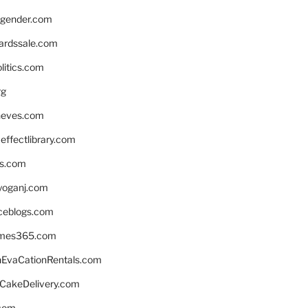
gender.com
ardssale.com
litics.com
rg
neves.com
ffectlibrary.com
ns.com
yoganj.com
rceblogs.com
ames365.com
EvaCationRentals.com
rCakeDelivery.com
.com