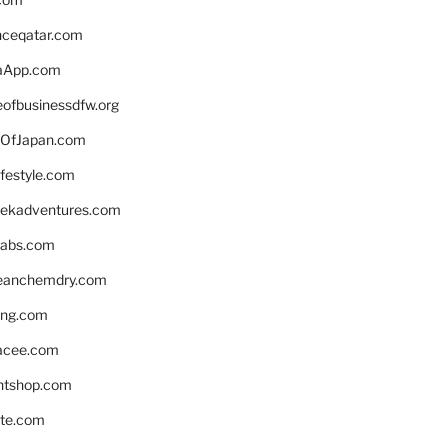
enceqatar.com
aApp.com
eofbusinessdfw.org
OfJapan.com
ifestyle.com
eekadventures.com
labs.com
leanchemdry.com
ing.com
acee.com
ntshop.com
te.com