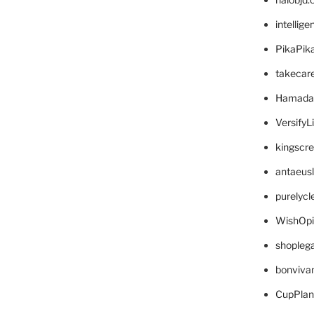
intellig
PikaPik
takecar
Hamada
VersifyL
kingscr
antaeus
purelyc
WishOp
shopleg
bonviva
CupPlan