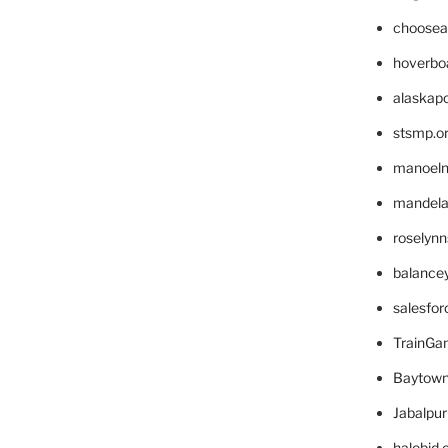
choosea
hoverbo
alaskapo
stsmp.o
manoel
mandelae
roselyn
balance
salesfo
TrainG
Baytown
Jabalpu
halobjd