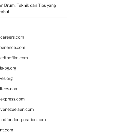
n Drum: Teknik dan Tips yang
tahui
hcareers.com
xperience.com
edthefilm.com
ds-bg.org
ves.org
tees.com
rsexpress.com
venezuelaen.com
oodfoodcorporation.com
nnt.com