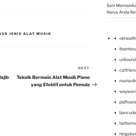
Seni Memainka
Harus Anda Ke
UK JENIS ALAT MUSIK
okhealt
theinte
unbound
NEXT
Next
catfrien
Post
ajib
Teknik Bermain Alat Musik Piano
marianli
yang Efektif untuk Pemula
wayward
pidfloo
bancode
betterm
hingsto