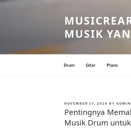
Skip
to
MUSICREAR
content
MUSIK YAN
Drum
Gitar
Piano
POSTED
NOVEMBER 17, 2024
BY
ADMI
ON
Pentingnya Memah
Musik Drum untu