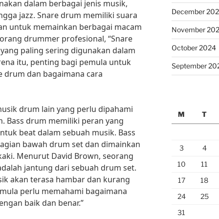
akan dalam berbagai jenis musik,
December 20
ingga jazz. Snare drum memiliki suara
kan untuk memainkan berbagai macam
November 20
eorang drummer profesional, “Snare
October 2024
 yang paling sering digunakan dalam
rena itu, penting bagi pemula untuk
September 20
e drum dan bagaimana cara
 musik drum lain yang perlu dipahami
M
T
m. Bass drum memiliki peran yang
tuk beat dalam sebuah musik. Bass
 bagian bawah drum set dan dimainkan
3
4
aki. Menurut David Brown, seorang
10
11
adalah jantung dari sebuah drum set.
ik akan terasa hambar dan kurang
17
18
 pemula perlu memahami bagaimana
24
25
ngan baik dan benar.”
31