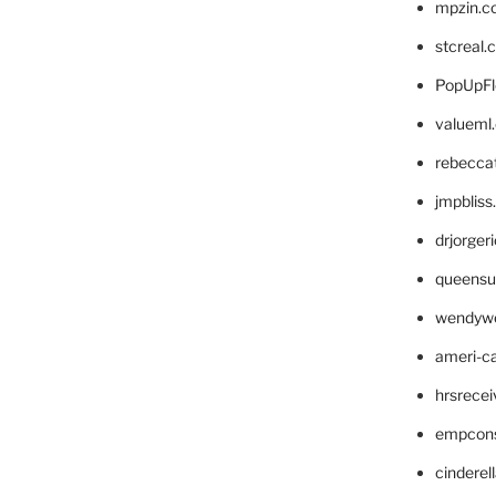
mpzin.c
stcreal.
PopUpFl
valueml
rebecca
jmpblis
drjorger
queensu
wendyw
ameri-
hrsrece
empcon
cinderel