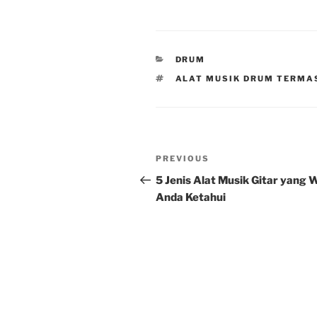
CATEGORIES
DRUM
TAGS
ALAT MUSIK DRUM TERMAS
Post
Previous
PREVIOUS
navigation
Post
5 Jenis Alat Musik Gitar yang W
Anda Ketahui