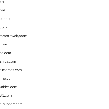
om
com
ea.com
.com
torresjewelry.com
s.com
ico.com
shipa.com
eimerdds.com
camp.com
ivables.com
st1.com
la-support.com