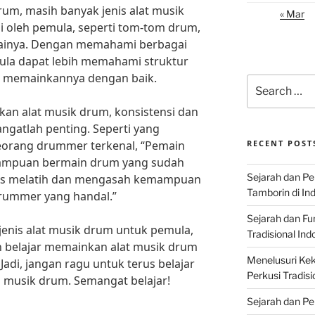
rum, masih banyak jenis alat musik
« Mar
i oleh pemula, seperti tom-tom drum,
againya. Dengan memahami berbagai
emula dapat lebih memahami struktur
a memainkannya dengan baik.
Search
for:
an alat musik drum, konsistensi dan
ngatlah penting. Seperti yang
seorang drummer terkenal, “Pemain
RECENT POST
mampuan bermain drum yang sudah
Sejarah dan P
us melatih dan mengasah kemampuan
Tamborin di In
rummer yang handal.”
Sejarah dan F
nis alat musik drum untuk pemula,
Tradisional Ind
n belajar memainkan alat musik drum
Menelusuri Kek
 Jadi, jangan ragu untuk terus belajar
Perkusi Tradisi
musik drum. Semangat belajar!
Sejarah dan Pe