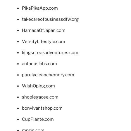
PikaPikaApp.com
takecareofbusinessdfw.org
HamadaOfJapan.com
VersifyLifestyle.com
kingscreekadventures.com
antaeuslabs.com
purelycleanchemdry.com
WishOping.com
shoplegacee.com
bonvivantshop.com
CupPlante.com
mpzin.com