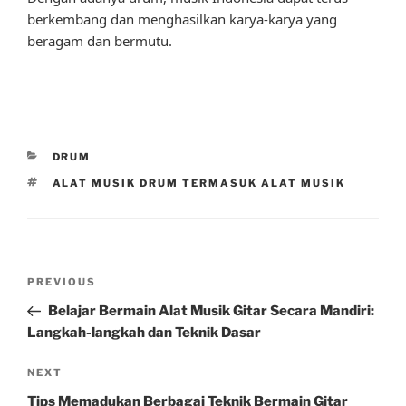
berkembang dan menghasilkan karya-karya yang
beragam dan bermutu.
CATEGORIES
DRUM
TAGS
ALAT MUSIK DRUM TERMASUK ALAT MUSIK
Post
Previous
PREVIOUS
navigation
Post
Belajar Bermain Alat Musik Gitar Secara Mandiri:
Langkah-langkah dan Teknik Dasar
Next
NEXT
Post
Tips Memadukan Berbagai Teknik Bermain Gitar