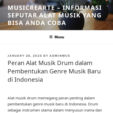
Skip
MUSICREARTE – INFORMASI
to
SEPUTAR ALAT MUSIK YANG
content
BISA ANDA COBA
Menu
POSTED
JANUARY 28, 2025
BY
ADMINMUS
ON
Peran Alat Musik Drum dalam
Pembentukan Genre Musik Baru
di Indonesia
Alat musik drum memegang peran penting dalam
pembentukan genre musik baru di Indonesia. Drum
sebagai instrumen utama dalam menyusun irama dan