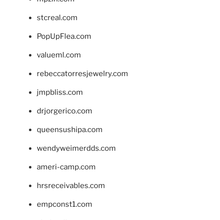
stcreal.com
PopUpFlea.com
valueml.com
rebeccatorresjewelry.com
jmpbliss.com
drjorgerico.com
queensushipa.com
wendyweimerdds.com
ameri-camp.com
hrsreceivables.com
empconst1.com