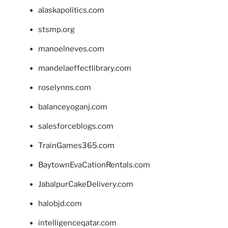
alaskapolitics.com
stsmp.org
manoelneves.com
mandelaeffectlibrary.com
roselynns.com
balanceyoganj.com
salesforceblogs.com
TrainGames365.com
BaytownEvaCationRentals.com
JabalpurCakeDelivery.com
halobjd.com
intelligenceqatar.com