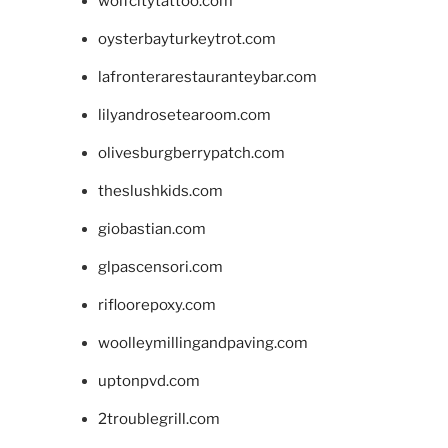
wolfcitytattoo.com
oysterbayturkeytrot.com
lafronterarestauranteybar.com
lilyandrosetearoom.com
olivesburgberrypatch.com
theslushkids.com
giobastian.com
glpascensori.com
rifloorepoxy.com
woolleymillingandpaving.com
uptonpvd.com
2troublegrill.com