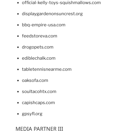
official-kelly-toys-squishmallows.com
displaygardenonsuncrest.org
bbq-empire-usa.com
feedstoreva.com
drogopets.com
ediblechalk.com
tabletennisnearme.com
oaksofa.com
soultacohtx.com
capishcaps.com
gpsyfl.org
MEDIA PARTNER III