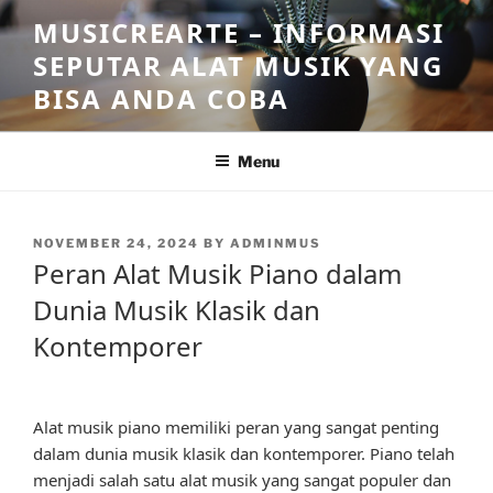
Skip
MUSICREARTE – INFORMASI
to
SEPUTAR ALAT MUSIK YANG
content
BISA ANDA COBA
Menu
POSTED
NOVEMBER 24, 2024
BY
ADMINMUS
ON
Peran Alat Musik Piano dalam
Dunia Musik Klasik dan
Kontemporer
Alat musik piano memiliki peran yang sangat penting
dalam dunia musik klasik dan kontemporer. Piano telah
menjadi salah satu alat musik yang sangat populer dan