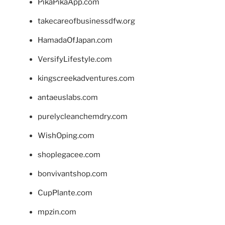
PikaPikaApp.com
takecareofbusinessdfw.org
HamadaOfJapan.com
VersifyLifestyle.com
kingscreekadventures.com
antaeuslabs.com
purelycleanchemdry.com
WishOping.com
shoplegacee.com
bonvivantshop.com
CupPlante.com
mpzin.com