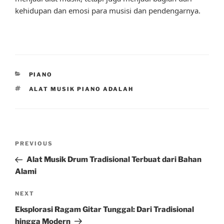
kehidupan dan emosi para musisi dan pendengarnya.
CATEGORIES
PIANO
TAGS
ALAT MUSIK PIANO ADALAH
Post
Previous
PREVIOUS
navigation
Post
Alat Musik Drum Tradisional Terbuat dari Bahan
Alami
Next
NEXT
Post
Eksplorasi Ragam Gitar Tunggal: Dari Tradisional
hingga Modern