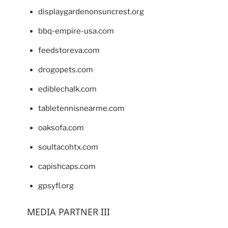
displaygardenonsuncrest.org
bbq-empire-usa.com
feedstoreva.com
drogopets.com
ediblechalk.com
tabletennisnearme.com
oaksofa.com
soultacohtx.com
capishcaps.com
gpsyfl.org
MEDIA PARTNER III