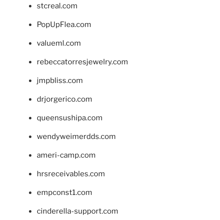
stcreal.com
PopUpFlea.com
valueml.com
rebeccatorresjewelry.com
jmpbliss.com
drjorgerico.com
queensushipa.com
wendyweimerdds.com
ameri-camp.com
hrsreceivables.com
empconst1.com
cinderella-support.com