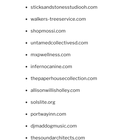
sticksandstonesstudiooh.com
walkers-treeservice.com
shopmossi.com
untamedcollectivesd.com
mxpwellness.com
infernocanine.com
thepaperhousecollection.com
allisonwillisholley.com
solslite.org
portwayinn.com
djmaddogmusic.com
thesoundarchitects.com