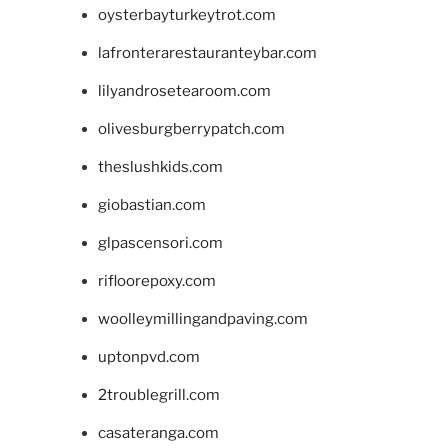
oysterbayturkeytrot.com
lafronterarestauranteybar.com
lilyandrosetearoom.com
olivesburgberrypatch.com
theslushkids.com
giobastian.com
glpascensori.com
rifloorepoxy.com
woolleymillingandpaving.com
uptonpvd.com
2troublegrill.com
casateranga.com