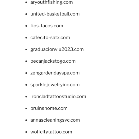
aryouthfishing.com
united-basketball.com
tios-tacos.com
cafecito-satx.com
graduacionviu2023.com
pecanjackstogo.com
zengardendayspa.com
sparklejewelryinc.com
ironcladtattoostudio.com
bruinshome.com
annascleaningsvc.com
wolfcitytattoo.com