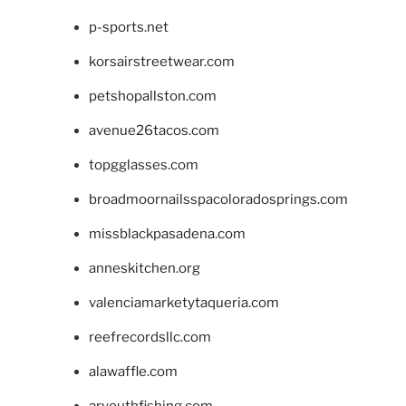
p-sports.net
korsairstreetwear.com
petshopallston.com
avenue26tacos.com
topgglasses.com
broadmoornailsspacoloradosprings.com
missblackpasadena.com
anneskitchen.org
valenciamarketytaqueria.com
reefrecordsllc.com
alawaffle.com
aryouthfishing.com