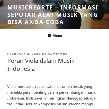
Skip
MUSICREARTE – INFORMASI
to
SEPUTAR ALAT MUSIK YANG
content
BISA ANDA COBA
Menu
POSTED
FEBRUARY 2, 2026
BY
ADMINMUS
ON
Peran Viola dalam Musik
Indonesia
Viola merupakan salah satu instrumen musik yang
memiliki peran penting dalam perkembangan musik
Indonesia. Instrumen ini seringkali dianggap sebagai
“soul” dari sebuah komposisi musik, karena mampu