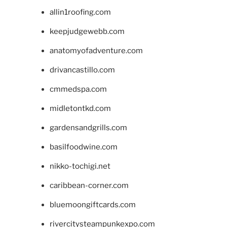
allin1roofing.com
keepjudgewebb.com
anatomyofadventure.com
drivancastillo.com
cmmedspa.com
midletontkd.com
gardensandgrills.com
basilfoodwine.com
nikko-tochigi.net
caribbean-corner.com
bluemoongiftcards.com
rivercitysteampunkexpo.com