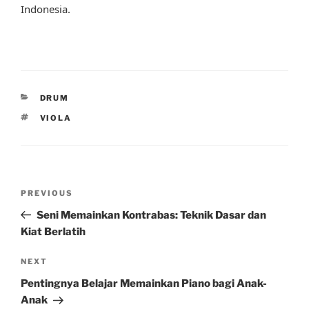
Indonesia.
CATEGORIES
DRUM
TAGS
VIOLA
Post
Previous
PREVIOUS
navigation
Post
Seni Memainkan Kontrabas: Teknik Dasar dan
Kiat Berlatih
Next
NEXT
Post
Pentingnya Belajar Memainkan Piano bagi Anak-
Anak