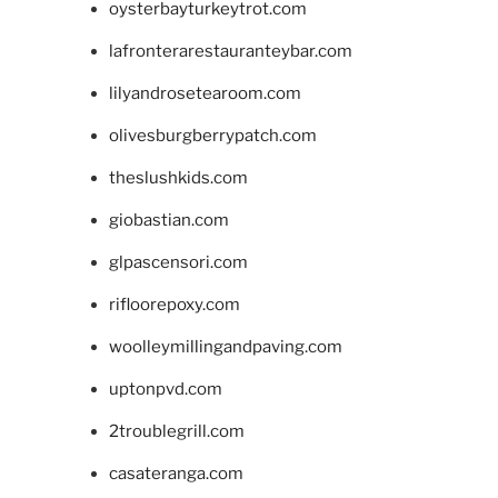
oysterbayturkeytrot.com
lafronterarestauranteybar.com
lilyandrosetearoom.com
olivesburgberrypatch.com
theslushkids.com
giobastian.com
glpascensori.com
rifloorepoxy.com
woolleymillingandpaving.com
uptonpvd.com
2troublegrill.com
casateranga.com