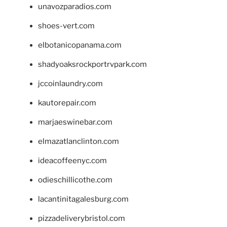
unavozparadios.com
shoes-vert.com
elbotanicopanama.com
shadyoaksrockportrvpark.com
jccoinlaundry.com
kautorepair.com
marjaeswinebar.com
elmazatlanclinton.com
ideacoffeenyc.com
odieschillicothe.com
lacantinitagalesburg.com
pizzadeliverybristol.com