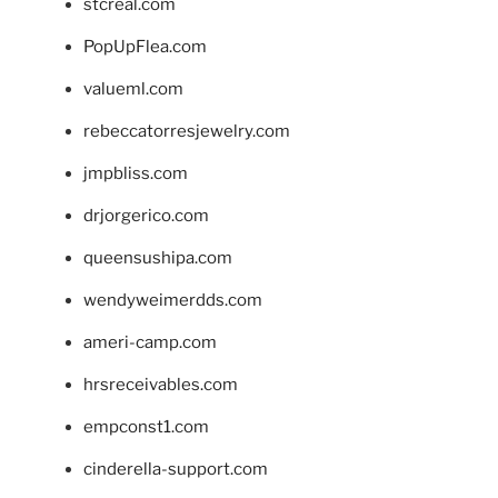
stcreal.com
PopUpFlea.com
valueml.com
rebeccatorresjewelry.com
jmpbliss.com
drjorgerico.com
queensushipa.com
wendyweimerdds.com
ameri-camp.com
hrsreceivables.com
empconst1.com
cinderella-support.com