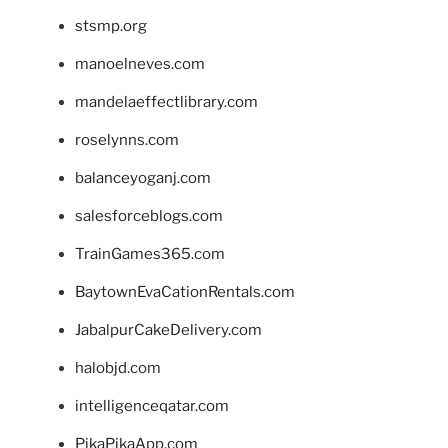
stsmp.org
manoelneves.com
mandelaeffectlibrary.com
roselynns.com
balanceyoganj.com
salesforceblogs.com
TrainGames365.com
BaytownEvaCationRentals.com
JabalpurCakeDelivery.com
halobjd.com
intelligenceqatar.com
PikaPikaApp.com