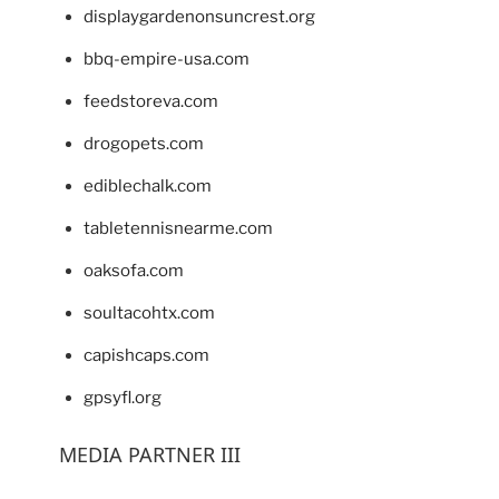
displaygardenonsuncrest.org
bbq-empire-usa.com
feedstoreva.com
drogopets.com
ediblechalk.com
tabletennisnearme.com
oaksofa.com
soultacohtx.com
capishcaps.com
gpsyfl.org
MEDIA PARTNER III