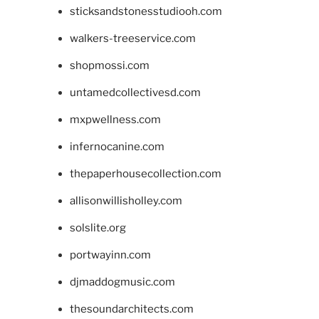
sticksandstonesstudiooh.com
walkers-treeservice.com
shopmossi.com
untamedcollectivesd.com
mxpwellness.com
infernocanine.com
thepaperhousecollection.com
allisonwillisholley.com
solslite.org
portwayinn.com
djmaddogmusic.com
thesoundarchitects.com