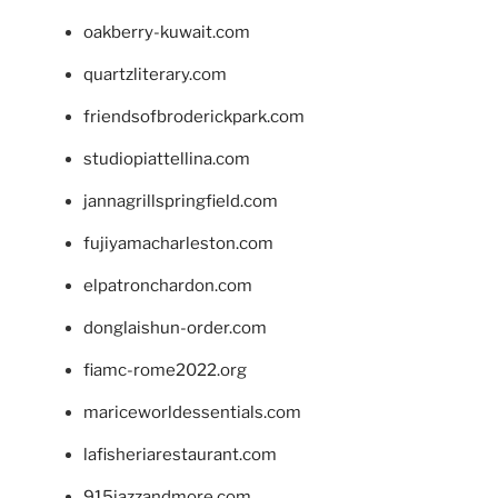
oakberry-kuwait.com
quartzliterary.com
friendsofbroderickpark.com
studiopiattellina.com
jannagrillspringfield.com
fujiyamacharleston.com
elpatronchardon.com
donglaishun-order.com
fiamc-rome2022.org
mariceworldessentials.com
lafisheriarestaurant.com
915jazzandmore.com