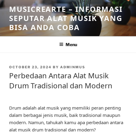
Skip
MUSICREARTE – INFORMASI
to
SEPUTAR ALAT MUSIK YANG
content
BISA ANDA COBA
Menu
POSTED
OCTOBER 23, 2024
BY
ADMINMUS
ON
Perbedaan Antara Alat Musik
Drum Tradisional dan Modern
Drum adalah alat musik yang memiliki peran penting
dalam berbagai jenis musik, baik tradisional maupun
modern. Namun, tahukah kamu apa perbedaan antara
alat musik drum tradisional dan modern?