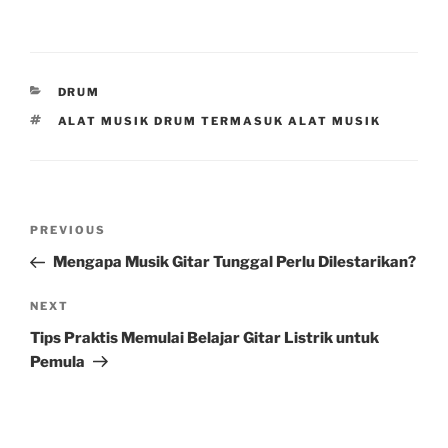
CATEGORIES
DRUM
TAGS
ALAT MUSIK DRUM TERMASUK ALAT MUSIK
Post
Previous
PREVIOUS
navigation
Post
Mengapa Musik Gitar Tunggal Perlu Dilestarikan?
Next
NEXT
Post
Tips Praktis Memulai Belajar Gitar Listrik untuk
Pemula