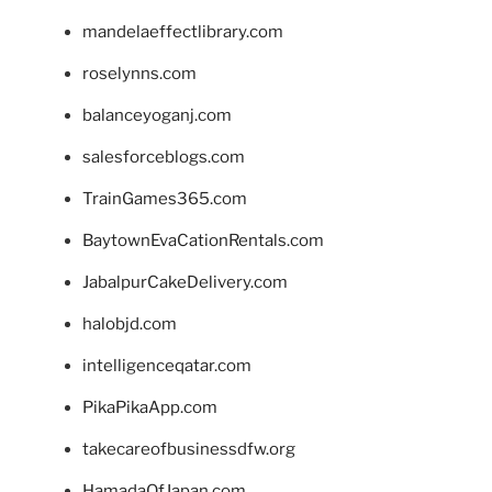
mandelaeffectlibrary.com
roselynns.com
balanceyoganj.com
salesforceblogs.com
TrainGames365.com
BaytownEvaCationRentals.com
JabalpurCakeDelivery.com
halobjd.com
intelligenceqatar.com
PikaPikaApp.com
takecareofbusinessdfw.org
HamadaOfJapan.com