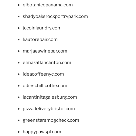
elbotanicopanama.com
shadyoaksrockportrvpark.com
jccoinlaundry.com
kautorepair.com
marjaeswinebar.com
elmazatlanclinton.com
ideacoffeenyc.com
odieschillicothe.com
lacantinitagalesburg.com
pizzadeliverybristol.com
greenstarsmogcheck.com
happypawspl.com