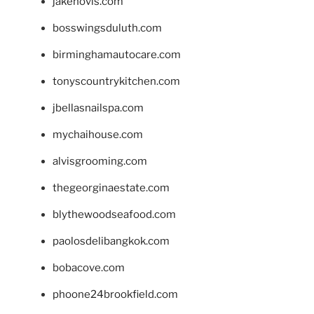
jakehovis.com
bosswingsduluth.com
birminghamautocare.com
tonyscountrykitchen.com
jbellasnailspa.com
mychaihouse.com
alvisgrooming.com
thegeorginaestate.com
blythewoodseafood.com
paolosdelibangkok.com
bobacove.com
phoone24brookfield.com