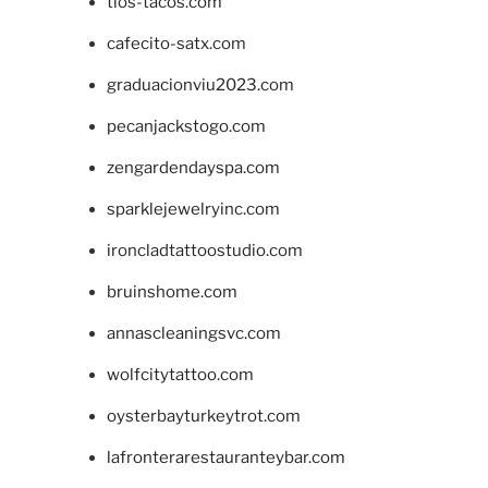
tios-tacos.com
cafecito-satx.com
graduacionviu2023.com
pecanjackstogo.com
zengardendayspa.com
sparklejewelryinc.com
ironcladtattoostudio.com
bruinshome.com
annascleaningsvc.com
wolfcitytattoo.com
oysterbayturkeytrot.com
lafronterarestauranteybar.com