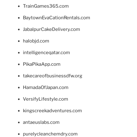
TrainGames365.com
BaytownEvaCationRentals.com
JabalpurCakeDelivery.com
halobjd.com
intelligenceqatar.com
PikaPikaApp.com
takecareofbusinessdfw.org
HamadaOfJapan.com
VersifyLifestyle.com
kingscreekadventures.com
antaeuslabs.com
purelycleanchemdry.com