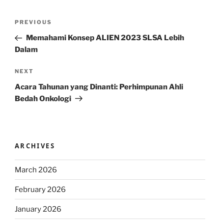
Post
Previous
PREVIOUS
navigation
Post
Memahami Konsep ALIEN 2023 SLSA Lebih
Dalam
Next
NEXT
Post
Acara Tahunan yang Dinanti: Perhimpunan Ahli
Bedah Onkologi
ARCHIVES
March 2026
February 2026
January 2026