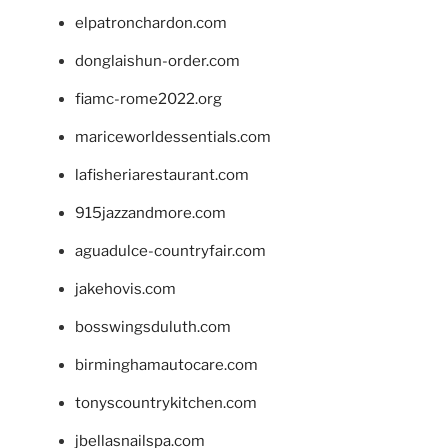
elpatronchardon.com
donglaishun-order.com
fiamc-rome2022.org
mariceworldessentials.com
lafisheriarestaurant.com
915jazzandmore.com
aguadulce-countryfair.com
jakehovis.com
bosswingsduluth.com
birminghamautocare.com
tonyscountrykitchen.com
jbellasnailspa.com