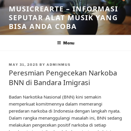
Skip
MUSICREARTE – INFORMASI
to
SEPUTAR ALAT MUSIK YANG
content
BISA ANDA COBA
Menu
POSTED
MAY 31, 2025
BY
ADMINMUS
ON
Peresmian Pengecekan Narkoba
BNN di Bandara Imigrasi
Badan Narkotika Nasional (BNN) kini semakin
memperkuat komitmennya dalam memerangi
peredaran narkoba di Indonesia dengan langkah nyata.
Dalam rangka menanggulangi masalah ini, BNN sedang
melakukan pengecekan positif narkoba di setiap