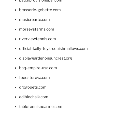
batchprovisionsbar.com
brasserie-gobette.com
musicrearte.com
morseysfarms.com
riverviewtennis.com
official-kelly-toys-squishmallows.com
displaygardenonsuncrest.org
bbq-empire-usa.com
feedstoreva.com
drogopets.com
ediblechalk.com
tabletennisnearme.com