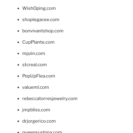
WishOping.com
shoplegacee.com
bonvivantshop.com
CupPlante.com
mpzin.com
stcreal.com
PopUpFlea.com
valueml.com
rebeccatorresjewelry.com
jmpbliss.com
drjorgerico.com
queensushipa.com