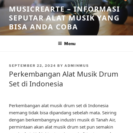
Skip
MUSICREARTE – INFORMASI
to
SEPUTAR ALAT MUSIK YANG
content
BISA ANDA COBA
Menu
POSTED
SEPTEMBER 22, 2024
BY
ADMINMUS
ON
Perkembangan Alat Musik Drum
Set di Indonesia
Perkembangan alat musik drum set di Indonesia
memang tidak bisa dipandang sebelah mata. Seiring
dengan berkembangnya industri musik di Tanah Air,
permintaan akan alat musik drum set pun semakin