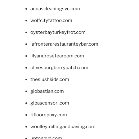
annascleaningsvc.com
wolfcitytattoo.com
oysterbayturkeytrot.com
lafronterarestauranteybar.com
lilyandrosetearoom.com
olivesburgberrypatch.com
theslushkids.com
giobastian.com
glpascensori.com
rifloorepoxy.com
woolleymillingandpaving.com
uptonpvd.com