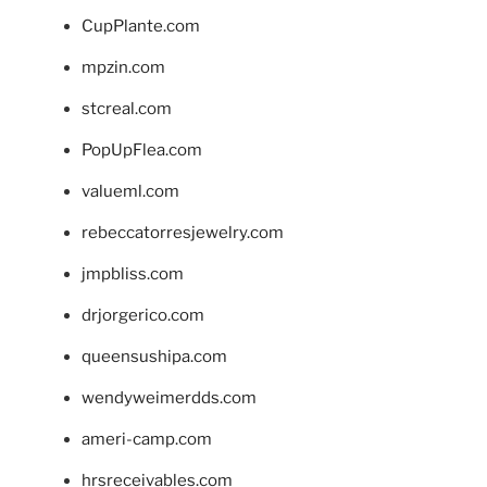
CupPlante.com
mpzin.com
stcreal.com
PopUpFlea.com
valueml.com
rebeccatorresjewelry.com
jmpbliss.com
drjorgerico.com
queensushipa.com
wendyweimerdds.com
ameri-camp.com
hrsreceivables.com