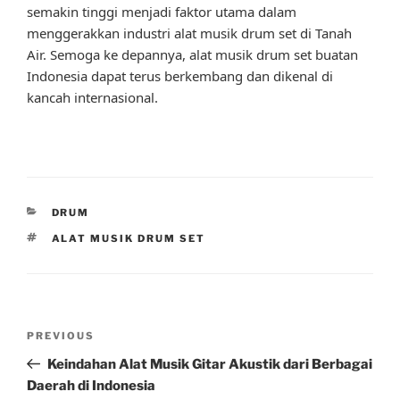
semakin tinggi menjadi faktor utama dalam
menggerakkan industri alat musik drum set di Tanah
Air. Semoga ke depannya, alat musik drum set buatan
Indonesia dapat terus berkembang dan dikenal di
kancah internasional.
CATEGORIES
DRUM
TAGS
ALAT MUSIK DRUM SET
Post
Previous
PREVIOUS
navigation
Post
Keindahan Alat Musik Gitar Akustik dari Berbagai
Daerah di Indonesia