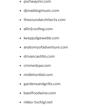
portwayinn.com
djmaddogmusic.com
thesoundarchitects.com
allin1roofing.com
keepjudgewebb.com
anatomyofadventure.com
drivancastillo.com
cmmedspa.com
midletontkd.com
gardensandgrills.com
basilfoodwine.com
nikko-tochigi.net