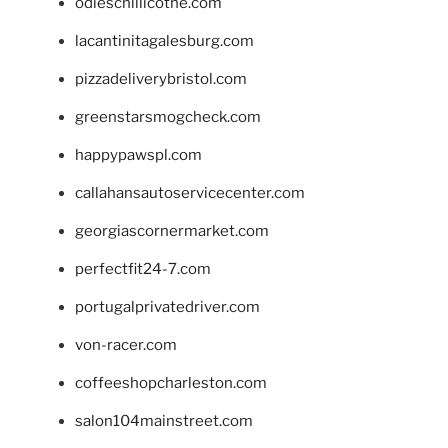
odieschillicothe.com
lacantinitagalesburg.com
pizzadeliverybristol.com
greenstarsmogcheck.com
happypawspl.com
callahansautoservicecenter.com
georgiascornermarket.com
perfectfit24-7.com
portugalprivatedriver.com
von-racer.com
coffeeshopcharleston.com
salon104mainstreet.com