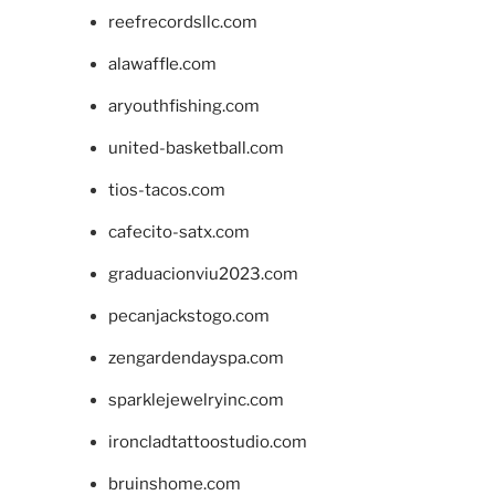
reefrecordsllc.com
alawaffle.com
aryouthfishing.com
united-basketball.com
tios-tacos.com
cafecito-satx.com
graduacionviu2023.com
pecanjackstogo.com
zengardendayspa.com
sparklejewelryinc.com
ironcladtattoostudio.com
bruinshome.com