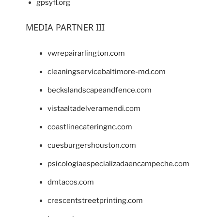
gpsyfl.org
MEDIA PARTNER III
vwrepairarlington.com
cleaningservicebaltimore-md.com
beckslandscapeandfence.com
vistaaltadelveramendi.com
coastlinecateringnc.com
cuesburgershouston.com
psicologiaespecializadaencampeche.com
dmtacos.com
crescentstreetprinting.com