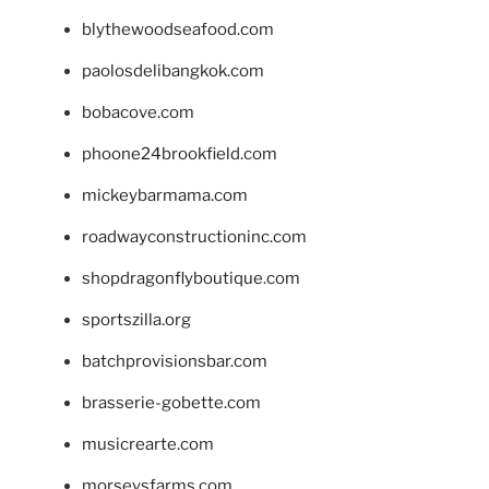
blythewoodseafood.com
paolosdelibangkok.com
bobacove.com
phoone24brookfield.com
mickeybarmama.com
roadwayconstructioninc.com
shopdragonflyboutique.com
sportszilla.org
batchprovisionsbar.com
brasserie-gobette.com
musicrearte.com
morseysfarms.com