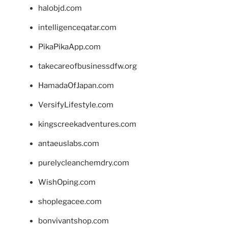
halobjd.com
intelligenceqatar.com
PikaPikaApp.com
takecareofbusinessdfw.org
HamadaOfJapan.com
VersifyLifestyle.com
kingscreekadventures.com
antaeuslabs.com
purelycleanchemdry.com
WishOping.com
shoplegacee.com
bonvivantshop.com