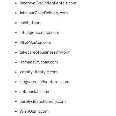
BaytownEvaCationRentals.com
JabalpurCakeDelivery.com
halobjd.com
intelligenceqatar.com
PikaPikaApp.com
takecareofbusinessdfw.org
HamadaOfJapan.com
VersifyLifestyle.com
kingscreekadventures.com
antaeuslabs.com
purelycleanchemdry.com
WishOping.com