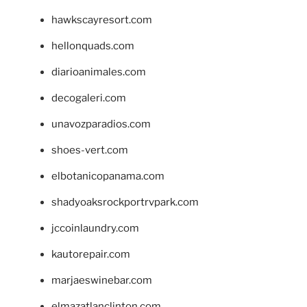
hawkscayresort.com
hellonquads.com
diarioanimales.com
decogaleri.com
unavozparadios.com
shoes-vert.com
elbotanicopanama.com
shadyoaksrockportrvpark.com
jccoinlaundry.com
kautorepair.com
marjaeswinebar.com
elmazatlanclinton.com