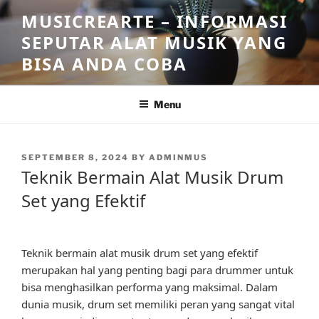
Skip
MUSICREARTE – INFORMASI
to
SEPUTAR ALAT MUSIK YANG
content
BISA ANDA COBA
Menu
POSTED
SEPTEMBER 8, 2024
BY
ADMINMUS
ON
Teknik Bermain Alat Musik Drum
Set yang Efektif
Teknik bermain alat musik drum set yang efektif
merupakan hal yang penting bagi para drummer untuk
bisa menghasilkan performa yang maksimal. Dalam
dunia musik, drum set memiliki peran yang sangat vital