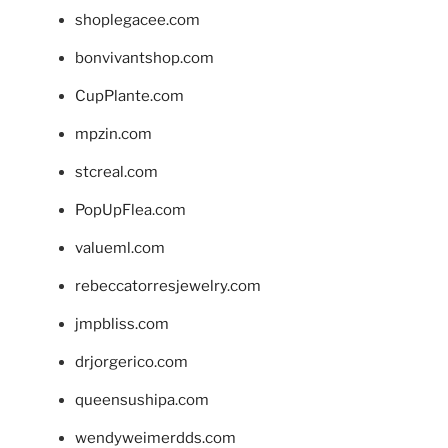
shoplegacee.com
bonvivantshop.com
CupPlante.com
mpzin.com
stcreal.com
PopUpFlea.com
valueml.com
rebeccatorresjewelry.com
jmpbliss.com
drjorgerico.com
queensushipa.com
wendyweimerdds.com