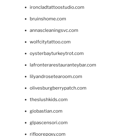
ironcladtattoostudio.com
bruinshome.com
annascleaningsvc.com
wolfcitytattoo.com
oysterbayturkeytrot.com
lafronterarestauranteybar.com
lilyandrosetearoom.com
olivesburgberrypatch.com
theslushkids.com
giobastian.com
glpascensori.com
rifloorepoxy.com