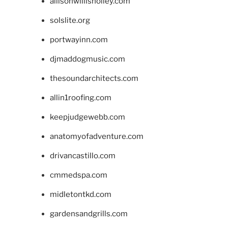
allisonwillisholley.com
solslite.org
portwayinn.com
djmaddogmusic.com
thesoundarchitects.com
allin1roofing.com
keepjudgewebb.com
anatomyofadventure.com
drivancastillo.com
cmmedspa.com
midletontkd.com
gardensandgrills.com