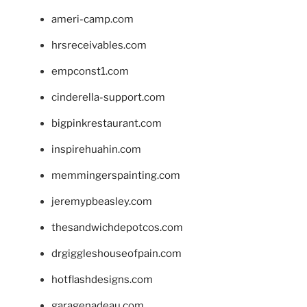
ameri-camp.com
hrsreceivables.com
empconst1.com
cinderella-support.com
bigpinkrestaurant.com
inspirehuahin.com
memmingerspainting.com
jeremypbeasley.com
thesandwichdepotcos.com
drgiggleshouseofpain.com
hotflashdesigns.com
garagenadeau.com