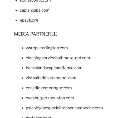
soultacohtx.com
capishcaps.com
gpsyfl.org
MEDIA PARTNER III
vwrepairarlington.com
cleaningservicebaltimore-md.com
beckslandscapeandfence.com
vistaaltadelveramendi.com
coastlinecateringnc.com
cuesburgershouston.com
psicologiaespecializadaencampeche.com
dmtacos.com