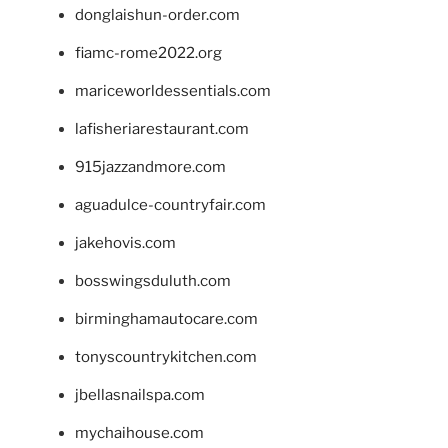
donglaishun-order.com
fiamc-rome2022.org
mariceworldessentials.com
lafisheriarestaurant.com
915jazzandmore.com
aguadulce-countryfair.com
jakehovis.com
bosswingsduluth.com
birminghamautocare.com
tonyscountrykitchen.com
jbellasnailspa.com
mychaihouse.com