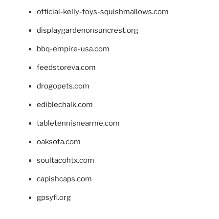
official-kelly-toys-squishmallows.com
displaygardenonsuncrest.org
bbq-empire-usa.com
feedstoreva.com
drogopets.com
ediblechalk.com
tabletennisnearme.com
oaksofa.com
soultacohtx.com
capishcaps.com
gpsyfl.org