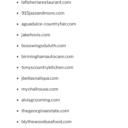
lafisheriarestaurant.com
915jazzandmore.com
aguadulce-countryfair.com
jakehovis.com
bosswingsduluth.com
birminghamautocare.com
tonyscountrykitchen.com
jbellasnailspa.com
mychaihouse.com
alvisgrooming.com
thegeorginaestate.com
blythewoodseafood.com