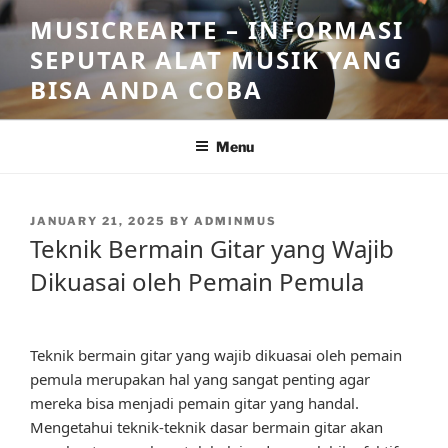
Skip
MUSICREARTE – INFORMASI
to
SEPUTAR ALAT MUSIK YANG
content
BISA ANDA COBA
Menu
POSTED
JANUARY 21, 2025
BY
ADMINMUS
ON
Teknik Bermain Gitar yang Wajib
Dikuasai oleh Pemain Pemula
Teknik bermain gitar yang wajib dikuasai oleh pemain
pemula merupakan hal yang sangat penting agar
mereka bisa menjadi pemain gitar yang handal.
Mengetahui teknik-teknik dasar bermain gitar akan