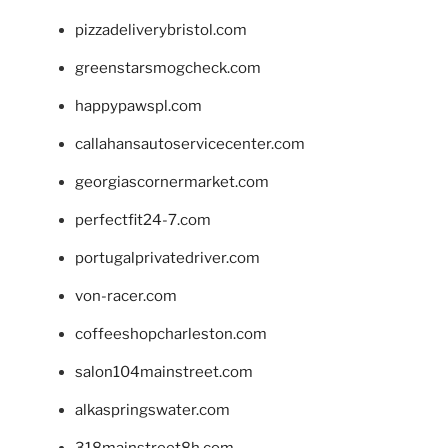
pizzadeliverybristol.com
greenstarsmogcheck.com
happypawspl.com
callahansautoservicecenter.com
georgiascornermarket.com
perfectfit24-7.com
portugalprivatedriver.com
von-racer.com
coffeeshopcharleston.com
salon104mainstreet.com
alkaspringswater.com
318mainstreet8h.com