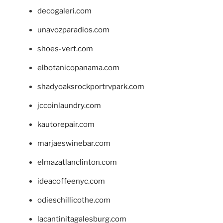
decogaleri.com
unavozparadios.com
shoes-vert.com
elbotanicopanama.com
shadyoaksrockportrvpark.com
jccoinlaundry.com
kautorepair.com
marjaeswinebar.com
elmazatlanclinton.com
ideacoffeenyc.com
odieschillicothe.com
lacantinitagalesburg.com