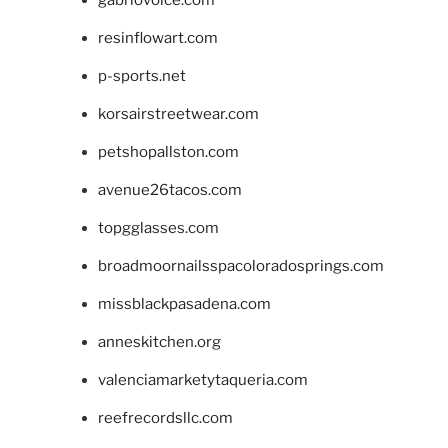
gabriovoice.com
resinflowart.com
p-sports.net
korsairstreetwear.com
petshopallston.com
avenue26tacos.com
topgglasses.com
broadmoornailsspacoloradosprings.com
missblackpasadena.com
anneskitchen.org
valenciamarketytaqueria.com
reefrecordsllc.com