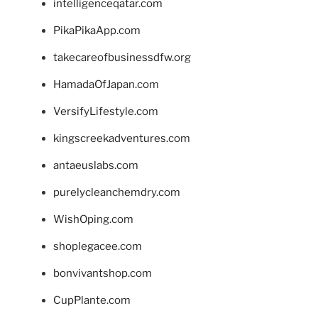
intelligenceqatar.com
PikaPikaApp.com
takecareofbusinessdfw.org
HamadaOfJapan.com
VersifyLifestyle.com
kingscreekadventures.com
antaeuslabs.com
purelycleanchemdry.com
WishOping.com
shoplegacee.com
bonvivantshop.com
CupPlante.com