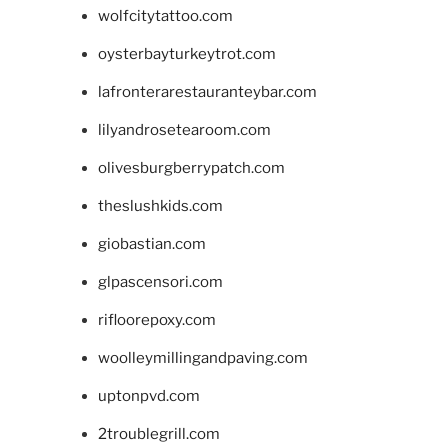
wolfcitytattoo.com
oysterbayturkeytrot.com
lafronterarestauranteybar.com
lilyandrosetearoom.com
olivesburgberrypatch.com
theslushkids.com
giobastian.com
glpascensori.com
rifloorepoxy.com
woolleymillingandpaving.com
uptonpvd.com
2troublegrill.com