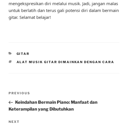
mengekspresikan diri melalui musik. Jadi, jangan malas
untuk berlatih dan terus gali potensi diri dalam bermain
gitar. Selamat belajar!
CATEGORIES
GITAR
TAGS
ALAT MUSIK GITAR DIMAINKAN DENGAN CARA
Post
Previous
PREVIOUS
navigation
Post
Keindahan Bermain Piano: Manfaat dan
Keterampilan yang Dibutuhkan
Next
NEXT