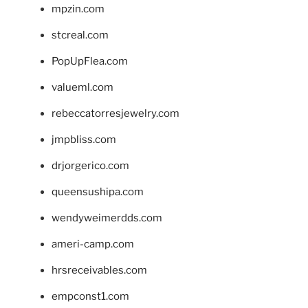
mpzin.com
stcreal.com
PopUpFlea.com
valueml.com
rebeccatorresjewelry.com
jmpbliss.com
drjorgerico.com
queensushipa.com
wendyweimerdds.com
ameri-camp.com
hrsreceivables.com
empconst1.com