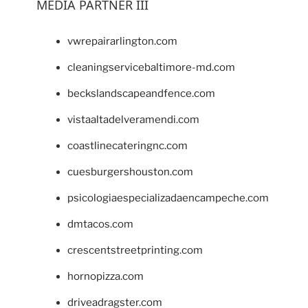
MEDIA PARTNER III
vwrepairarlington.com
cleaningservicebaltimore-md.com
beckslandscapeandfence.com
vistaaltadelveramendi.com
coastlinecateringnc.com
cuesburgershouston.com
psicologiaespecializadaencampeche.com
dmtacos.com
crescentstreetprinting.com
hornopizza.com
driveadragster.com