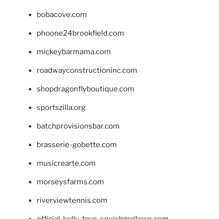
bobacove.com
phoone24brookfield.com
mickeybarmama.com
roadwayconstructioninc.com
shopdragonflyboutique.com
sportszilla.org
batchprovisionsbar.com
brasserie-gobette.com
musicrearte.com
morseysfarms.com
riverviewtennis.com
official-kelly-toys-squishmallows.com