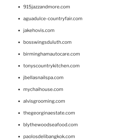
915jazzandmore.com
aguadulce-countryfair.com
jakehovis.com
bosswingsduluth.com
birminghamautocare.com
tonyscountrykitchen.com
jbellasnailspa.com
mychaihouse.com
alvisgrooming.com
thegeorginaestate.com
blythewoodseafood.com
paolosdelibangkok.com