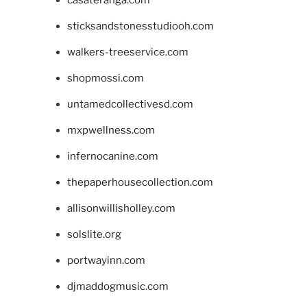
casateranga.com
sticksandstonesstudiooh.com
walkers-treeservice.com
shopmossi.com
untamedcollectivesd.com
mxpwellness.com
infernocanine.com
thepaperhousecollection.com
allisonwillisholley.com
solslite.org
portwayinn.com
djmaddogmusic.com