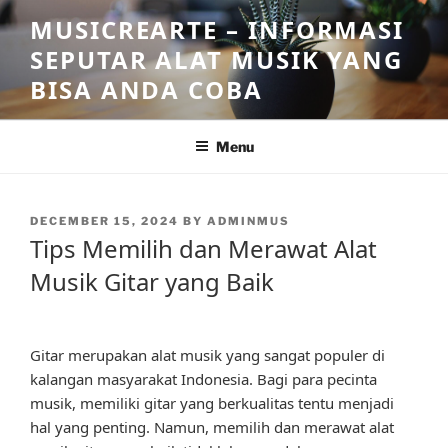
Skip
MUSICREARTE – INFORMASI
to
SEPUTAR ALAT MUSIK YANG
content
BISA ANDA COBA
Menu
POSTED
DECEMBER 15, 2024
BY
ADMINMUS
ON
Tips Memilih dan Merawat Alat
Musik Gitar yang Baik
Gitar merupakan alat musik yang sangat populer di
kalangan masyarakat Indonesia. Bagi para pecinta
musik, memiliki gitar yang berkualitas tentu menjadi
hal yang penting. Namun, memilih dan merawat alat