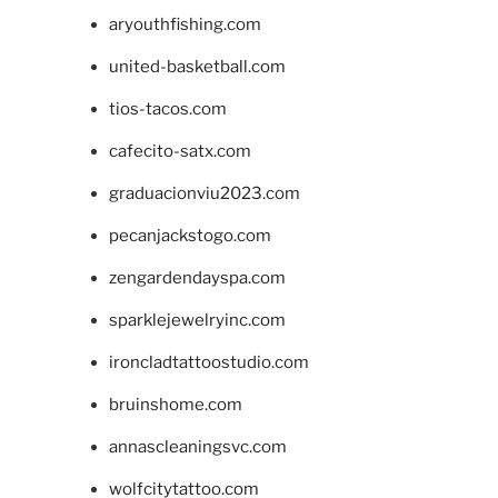
aryouthfishing.com
united-basketball.com
tios-tacos.com
cafecito-satx.com
graduacionviu2023.com
pecanjackstogo.com
zengardendayspa.com
sparklejewelryinc.com
ironcladtattoostudio.com
bruinshome.com
annascleaningsvc.com
wolfcitytattoo.com