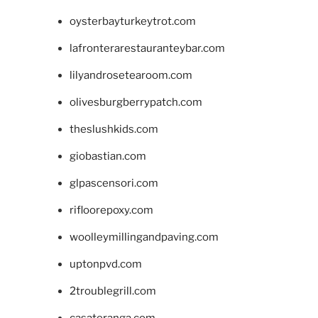
oysterbayturkeytrot.com
lafronterarestauranteybar.com
lilyandrosetearoom.com
olivesburgberrypatch.com
theslushkids.com
giobastian.com
glpascensori.com
rifloorepoxy.com
woolleymillingandpaving.com
uptonpvd.com
2troublegrill.com