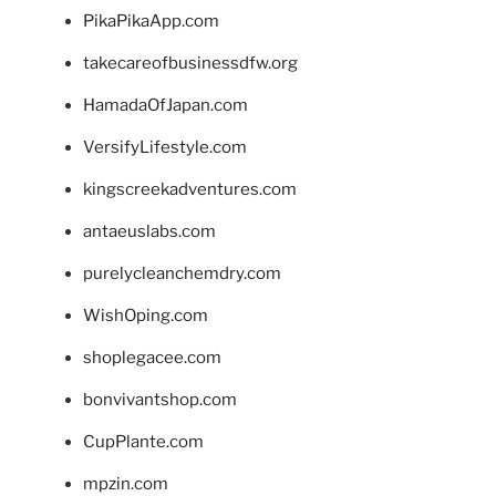
PikaPikaApp.com
takecareofbusinessdfw.org
HamadaOfJapan.com
VersifyLifestyle.com
kingscreekadventures.com
antaeuslabs.com
purelycleanchemdry.com
WishOping.com
shoplegacee.com
bonvivantshop.com
CupPlante.com
mpzin.com