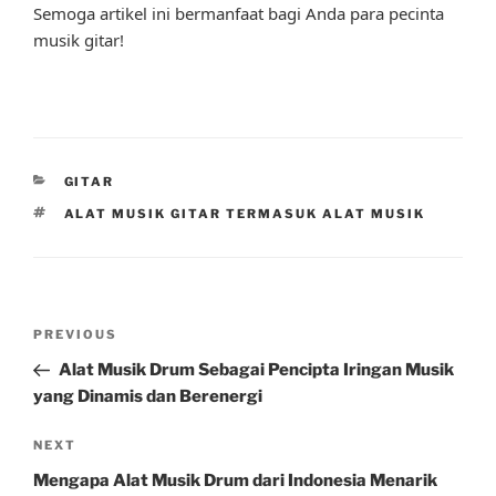
Semoga artikel ini bermanfaat bagi Anda para pecinta
musik gitar!
CATEGORIES
GITAR
TAGS
ALAT MUSIK GITAR TERMASUK ALAT MUSIK
Post
Previous
PREVIOUS
navigation
Post
Alat Musik Drum Sebagai Pencipta Iringan Musik
yang Dinamis dan Berenergi
Next
NEXT
Post
Mengapa Alat Musik Drum dari Indonesia Menarik