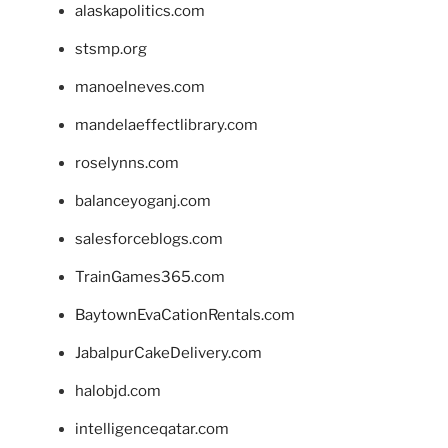
alaskapolitics.com
stsmp.org
manoelneves.com
mandelaeffectlibrary.com
roselynns.com
balanceyoganj.com
salesforceblogs.com
TrainGames365.com
BaytownEvaCationRentals.com
JabalpurCakeDelivery.com
halobjd.com
intelligenceqatar.com