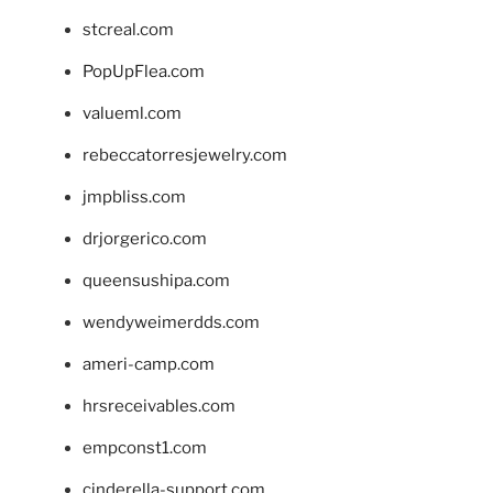
stcreal.com
PopUpFlea.com
valueml.com
rebeccatorresjewelry.com
jmpbliss.com
drjorgerico.com
queensushipa.com
wendyweimerdds.com
ameri-camp.com
hrsreceivables.com
empconst1.com
cinderella-support.com