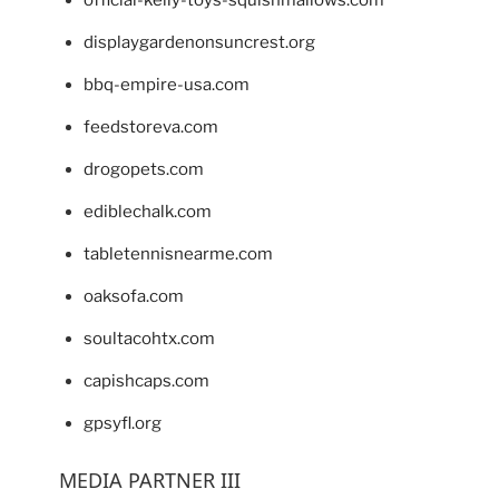
displaygardenonsuncrest.org
bbq-empire-usa.com
feedstoreva.com
drogopets.com
ediblechalk.com
tabletennisnearme.com
oaksofa.com
soultacohtx.com
capishcaps.com
gpsyfl.org
MEDIA PARTNER III