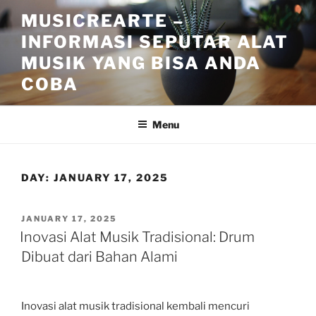
Skip
MUSICREARTE –
to
INFORMASI SEPUTAR ALAT
content
MUSIK YANG BISA ANDA
COBA
Menu
DAY:
JANUARY 17, 2025
POSTED
JANUARY 17, 2025
ON
Inovasi Alat Musik Tradisional: Drum
Dibuat dari Bahan Alami
Inovasi alat musik tradisional kembali mencuri