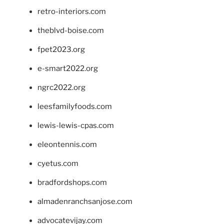
retro-interiors.com
theblvd-boise.com
fpet2023.org
e-smart2022.org
ngrc2022.org
leesfamilyfoods.com
lewis-lewis-cpas.com
eleontennis.com
cyetus.com
bradfordshops.com
almadenranchsanjose.com
advocatevijay.com