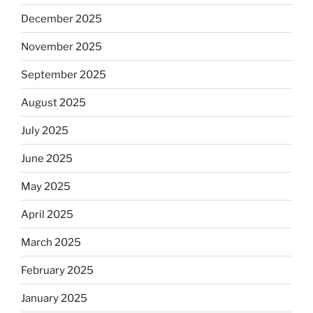
December 2025
November 2025
September 2025
August 2025
July 2025
June 2025
May 2025
April 2025
March 2025
February 2025
January 2025