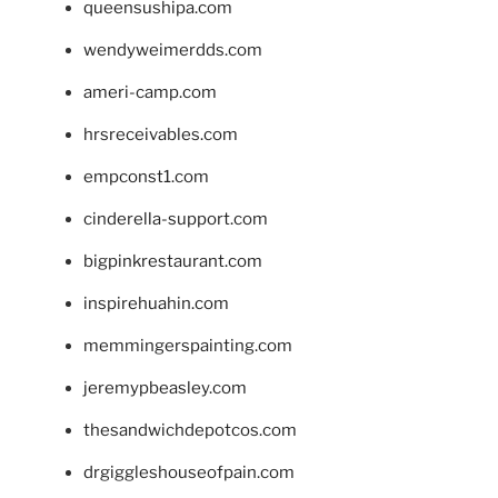
queensushipa.com
wendyweimerdds.com
ameri-camp.com
hrsreceivables.com
empconst1.com
cinderella-support.com
bigpinkrestaurant.com
inspirehuahin.com
memmingerspainting.com
jeremypbeasley.com
thesandwichdepotcos.com
drgiggleshouseofpain.com