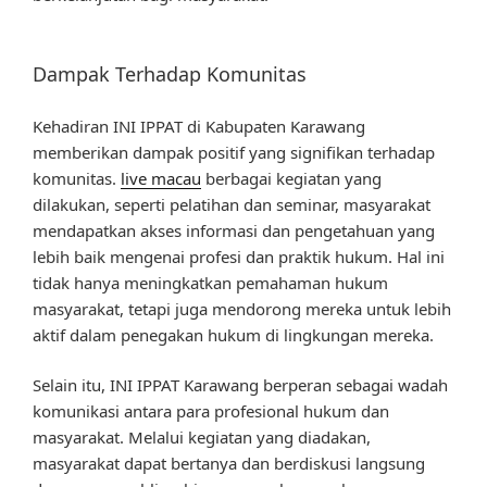
Dampak Terhadap Komunitas
Kehadiran INI IPPAT di Kabupaten Karawang
memberikan dampak positif yang signifikan terhadap
komunitas.
live macau
berbagai kegiatan yang
dilakukan, seperti pelatihan dan seminar, masyarakat
mendapatkan akses informasi dan pengetahuan yang
lebih baik mengenai profesi dan praktik hukum. Hal ini
tidak hanya meningkatkan pemahaman hukum
masyarakat, tetapi juga mendorong mereka untuk lebih
aktif dalam penegakan hukum di lingkungan mereka.
Selain itu, INI IPPAT Karawang berperan sebagai wadah
komunikasi antara para profesional hukum dan
masyarakat. Melalui kegiatan yang diadakan,
masyarakat dapat bertanya dan berdiskusi langsung