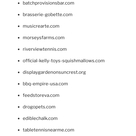
batchprovisionsbar.com
brasserie-gobette.com
musicrearte.com
morseysfarms.com
riverviewtennis.com
official-kelly-toys-squishmallows.com
displaygardenonsuncrest.org
bbq-empire-usa.com
feedstoreva.com
drogopets.com
ediblechalk.com
tabletennisnearme.com