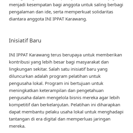
menjadi kesempatan bagi anggota untuk saling berbagi
pengalaman dan ide, serta memperkuat solidaritas
diantara anggota INI IPPAT Karawang.
Inisiatif Baru
INI IPPAT Karawang terus berupaya untuk memberikan
kontribusi yang lebih besar bagi masyarakat dan
lingkungan sekitar. Salah satu inisiatif baru yang
diluncurkan adalah program pelatihan untuk
pengusaha lokal. Program ini bertujuan untuk
meningkatkan keterampilan dan pengetahuan
pengusaha dalam mengelola bisnis mereka agar lebih
kompetitif dan berkelanjutan. Pelatihan ini diharapkan
dapat membantu pelaku usaha lokal untuk menghadapi
tantangan di era digital dan memperluas jaringan
mereka.