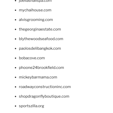
jbellasnailspa.com
mychaihouse.com
alvisgrooming.com
thegeorginaestate.com
blythewoodseafood.com
paolosdelibangkok.com
bobacove.com
phoone24brookfield.com
mickeybarmama.com
roadwayconstructioninc.com
shopdragonflyboutique.com
sportszilla.org