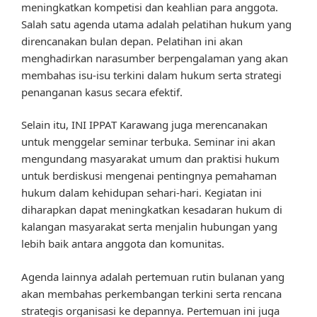
meningkatkan kompetisi dan keahlian para anggota.
Salah satu agenda utama adalah pelatihan hukum yang
direncanakan bulan depan. Pelatihan ini akan
menghadirkan narasumber berpengalaman yang akan
membahas isu-isu terkini dalam hukum serta strategi
penanganan kasus secara efektif.
Selain itu, INI IPPAT Karawang juga merencanakan
untuk menggelar seminar terbuka. Seminar ini akan
mengundang masyarakat umum dan praktisi hukum
untuk berdiskusi mengenai pentingnya pemahaman
hukum dalam kehidupan sehari-hari. Kegiatan ini
diharapkan dapat meningkatkan kesadaran hukum di
kalangan masyarakat serta menjalin hubungan yang
lebih baik antara anggota dan komunitas.
Agenda lainnya adalah pertemuan rutin bulanan yang
akan membahas perkembangan terkini serta rencana
strategis organisasi ke depannya. Pertemuan ini juga