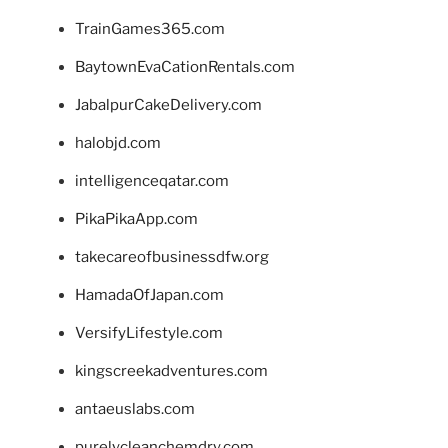
TrainGames365.com
BaytownEvaCationRentals.com
JabalpurCakeDelivery.com
halobjd.com
intelligenceqatar.com
PikaPikaApp.com
takecareofbusinessdfw.org
HamadaOfJapan.com
VersifyLifestyle.com
kingscreekadventures.com
antaeuslabs.com
purelycleanchemdry.com