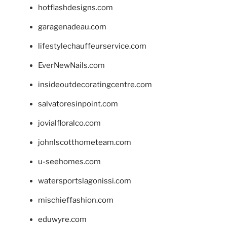
hotflashdesigns.com
garagenadeau.com
lifestylechauffeurservice.com
EverNewNails.com
insideoutdecoratingcentre.com
salvatoresinpoint.com
jovialfloralco.com
johnlscotthometeam.com
u-seehomes.com
watersportslagonissi.com
mischieffashion.com
eduwyre.com