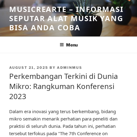
Skip
MUSICREARTE – INFORMASI
to
SEPUTAR ALAT MUSIK YANG
content
BISA ANDA COBA
Menu
POSTED
AUGUST 21, 2025
BY
ADMINMUS
ON
Perkembangan Terkini di Dunia
Mikro: Rangkuman Konferensi
2023
Dalam era inovasi yang terus berkembang, bidang
mikro semakin menarik perhatian para peneliti dan
praktisi di seluruh dunia. Pada tahun ini, perhatian
tersebut terfokus pada "The 7th Conference on