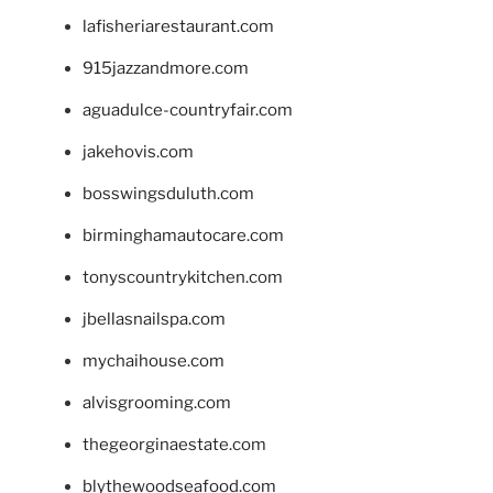
lafisheriarestaurant.com
915jazzandmore.com
aguadulce-countryfair.com
jakehovis.com
bosswingsduluth.com
birminghamautocare.com
tonyscountrykitchen.com
jbellasnailspa.com
mychaihouse.com
alvisgrooming.com
thegeorginaestate.com
blythewoodseafood.com