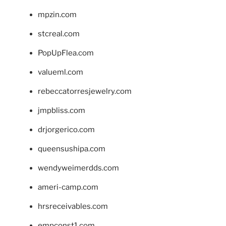
mpzin.com
stcreal.com
PopUpFlea.com
valueml.com
rebeccatorresjewelry.com
jmpbliss.com
drjorgerico.com
queensushipa.com
wendyweimerdds.com
ameri-camp.com
hrsreceivables.com
empconst1.com