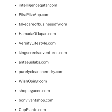
intelligenceqatar.com
PikaPikaApp.com
takecareofbusinessdfw.org
HamadaOfJapan.com
VersifyLifestyle.com
kingscreekadventures.com
antaeuslabs.com
purelycleanchemdry.com
WishOping.com
shoplegacee.com
bonvivantshop.com
CupPlante.com