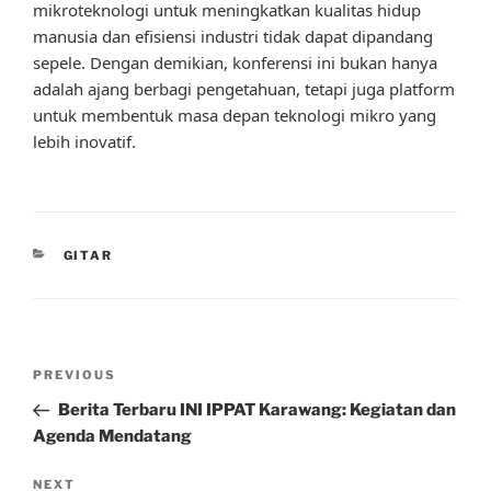
mikroteknologi untuk meningkatkan kualitas hidup
manusia dan efisiensi industri tidak dapat dipandang
sepele. Dengan demikian, konferensi ini bukan hanya
adalah ajang berbagi pengetahuan, tetapi juga platform
untuk membentuk masa depan teknologi mikro yang
lebih inovatif.
CATEGORIES
GITAR
Post
Previous
PREVIOUS
navigation
Post
Berita Terbaru INI IPPAT Karawang: Kegiatan dan
Agenda Mendatang
Next
NEXT