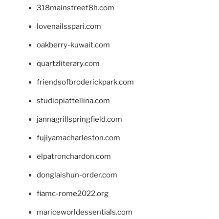
318mainstreet8h.com
lovenailsspari.com
oakberry-kuwait.com
quartzliterary.com
friendsofbroderickpark.com
studiopiattellina.com
jannagrillspringfield.com
fujiyamacharleston.com
elpatronchardon.com
donglaishun-order.com
fiamc-rome2022.org
mariceworldessentials.com